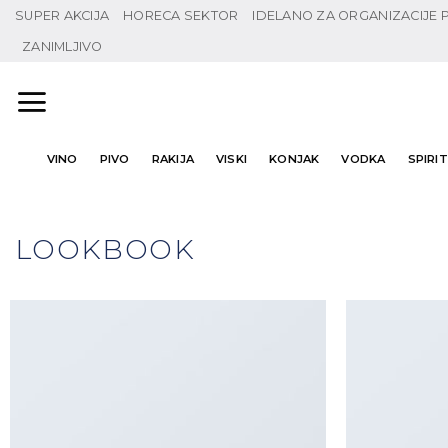
Preskoči
content
SUPER AKCIJA
HORECA SEKTOR
IDELANO ZA ORGANIZACIJE
na
ZANIMLJIVO
sadržaj
VINO
PIVO
RAKIJA
VISKI
KONJAK
VODKA
SPIRITI
LOOKBOOK