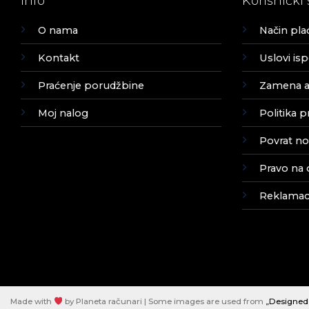
Info
Korisnički 
O nama
Način pla
Kontakt
Uslovi is
Praćenje porudžbine
Zamena ar
Moj nalog
Politika p
Povrat no
Pravo na 
Reklamaci
Made with
by Planeta računari | Some images are used from
„Designed 