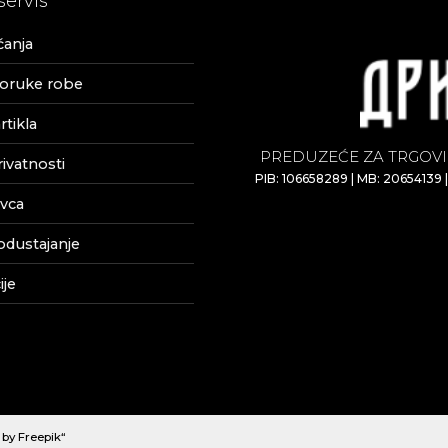
servis
ćanja
poruke robe
tikla
PREDUZEĆE ZA TRGOVI
rivatnosti
PIB: 106658289 | MB: 20654139 
vca
odustajanje
je
by Freepik“