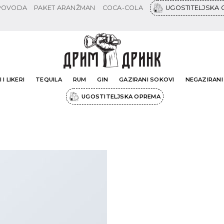
 POVODA
PAKET ARANŽMAN
COCA-COLA
UGOSTITELJSKA
 I LIKERI
TEQUILA
RUM
GIN
GAZIRANI SOKOVI
NEGAZIRANI
UGOSTITELJSKA OPREMA