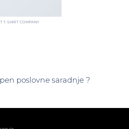
T T-SHIRT COMPANY
tepen poslovne saradnje ?