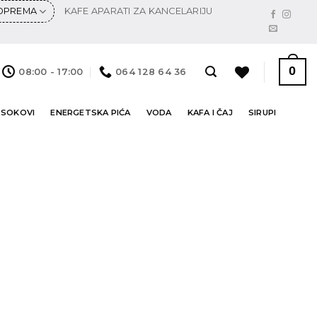
 OPREMA
KAFE APARATI ZA KANCELARIJU
0
08:00 - 17:00
064 128 64 36
 SOKOVI
ENERGETSKA PIĆA
VODA
KAFA I ČAJ
SIRUPI