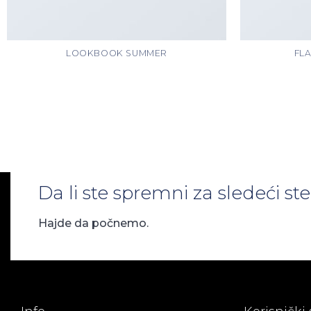
LOOKBOOK SUMMER
FLA
Da li ste spremni za sledeći s
Hajde da počnemo.