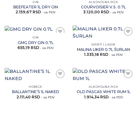
NEMA NA ZALIHAMA
GIN
ALKOHOLNA PIĆA
Zaprati
Zaprati
BEEFEATER 1L DRY GIN
COURVOISIER V.S. 0.7L
ovaj
ovaj
2.159,67
RSD
3.120,00
RSD
artikal
artikal
- sa PDV
- sa PDV
GIN
Zaprati
Zaprati
GMG DRY GIN 0.7L
ovaj
ovaj
SPIRITI I LIKERI
655,19
RSD
artikal
artikal
- sa PDV
MALINA LIKER 0.7L ŠURLAN
1.335,18
RSD
- sa PDV
Zaprati
Zaprati
ovaj
ovaj
HORECA
ALKOHOLNA PIĆA
artikal
artikal
BALLANTINE’S 1L NAKED
OLD PASCAS WHITE RUM 1L
2.111,40
RSD
1.914,34
RSD
- sa PDV
- sa PDV