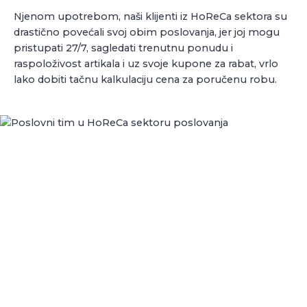
Njenom upotrebom, naši klijenti iz HoReCa sektora su
drastično povećali svoj obim poslovanja, jer joj mogu
pristupati 27/7, sagledati trenutnu ponudu i
raspoloživost artikala i uz svoje kupone za rabat, vrlo
lako dobiti tačnu kalkulaciju cena za poručenu robu.