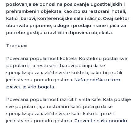
poslovanja se odnosi na poslovanje ugostiteljskih i
prehrambenih objekata, kao što su restorani, hoteli,
kafići, barovi, konferencijske sale i slično. Ovaj sektor
obuhvata pripreme, usluge i prodaju hrane i pića za
potrebe gostiju u različitim tipovima objekata.
Trendovi
Povećana popularnost koktela: Kokteli su postali sve
popularniji, a restorani i barovi počinju da se
specijalizuju za različite vrste koktela, kako bi pružili
jedinstvenu ponudu gostima.
Naša podrška u tom
pravcu je vrlo bogata
.
Povećana popularnost različitih vrsta kafe: Kafa postaje
sve popularnija, a restorani i kafići počinju da se
specijalizuju za različite vrste kafe, kako bi pružili
jedinstvenu ponudu gostima.
Proverite našu ponudu
.