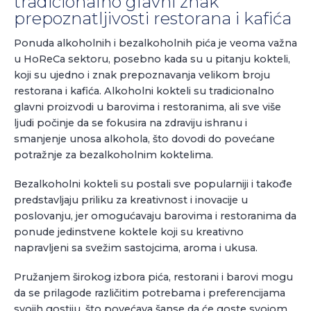
tradicionalno glavni znak
prepoznatljivosti restorana i kafića
Ponuda alkoholnih i bezalkoholnih pića je veoma važna
u HoReCa sektoru, posebno kada su u pitanju kokteli,
koji su ujedno i znak prepoznavanja velikom broju
restorana i kafića. Alkoholni kokteli su tradicionalno
glavni proizvodi u barovima i restoranima, ali sve više
ljudi počinje da se fokusira na zdraviju ishranu i
smanjenje unosa alkohola, što dovodi do povećane
potražnje za bezalkoholnim koktelima.
Bezalkoholni kokteli su postali sve popularniji i takođe
predstavljaju priliku za kreativnost i inovacije u
poslovanju, jer omogućavaju barovima i restoranima da
ponude jedinstvene koktele koji su kreativno
napravljeni sa svežim sastojcima, aroma i ukusa.
Pružanjem širokog izbora pića, restorani i barovi mogu
da se prilagode različitim potrebama i preferencijama
svojih gostiju, što povećava šanse da će goste svojom