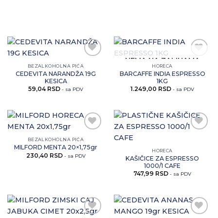
NEMA NA ZALIHAMA
Zaprati
Zaprati
BEZALKOHOLNA PIĆA
HORECA
ovaj
ovaj
CEDEVITA NARANDŽA 19G
BARCAFFE INDIA ESPRESSO
artikal
artikal
KESICA
1KG
59,04
RSD
1.249,00
RSD
- sa PDV
- sa PDV
Zaprati
Zaprati
BEZALKOHOLNA PIĆA
ovaj
ovaj
MILFORD MENTA 20×1,75gr
HORECA
artikal
artikal
230,40
RSD
- sa PDV
KAŠIČICE ZA ESPRESSO
1000/1 CAFE
747,99
RSD
- sa PDV