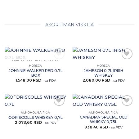
ASORTIMAN VISKIJA
NEMA NA ZALIHAMA
Zaprati
Zaprati
HORECA
HORECA
ovaj
ovaj
JOHNNIE WALKER RED 0.7L
JAMESON 0.7L IRISH
artikal
artikal
BOX
WHISKEY
1.548,00
RSD
2.080,00
RSD
- sa PDV
- sa PDV
Zaprati
Zaprati
ALKOHOLNA PIĆA
ALKOHOLNA PIĆA
ovaj
ovaj
CANADIAN SPECIAL OLD
ODRISCOLLS WHISKEY 0,7L
artikal
artikal
WHISKY 0,75L
2.073,60
RSD
- sa PDV
938,40
RSD
- sa PDV