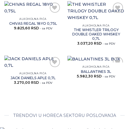
Zaprati
Zaprati
ALKOHOLNA PIĆA
ovaj
ovaj
CHIVAS REGAL 18YO 0,75L
ALKOHOLNA PIĆA
artikal
artikal
9.825,60
RSD
- sa PDV
THE WHISTLER TRILOGY
DOUBLE OAKED WHISKEY
0,7L
3.037,20
RSD
- sa PDV
ALKOHOLNA PIĆA
BALLANTINES 3L
Zaprati
Zaprati
ALKOHOLNA PIĆA
5.982,30
RSD
ovaj
ovaj
- sa PDV
JACK DANIELS APLE 0,7L
artikal
artikal
3.270,00
RSD
- sa PDV
TRENDOVI U HORECA SEKTORU POSLOVANJA