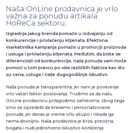
Naša OnLine prodavnica je vrlo
važna za ponudu artikala
HoReCa sektoru.
Izgradnja jakog brenda pomaže u izdvajanju od
konkurencije i privlačenju klijenata. Efektivna
marketinška kampanja pomaže u promociji proizvoda
i usluga i privlačenju klijenata. Međutim, da biste se
diferencirali od konkurencije, naša ponuda vam može
pomoći u tom pravcu po više različitih faktora kao što
su cena, usluga i naše dugogodišnje iskustvo.
Naša ponuda je transparentna, jer nam je poverenje
vrlo važan faktor poslovanja. Trudimo se da našu
OnLine prodavnicu prilagodimo zahtevima, zbog čega
smo se opredelili da kreiramo i personalizovane
ponude, jer danas je vreme vrlo skupo i nikada ga
nema dovoljno. Naša prodavnica je brza, precizna,
bogata i nudi jedinstveno iskustvo korišćenja.