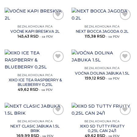
Zaprati
Zaprati
BEZALKOHOLNA PIĆA
BEZALKOHOLNA PIĆA
ovaj
ovaj
VOĆNE KAPI BRESKVA 2L
NEXT BOCCA JAGODA 0.2L
artikal
artikal
145,43
RSD
115,38
RSD
- sa PDV
- sa PDV
Zaprati
Zaprati
BEZALKOHOLNA PIĆA
ovaj
ovaj
VOĆNA DOLINA JABUKA 1.5L
BEZALKOHOLNA PIĆA
artikal
artikal
159,12
RSD
- sa PDV
XIXO ICE TEA RASPBERRY &
BLUEBERRY 0,25L
49,62
RSD
- sa PDV
Zaprati
Zaprati
BEZALKOHOLNA PIĆA
BEZALKOHOLNA PIĆA
ovaj
ovaj
NEXT CLASIC JABUKA 1.5L
XIXO SD TUTTY FRUITY
artikal
artikal
BRIK
0,25L CAN 24/1
169,99
RSD
49,62
RSD
- sa PDV
- sa PDV