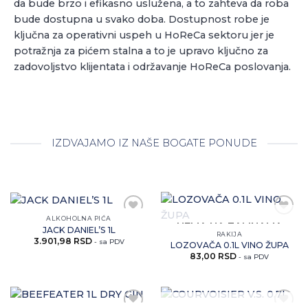
da bude brzo i efikasno uslužena, a to zahteva da roba
bude dostupna u svako doba. Dostupnost robe je
ključna za operativni uspeh u HoReCa sektoru jer je
potražnja za pićem stalna a to je upravo ključno za
zadovoljstvo klijentata i održavanje HoReCa poslovanja.
IZDVAJAMO IZ NAŠE BOGATE PONUDE
ALKOHOLNA PIĆA
Zaprati
Zaprati
NEMA NA ZALIHAMA
JACK DANIEL’S 1L
ovaj
ovaj
RAKIJA
3.901,98
RSD
artikal
artikal
- sa PDV
LOZOVAČA 0.1L VINO ŽUPA
83,00
RSD
- sa PDV