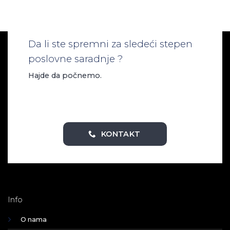
Da li ste spremni za sledeći stepen
poslovne saradnje ?
Hajde da počnemo.
KONTAKT
Info
O nama