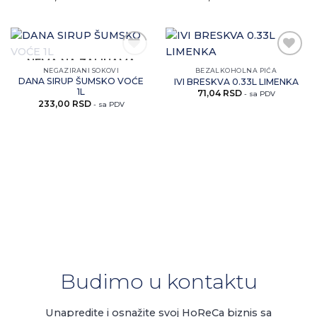
NEMA NA ZALIHAMA
Zaprati
Zaprati
NEGAZIRANI SOKOVI
BEZALKOHOLNA PIĆA
ovaj
ovaj
DANA SIRUP ŠUMSKO VOĆE
IVI BRESKVA 0.33L LIMENKA
artikal
artikal
1L
71,04
RSD
- sa PDV
233,00
RSD
- sa PDV
Budimo u kontaktu
Unapredite i osnažite svoj HoReCa biznis sa