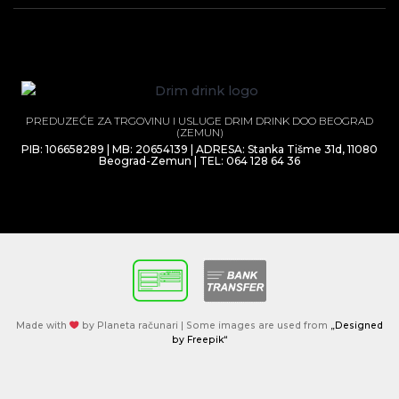
PREDUZEĆE ZA TRGOVINU I USLUGE DRIM DRINK DOO BEOGRAD
(ZEMUN)
PIB: 106658289 | MB: 20654139 | ADRESA: Stanka Tišme 31d, 11080
Beograd-Zemun | TEL: 064 128 64 36
Made with
by Planeta računari | Some images are used from
„Designed
by Freepik“