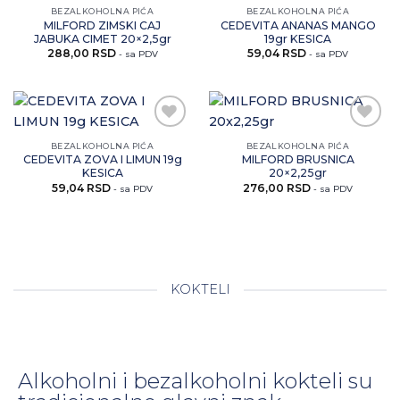
Zaprati
Zaprati
BEZALKOHOLNA PIĆA
BEZALKOHOLNA PIĆA
ovaj
ovaj
MILFORD ZIMSKI CAJ
CEDEVITA ANANAS MANGO
artikal
artikal
JABUKA CIMET 20×2,5gr
19gr KESICA
288,00
RSD
59,04
RSD
- sa PDV
- sa PDV
Zaprati
Zaprati
BEZALKOHOLNA PIĆA
BEZALKOHOLNA PIĆA
ovaj
ovaj
CEDEVITA ZOVA I LIMUN 19g
MILFORD BRUSNICA
artikal
artikal
KESICA
20×2,25gr
59,04
RSD
276,00
RSD
- sa PDV
- sa PDV
KOKTELI
Alkoholni i bezalkoholni kokteli su