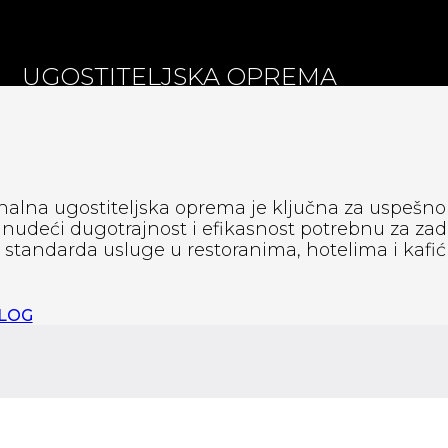
UGOSTITELJSKA OPREMA
nalna ugostiteljska oprema je ključna za uspešno
, nudeći dugotrajnost i efikasnost potrebnu za zad
standarda usluge u restoranima, hotelima i kafić
ALOG