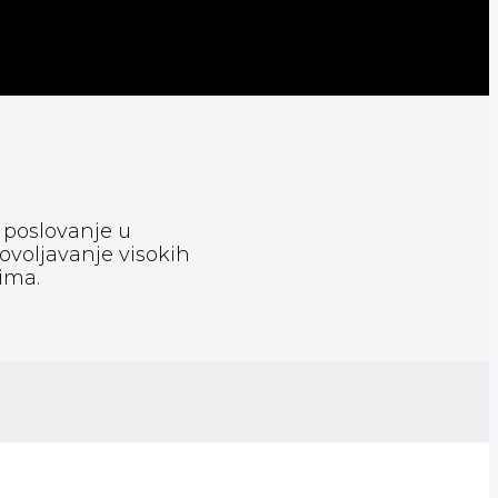
 poslovanje u
ovoljavanje visokih
ima.