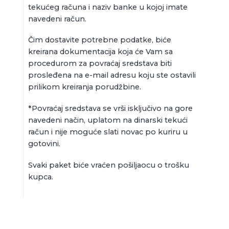
tekućeg računa i naziv banke u kojoj imate
navedeni račun.
Čim dostavite potrebne podatke, biće
kreirana dokumentacija koja će Vam sa
procedurom za povraćaj sredstava biti
prosleđena na e-mail adresu koju ste ostavili
prilikom kreiranja porudžbine.
*Povraćaj sredstava se vrši isključivo na gore
navedeni način, uplatom na dinarski tekući
račun i nije moguće slati novac po kuriru u
gotovini.
Svaki paket biće vraćen pošiljaocu o trošku
kupca.