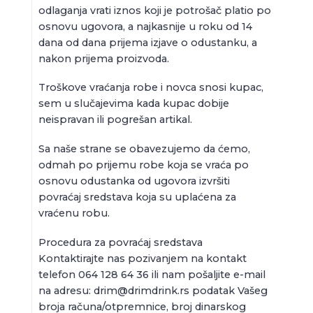
odlaganja vrati iznos koji je potrošač platio po
osnovu ugovora, a najkasnije u roku od 14
dana od dana prijema izjave o odustanku, a
nakon prijema proizvoda.
Troškove vraćanja robe i novca snosi kupac,
sem u slučajevima kada kupac dobije
neispravan ili pogrešan artikal.
Sa naše strane se obavezujemo da ćemo,
odmah po prijemu robe koja se vraća po
osnovu odustanka od ugovora izvršiti
povraćaj sredstava koja su uplaćena za
vraćenu robu.
Procedura za povraćaj sredstava
Kontaktirajte nas pozivanjem na kontakt
telefon 064 128 64 36 ili nam pošaljite e-mail
na adresu: drim@drimdrink.rs podatak Vašeg
broja računa/otpremnice, broj dinarskog