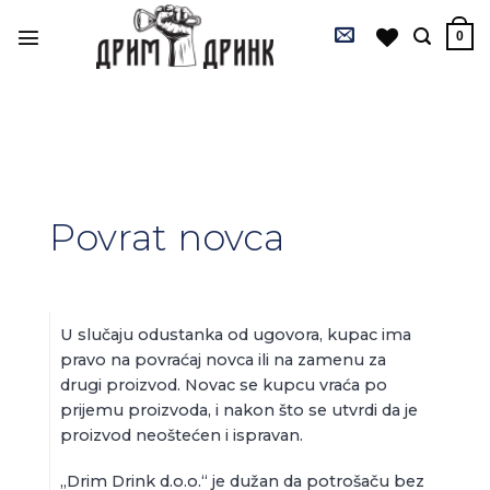
Preskoči
content
na
0
sadržaj
Povrat novca
U slučaju odustanka od ugovora, kupac ima
pravo na povraćaj novca ili na zamenu za
drugi proizvod. Novac se kupcu vraća po
prijemu proizvoda, i nakon što se utvrdi da je
proizvod neoštećen i ispravan.
„Drim Drink d.o.o.“ je dužan da potrošaču bez