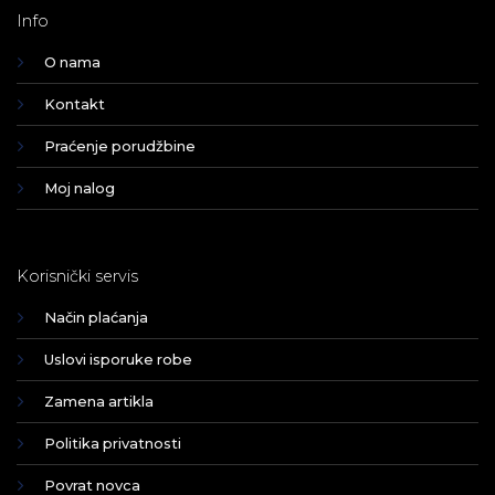
Info
O nama
Kontakt
Praćenje porudžbine
Moj nalog
Korisnički servis
Način plaćanja
Uslovi isporuke robe
Zamena artikla
Politika privatnosti
Povrat novca