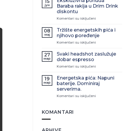
Ekskluzivna ponuda
15
јун
Baraba rakija u Drim Drink
diskontu
na
Komentari su isključeni
Ekskluzivna
ponuda
Tržište energetskih pića i
08
Baraba
мај
njihovo poređenje
rakija
na
Komentari su isključeni
u
Tržište
Drim
energetskih
Drink
Svaki headshot zaslužuje
27
pića
diskontu
мар
dobar espresso
i
na
Komentari su isključeni
njihovo
Svaki
poređenje
headshot
Energetska pića: Napuni
19
zaslužuje
мар
baterije. Dominiraj
dobar
serverima.
espresso
na
Komentari su isključeni
Energetska
pića:
Napuni
KOMANTARI
baterije.
Dominiraj
serverima.
ARHIVE