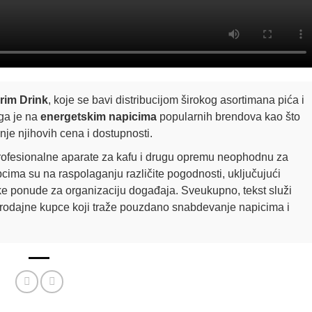
rim Drink
, koje se bavi distribucijom širokog asortimana pića i
ga je na
energetskim napicima
popularnih brendova kao što
nje njihovih cena i dostupnosti.
profesionalne aparate za kafu i drugu opremu neophodnu za
pcima su na raspolaganju različite pogodnosti, uključujući
e ponude za organizaciju događaja. Sveukupno, tekst služi
oprodajne kupce koji traže pouzdano snabdevanje napicima i