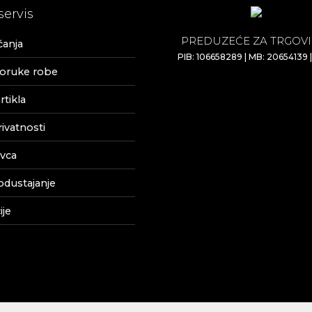
servis
PREDUZEĆE ZA TRGOVI
ćanja
PIB: 106658289 | MB: 20654139 
poruke robe
tikla
rivatnosti
vca
odustajanje
je