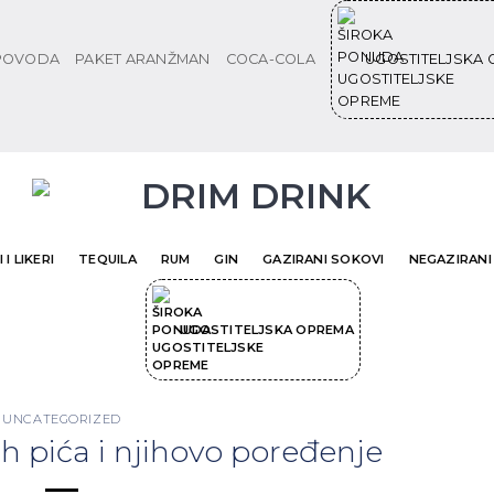
 POVODA
PAKET ARANŽMAN
COCA-COLA
UGOSTITELJSKA
 I LIKERI
TEQUILA
RUM
GIN
GAZIRANI SOKOVI
NEGAZIRANI
UGOSTITELJSKA OPREMA
UNCATEGORIZED
ih pića i njihovo poređenje