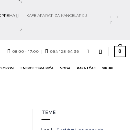
 OPREMA
KAFE APARATI ZA KANCELARIJU
0
08:00 - 17:00
064 128 64 36
 SOKOVI
ENERGETSKA PIĆA
VODA
KAFA I ČAJ
SIRUPI
TEME