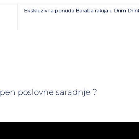
Ekskluzivna ponuda Baraba rakija u Drim Drin
tepen poslovne saradnje ?