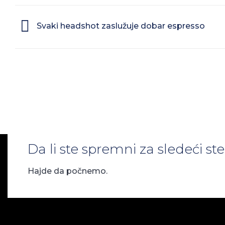
Svaki headshot zaslužuje dobar espresso
Da li ste spremni za sledeći s
Hajde da počnemo.