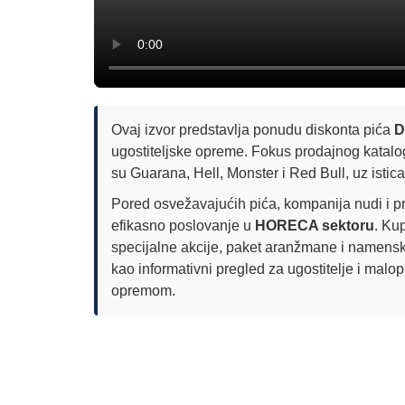
Ovaj izvor predstavlja ponudu diskonta pića
D
ugostiteljske opreme. Fokus prodajnog katalo
su Guarana, Hell, Monster i Red Bull, uz istica
Pored osvežavajućih pića, kompanija nudi i 
efikasno poslovanje u
HORECA sektoru
. Ku
specijalne akcije, paket aranžmane i namensk
kao informativni pregled za ugostitelje i mal
opremom.