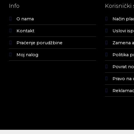
Info
Korisnički 
O nama
Način pla
Kontakt
Uslovi is
Praćenje porudžbine
Zamena ar
Moj nalog
Politika p
Povrat no
Pravo na 
Reklamaci