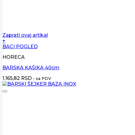
Zaprati ovaj artikal
+
BACI POGLED
HORECA
BARSKA KAŠIKA 40cm
1.165,82
RSD
- sa PDV