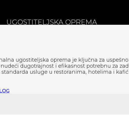
UGOSTITELJSKA OPREMA
nalna ugostiteljska oprema je ključna za uspešno
, nudeći dugotrajnost i efikasnost potrebnu za zad
standarda usluge u restoranima, hotelima i kafić
ALOG