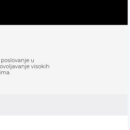
 poslovanje u
ovoljavanje visokih
ima.