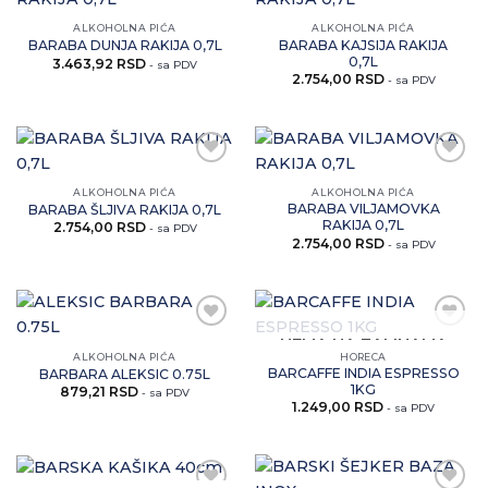
Zaprati
Zaprati
ovaj
ovaj
ALKOHOLNA PIĆA
ALKOHOLNA PIĆA
artikal
artikal
BARABA KAJSIJA RAKIJA
BARABA DUNJA RAKIJA 0,7L
0,7L
3.463,92
RSD
- sa PDV
2.754,00
RSD
- sa PDV
Zaprati
Zaprati
ovaj
ovaj
ALKOHOLNA PIĆA
ALKOHOLNA PIĆA
artikal
artikal
BARABA VILJAMOVKA
BARABA ŠLJIVA RAKIJA 0,7L
RAKIJA 0,7L
2.754,00
RSD
- sa PDV
2.754,00
RSD
- sa PDV
Zaprati
Zaprati
NEMA NA ZALIHAMA
ovaj
ovaj
ALKOHOLNA PIĆA
HORECA
artikal
artikal
BARCAFFE INDIA ESPRESSO
BARBARA ALEKSIC 0.75L
1KG
879,21
RSD
- sa PDV
1.249,00
RSD
- sa PDV