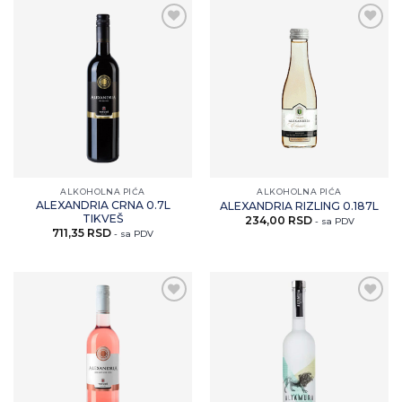
Zaprati
Zaprati
ovaj
ovaj
artikal
artikal
ALKOHOLNA PIĆA
ALKOHOLNA PIĆA
ALEXANDRIA CRNA 0.7L
ALEXANDRIA RIZLING 0.187L
TIKVEŠ
234,00
RSD
- sa PDV
711,35
RSD
- sa PDV
Zaprati
Zaprati
ovaj
ovaj
artikal
artikal