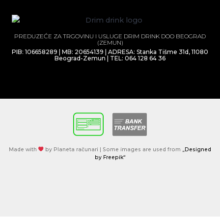
PREDUZEĆE ZA TRGOVINU I USLUGE DRIM DRINK DOO BEOGRAD
(ZEMUN)
PIB: 106658289 | MB: 20654139 | ADRESA: Stanka Tišme 31d, 11080
Beograd-Zemun | TEL: 064 128 64 36
Made with
by Planeta računari | Some images are used from
„Designed
by Freepik“