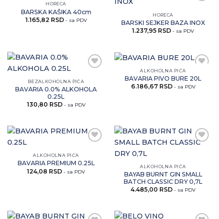
HORECA
Zaprati
Zaprati
BARSKA KAŠIKA 40cm
ovaj
ovaj
HORECA
1.165,82
RSD
artikal
artikal
- sa PDV
BARSKI SEJKER BAZA INOX
1.237,95
RSD
- sa PDV
ALKOHOLNA PIĆA
Zaprati
Zaprati
BAVARIA PIVO BURE 20L
ovaj
ovaj
BEZALKOHOLNA PIĆA
6.186,67
RSD
artikal
artikal
- sa PDV
BAVARIA 0.0% ALKOHOLA
0.25L
130,80
RSD
- sa PDV
Zaprati
Zaprati
ovaj
ovaj
ALKOHOLNA PIĆA
artikal
artikal
BAVARIA PREMIUM 0.25L
ALKOHOLNA PIĆA
124,08
RSD
- sa PDV
BAYAB BURNT GIN SMALL
BATCH CLASSIC DRY 0,7L
4.485,00
RSD
- sa PDV