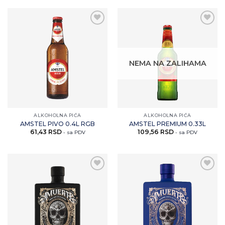
Zaprati
Zaprati
ovaj
ovaj
artikal
artikal
NEMA NA ZALIHAMA
ALKOHOLNA PIĆA
ALKOHOLNA PIĆA
AMSTEL PIVO 0.4L RGB
AMSTEL PREMIUM 0.33L
61,43
RSD
109,56
RSD
- sa PDV
- sa PDV
Zaprati
Zaprati
ovaj
ovaj
artikal
artikal