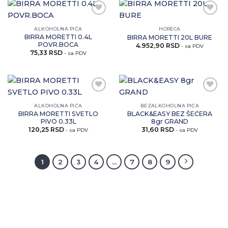
Zaprati
Zaprati
ovaj
ovaj
ALKOHOLNA PIĆA
HORECA
artikal
artikal
BIRRA MORETTI 0.4L
BIRRA MORETTI 20L BURE
POVR.BOCA
4.952,90
RSD
- sa PDV
75,33
RSD
- sa PDV
Zaprati
Zaprati
ovaj
ovaj
ALKOHOLNA PIĆA
BEZALKOHOLNA PIĆA
artikal
artikal
BIRRA MORETTI SVETLO
BLACK&EASY BEZ ŠEĆERA
PIVO 0.33L
8gr GRAND
120,25
RSD
31,60
RSD
- sa PDV
- sa PDV
1
2
3
4
…
7
8
9