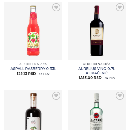
Zaprati
Zaprati
ovaj
ovaj
artikal
artikal
ALKOHOLNA PIĆA
ALKOHOLNA PIĆA
AURELIUS VINO 0.7L
ASPALL RASBERRY 0.33L
KOVAČEVIĆ
125,13
RSD
- sa PDV
1.153,00
RSD
- sa PDV
Zaprati
Zaprati
ovaj
ovaj
artikal
artikal