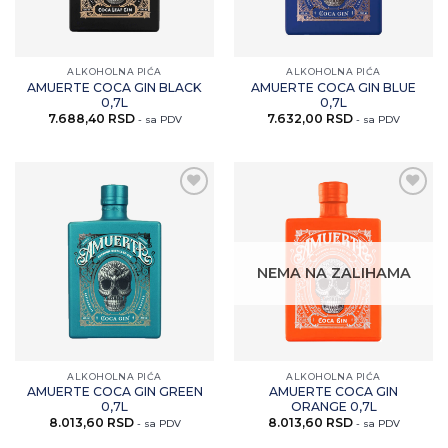
ALKOHOLNA PIĆA
ALKOHOLNA PIĆA
AMUERTE COCA GIN BLACK
AMUERTE COCA GIN BLUE
0,7L
0,7L
7.688,40
RSD
7.632,00
RSD
- sa PDV
- sa PDV
Zaprati
Zaprati
ovaj
ovaj
artikal
artikal
NEMA NA ZALIHAMA
ALKOHOLNA PIĆA
ALKOHOLNA PIĆA
AMUERTE COCA GIN GREEN
AMUERTE COCA GIN
0,7L
ORANGE 0,7L
8.013,60
RSD
8.013,60
RSD
- sa PDV
- sa PDV