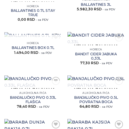
Zaprati
Zaprati
NEMA NA ZALIHAMA
BALLANTINES 3L
ovaj
ovaj
HORECA
5.982,30
RSD
artikal
artikal
- sa PDV
BALLANTINES 0.7L STAY
TRUE
0,00
RSD
- sa PDV
NEMA NA ZALIHAMA
HORECA
Zaprati
Zaprati
NEMA NA ZALIHAMA
BALLANTINES BOX 0.7L
ovaj
ovaj
HORECA
1.494,00
RSD
artikal
artikal
- sa PDV
BANDIT CIDER JABUKA
0,33L
77,30
RSD
- sa PDV
Zaprati
Zaprati
NEMA NA ZALIHAMA
NEMA NA ZALIHAMA
ovaj
ovaj
ALKOHOLNA PIĆA
ALKOHOLNA PIĆA
artikal
artikal
BANJALUČKO PIVO 0.33L
BANJALUČKO PIVO 0.5L
FLAŠICA
POVRATNA BOCA
78,40
RSD
64,80
RSD
- sa PDV
- sa PDV