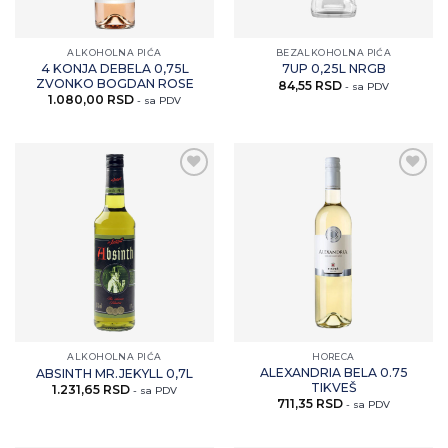
ALKOHOLNA PIĆA
BEZALKOHOLNA PIĆA
4 KONJA DEBELA 0,75L
7UP 0,25L NRGB
ZVONKO BOGDAN ROSE
84,55
RSD
- sa PDV
1.080,00
RSD
- sa PDV
Zaprati
Zaprati
ovaj
ovaj
artikal
artikal
ALKOHOLNA PIĆA
HORECA
ALEXANDRIA BELA 0.75
ABSINTH MR.JEKYLL 0,7L
TIKVEŠ
1.231,65
RSD
- sa PDV
711,35
RSD
- sa PDV