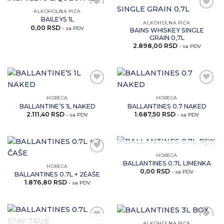
ALKOHOLNA PIĆA
Zaprati
Zaprati
BAILEYS 1L
ovaj
ovaj
ALKOHOLNA PIĆA
0,00
RSD
artikal
artikal
- sa PDV
BAINS WHISKEY SINGLE
GRAIN 0,7L
2.898,00
RSD
- sa PDV
Zaprati
Zaprati
ovaj
ovaj
HORECA
HORECA
artikal
artikal
BALLANTINE’S 1L NAKED
BALLANTINES 0.7 NAKED
2.111,40
RSD
1.687,50
RSD
- sa PDV
- sa PDV
NEMA NA ZALIHAMA
HORECA
Zaprati
Zaprati
BALLANTINES 0.7L LIMENKA
ovaj
ovaj
HORECA
0,00
RSD
artikal
artikal
- sa PDV
BALLANTINES 0.7L + 2ÈAŠE
1.876,80
RSD
- sa PDV
ALKOHOLNA PIĆA