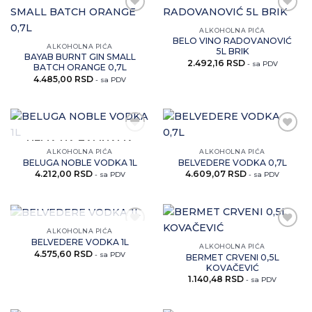
Zaprati
Zaprati
ovaj
ovaj
ALKOHOLNA PIĆA
artikal
artikal
BELO VINO RADOVANOVIĆ
ALKOHOLNA PIĆA
5L BRIK
BAYAB BURNT GIN SMALL
2.492,16
RSD
- sa PDV
BATCH ORANGE 0,7L
4.485,00
RSD
- sa PDV
Zaprati
Zaprati
NEMA NA ZALIHAMA
ovaj
ovaj
ALKOHOLNA PIĆA
ALKOHOLNA PIĆA
artikal
artikal
BELUGA NOBLE VODKA 1L
BELVEDERE VODKA 0,7L
4.212,00
RSD
4.609,07
RSD
- sa PDV
- sa PDV
NEMA NA ZALIHAMA
ALKOHOLNA PIĆA
Zaprati
Zaprati
BELVEDERE VODKA 1L
ovaj
ovaj
ALKOHOLNA PIĆA
4.575,60
RSD
artikal
artikal
- sa PDV
BERMET CRVENI 0,5L
KOVAČEVIĆ
1.140,48
RSD
- sa PDV