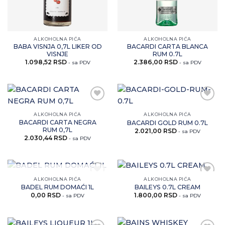
ALKOHOLNA PIĆA
ALKOHOLNA PIĆA
BABA VISNJA 0,7L LIKER OD
BACARDI CARTA BLANCA
VISNJE
RUM 0.7L
1.098,52
RSD
2.386,00
RSD
- sa PDV
- sa PDV
Zaprati
Zaprati
ovaj
ovaj
ALKOHOLNA PIĆA
ALKOHOLNA PIĆA
artikal
artikal
BACARDI CARTA NEGRA
BACARDI GOLD RUM 0.7L
RUM 0,7L
2.021,00
RSD
- sa PDV
2.030,44
RSD
- sa PDV
NEMA NA ZALIHAMA
ALKOHOLNA PIĆA
ALKOHOLNA PIĆA
Zaprati
Zaprati
BADEL RUM DOMAĆI 1L
BAILEYS 0.7L CREAM
ovaj
ovaj
0,00
RSD
1.800,00
RSD
artikal
artikal
- sa PDV
- sa PDV