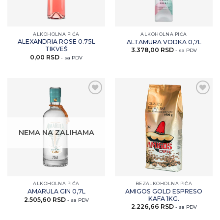
ALKOHOLNA PIĆA
ALKOHOLNA PIĆA
ALEXANDRIA ROSE 0.75L
ALTAMURA VODKA 0,7L
TIKVEŠ
3.378,00
RSD
- sa PDV
0,00
RSD
- sa PDV
Zaprati
Zaprati
ovaj
ovaj
artikal
artikal
NEMA NA ZALIHAMA
ALKOHOLNA PIĆA
BEZALKOHOLNA PIĆA
AMIGOS GOLD ESPRESO
AMARULA GIN 0,7L
KAFA 1KG.
2.505,60
RSD
- sa PDV
2.226,66
RSD
- sa PDV