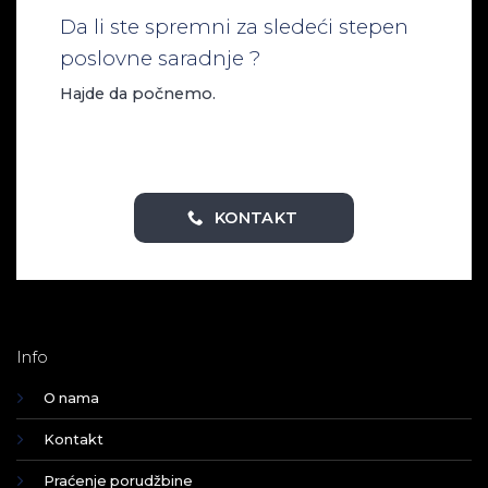
Da li ste spremni za sledeći stepen
poslovne saradnje ?
Hajde da počnemo.
KONTAKT
Info
O nama
Kontakt
Praćenje porudžbine