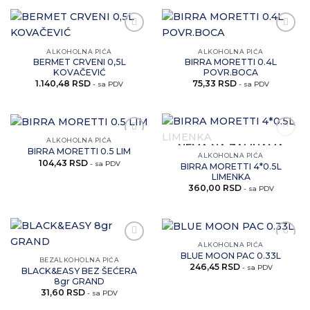
Zaprati
Zaprati
ovaj
ovaj
ALKOHOLNA PIĆA
ALKOHOLNA PIĆA
artikal
artikal
BERMET CRVENI 0,5L
BIRRA MORETTI 0.4L
KOVAČEVIĆ
POVR.BOCA
1.140,48
RSD
75,33
RSD
- sa PDV
- sa PDV
ALKOHOLNA PIĆA
Zaprati
Zaprati
NEMA NA ZALIHAMA
BIRRA MORETTI 0.5 LIM
ovaj
ovaj
ALKOHOLNA PIĆA
104,43
RSD
artikal
artikal
- sa PDV
BIRRA MORETTI 4*0.5L
LIMENKA
360,00
RSD
- sa PDV
ALKOHOLNA PIĆA
Zaprati
Zaprati
BLUE MOON PAC 0.33L
ovaj
ovaj
BEZALKOHOLNA PIĆA
246,45
RSD
artikal
artikal
- sa PDV
BLACK&EASY BEZ ŠEĆERA
8gr GRAND
31,60
RSD
- sa PDV