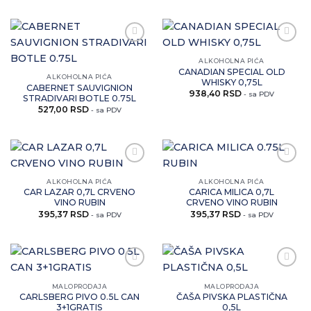
Zaprati
Zaprati
ovaj
ovaj
ALKOHOLNA PIĆA
artikal
artikal
CANADIAN SPECIAL OLD
ALKOHOLNA PIĆA
WHISKY 0,75L
CABERNET SAUVIGNION
938,40
RSD
- sa PDV
STRADIVARI BOTLE 0.75L
527,00
RSD
- sa PDV
Zaprati
Zaprati
ovaj
ovaj
ALKOHOLNA PIĆA
ALKOHOLNA PIĆA
artikal
artikal
CAR LAZAR 0,7L CRVENO
CARICA MILICA 0,7L
VINO RUBIN
CRVENO VINO RUBIN
395,37
RSD
395,37
RSD
- sa PDV
- sa PDV
Zaprati
Zaprati
ovaj
ovaj
MALOPRODAJA
MALOPRODAJA
artikal
artikal
CARLSBERG PIVO 0.5L CAN
ČAŠA PIVSKA PLASTIČNA
3+1GRATIS
0,5L