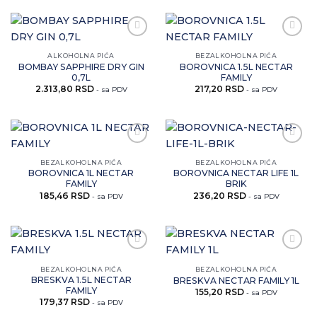
Zaprati
Zaprati
ovaj
ovaj
ALKOHOLNA PIĆA
BEZALKOHOLNA PIĆA
artikal
artikal
BOMBAY SAPPHIRE DRY GIN
BOROVNICA 1.5L NECTAR
0,7L
FAMILY
2.313,80
RSD
217,20
RSD
- sa PDV
- sa PDV
Zaprati
Zaprati
ovaj
ovaj
BEZALKOHOLNA PIĆA
BEZALKOHOLNA PIĆA
artikal
artikal
BOROVNICA 1L NECTAR
BOROVNICA NECTAR LIFE 1L
FAMILY
BRIK
185,46
RSD
236,20
RSD
- sa PDV
- sa PDV
Zaprati
Zaprati
ovaj
ovaj
BEZALKOHOLNA PIĆA
BEZALKOHOLNA PIĆA
artikal
artikal
BRESKVA 1.5L NECTAR
BRESKVA NECTAR FAMILY 1L
FAMILY
155,20
RSD
- sa PDV
179,37
RSD
- sa PDV