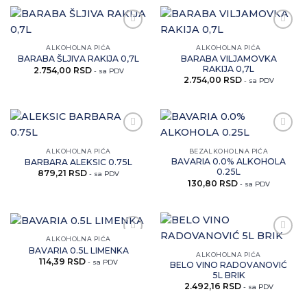
Zaprati
Zaprati
ovaj
ovaj
ALKOHOLNA PIĆA
ALKOHOLNA PIĆA
artikal
artikal
BARABA VILJAMOVKA
BARABA ŠLJIVA RAKIJA 0,7L
RAKIJA 0,7L
2.754,00
RSD
- sa PDV
2.754,00
RSD
- sa PDV
Zaprati
Zaprati
ovaj
ovaj
ALKOHOLNA PIĆA
BEZALKOHOLNA PIĆA
artikal
artikal
BAVARIA 0.0% ALKOHOLA
BARBARA ALEKSIC 0.75L
0.25L
879,21
RSD
- sa PDV
130,80
RSD
- sa PDV
ALKOHOLNA PIĆA
Zaprati
Zaprati
BAVARIA 0.5L LIMENKA
ovaj
ovaj
ALKOHOLNA PIĆA
114,39
RSD
artikal
artikal
- sa PDV
BELO VINO RADOVANOVIĆ
5L BRIK
2.492,16
RSD
- sa PDV