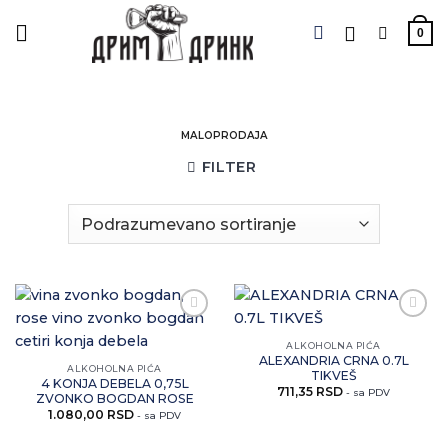
Preskoči
na
0
sadržaj
MALOPRODAJA
FILTER
Zaprati
Zaprati
ovaj
ovaj
ALKOHOLNA PIĆA
artikal
artikal
ALEXANDRIA CRNA 0.7L
ALKOHOLNA PIĆA
TIKVEŠ
4 KONJA DEBELA 0,75L
711,35
RSD
- sa PDV
ZVONKO BOGDAN ROSE
1.080,00
RSD
- sa PDV