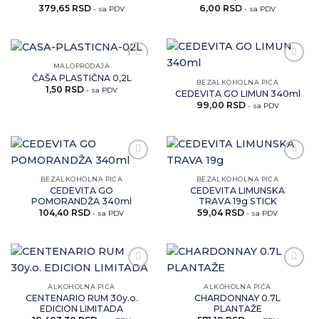
379,65
RSD
6,00
RSD
- sa PDV
- sa PDV
MALOPRODAJA
Zaprati
Zaprati
ČAŠA PLASTIČNA 0,2L
ovaj
ovaj
BEZALKOHOLNA PIĆA
1,50
RSD
artikal
artikal
- sa PDV
CEDEVITA GO LIMUN 340ml
99,00
RSD
- sa PDV
Zaprati
Zaprati
ovaj
ovaj
BEZALKOHOLNA PIĆA
BEZALKOHOLNA PIĆA
artikal
artikal
CEDEVITA GO
CEDEVITA LIMUNSKA
POMORANDŽA 340ml
TRAVA 19g STICK
104,40
RSD
59,04
RSD
- sa PDV
- sa PDV
Zaprati
Zaprati
ovaj
ovaj
ALKOHOLNA PIĆA
ALKOHOLNA PIĆA
artikal
artikal
CENTENARIO RUM 30y.o.
CHARDONNAY 0.7L
EDICION LIMITADA
PLANTAŽE