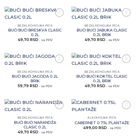
Zaprati
Zaprati
ovaj
ovaj
BEZALKOHOLNA PIĆA
BEZALKOHOLNA PIĆA
artikal
artikal
BUĆI BUĆI BRESKVA CLASIC
BUĆI BUĆI JABUKA CLASIC
0.2L
0.2L BRIK
49,70
RSD
49,70
RSD
- sa PDV
- sa PDV
Zaprati
Zaprati
ovaj
ovaj
BEZALKOHOLNA PIĆA
BEZALKOHOLNA PIĆA
artikal
artikal
BUĆI BUĆI JAGODA 0.2L
BUĆI BUĆI KOKTEL CLASIC
BRIK
0.2L BRIK
59,79
RSD
49,70
RSD
- sa PDV
- sa PDV
Zaprati
Zaprati
ovaj
ovaj
BEZALKOHOLNA PIĆA
ALKOHOLNA PIĆA
artikal
artikal
BUĆI BUĆI NARANDŽA
CABERNET 0.75L PLANTAŽE
CLASIC 0.2L
499,00
RSD
- sa PDV
49,70
RSD
- sa PDV