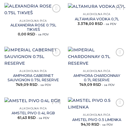
ALKOHOLNA PIĆA
Zaprati
Zaprati
ALTAMURA VODKA 0,7L
ovaj
ovaj
ALKOHOLNA PIĆA
3.378,00
RSD
artikal
artikal
- sa PDV
ALEXANDRIA ROSE 0.75L
TIKVEŠ
0,00
RSD
- sa PDV
Zaprati
Zaprati
ovaj
ovaj
artikal
artikal
ALKOHOLNA PIĆA
ALKOHOLNA PIĆA
AMPHORA CABERNET
AMPHORA CHARDONNAY
SAUVIGNON 0.75L RESERVE
0.7L RESERVE
749,09
RSD
749,09
RSD
- sa PDV
- sa PDV
ALKOHOLNA PIĆA
Zaprati
Zaprati
AMSTEL PIVO 0.4L RGB
ovaj
ovaj
ALKOHOLNA PIĆA
61,43
RSD
artikal
artikal
- sa PDV
AMSTEL PIVO 0.5 LIMENKA
94,10
RSD
- sa PDV