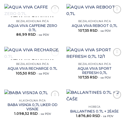
Zaprati
Zaprati
NEMA NA ZALIHAMA
ovaj
ovaj
BEZALKOHOLNA PIĆA
BEZALKOHOLNA PIĆA
artikal
artikal
AQUA VIVA CAFFEINE ZERO
AQUA VIVA REBOOT 0,7L
0.7L
107,55
RSD
- sa PDV
86,99
RSD
- sa PDV
Zaprati
Zaprati
NEMA NA ZALIHAMA
ovaj
ovaj
BEZALKOHOLNA PIĆA
BEZALKOHOLNA PIĆA
artikal
artikal
AQUA VIVA SPORT
AQUA VIVA RECHARGE 0.7L
REFRESH 0,7L
105,50
RSD
- sa PDV
107,55
RSD
- sa PDV
ALKOHOLNA PIĆA
Zaprati
Zaprati
BABA VISNJA 0,7L LIKER OD
ovaj
ovaj
HORECA
VISNJE
artikal
artikal
BALLANTINES 0.7L + 2ÈAŠE
1.098,52
RSD
- sa PDV
1.876,80
RSD
- sa PDV