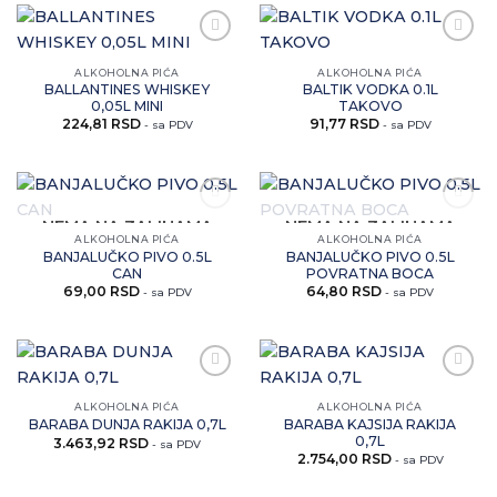
Zaprati
Zaprati
ovaj
ovaj
ALKOHOLNA PIĆA
ALKOHOLNA PIĆA
artikal
artikal
BALLANTINES WHISKEY
BALTIK VODKA 0.1L
0,05L MINI
TAKOVO
224,81
RSD
91,77
RSD
- sa PDV
- sa PDV
Zaprati
Zaprati
NEMA NA ZALIHAMA
NEMA NA ZALIHAMA
ovaj
ovaj
ALKOHOLNA PIĆA
ALKOHOLNA PIĆA
artikal
artikal
BANJALUČKO PIVO 0.5L
BANJALUČKO PIVO 0.5L
CAN
POVRATNA BOCA
69,00
RSD
64,80
RSD
- sa PDV
- sa PDV
Zaprati
Zaprati
ovaj
ovaj
ALKOHOLNA PIĆA
ALKOHOLNA PIĆA
artikal
artikal
BARABA KAJSIJA RAKIJA
BARABA DUNJA RAKIJA 0,7L
0,7L
3.463,92
RSD
- sa PDV
2.754,00
RSD
- sa PDV