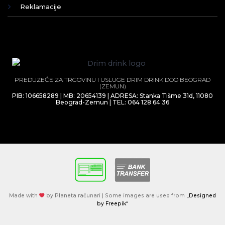
Reklamacije
PREDUZEĆE ZA TRGOVINU I USLUGE DRIM DRINK DOO BEOGRAD
(ZEMUN)
PIB: 106658289 | MB: 20654139 | ADRESA: Stanka Tišme 31d, 11080
Beograd-Zemun | TEL: 064 128 64 36
Made with
by Planeta računari | Some images are used from
„Designed
by Freepik“