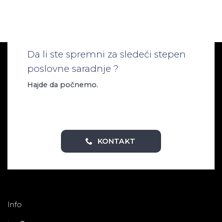
Da li ste spremni za sledeći stepen
poslovne saradnje ?
Hajde da počnemo.
KONTAKT
Info