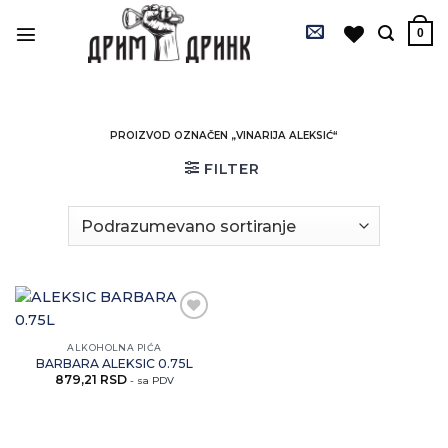
Preskoči
na
0
sadržaj
PROIZVOD OZNAČEN „VINARIJA ALEKSIĆ“
FILTER
Zaprati
ovaj
ALKOHOLNA PIĆA
artikal
BARBARA ALEKSIC 0.75L
879,21
RSD
- sa PDV