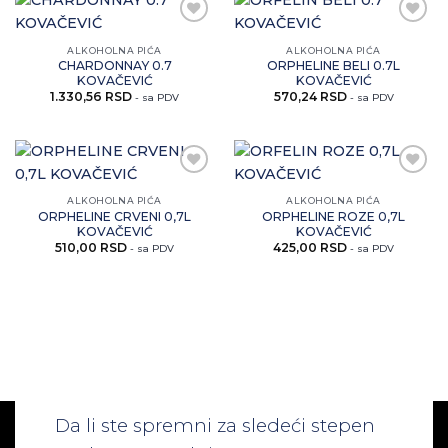
Zaprati
Zaprati
ovaj
ovaj
ALKOHOLNA PIĆA
ALKOHOLNA PIĆA
artikal
artikal
CHARDONNAY 0.7
ORPHELINE BELI 0.7L
KOVAČEVIĆ
KOVAČEVIĆ
1.330,56
RSD
570,24
RSD
- sa PDV
- sa PDV
Zaprati
Zaprati
ovaj
ovaj
ALKOHOLNA PIĆA
ALKOHOLNA PIĆA
artikal
artikal
ORPHELINE CRVENI 0,7L
ORPHELINE ROZE 0,7L
KOVAČEVIĆ
KOVAČEVIĆ
510,00
RSD
425,00
RSD
- sa PDV
- sa PDV
Da li ste spremni za sledeći stepen