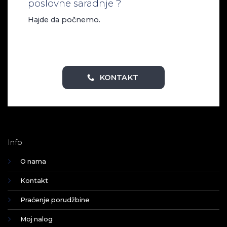
poslovne saradnje ?
Hajde da počnemo.
KONTAKT
Info
O nama
Kontakt
Praćenje porudžbine
Moj nalog