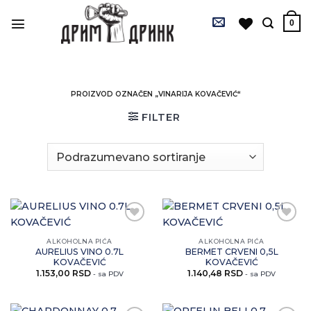
Preskoči
na
0
sadržaj
PROIZVOD OZNAČEN „VINARIJA KOVAČEVIĆ“
FILTER
Zaprati
Zaprati
ovaj
ovaj
ALKOHOLNA PIĆA
ALKOHOLNA PIĆA
artikal
artikal
AURELIUS VINO 0.7L
BERMET CRVENI 0,5L
KOVAČEVIĆ
KOVAČEVIĆ
1.153,00
RSD
1.140,48
RSD
- sa PDV
- sa PDV