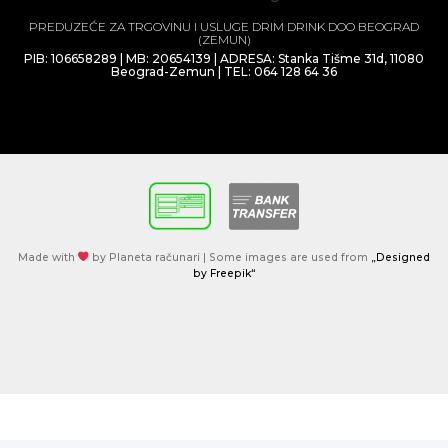
PREDUZEĆE ZA TRGOVINU I USLUGE DRIM DRINK DOO BEOGRAD
(ZEMUN)
PIB: 106658289 | MB: 20654139 | ADRESA: Stanka Tišme 31d, 11080
Beograd-Zemun | TEL: 064 128 64 36
Made with
by Planeta računari | Some images are used from
„Designed
by Freepik“