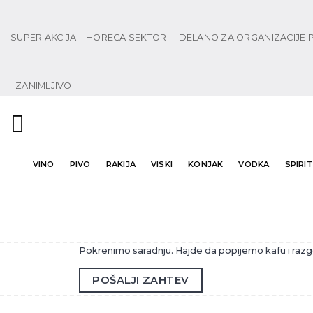
Preskoči
na
SUPER AKCIJA
HORECA SEKTOR
IDELANO ZA ORGANIZACIJE
sadržaj
ZANIMLJIVO
VINO
PIVO
RAKIJA
VISKI
KONJAK
VODKA
SPIRITI
Pokrenimo saradnju. Hajde da popijemo kafu i raz
POŠALJI ZAHTEV