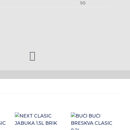
50
+
ati
Zaprati
Zaprati
+