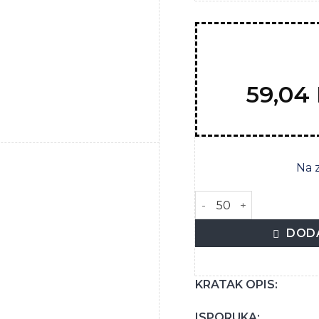
59,04
Zaprati
ovaj
artikal
Na 
CEDEVITA LIMUN 19G KE
DODA
KRATAK OPIS:
ISPORUKA: