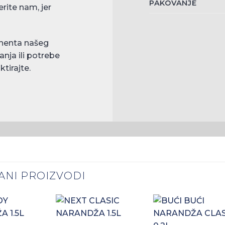
PAKOVANJE
rite nam, jer
nenta našeg
anja ili potrebe
tirajte.
ANI PROIZVODI
+
Zaprati
Zaprati
Zapr
+