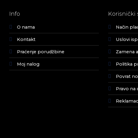
Info
Korisnički 
O nama
Način pla
Kontakt
Uslovi is
Praćenje porudžbine
Zamena ar
Moj nalog
Politika p
Povrat no
Pravo na 
Reklamaci