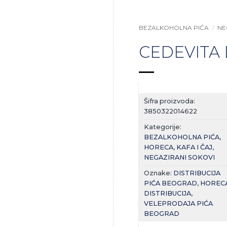
BEZALKOHOLNA PIĆA
/
NE
CEDEVITA 
Šifra proizvoda:
3850322014622
Kategorije:
BEZALKOHOLNA PIĆA
,
HORECA
,
KAFA I ČAJ
,
NEGAZIRANI SOKOVI
Oznake:
DISTRIBUCIJA
PIĆA BEOGRAD
,
HOREC
DISTRIBUCIJA
,
VELEPRODAJA PIĆA
BEOGRAD