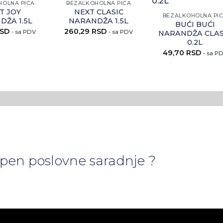
HOLNA PIĆA
BEZALKOHOLNA PIĆA
ovaj
ovaj
ov
T JOY
NEXT CLASIC
artikal
artikal
arti
BEZALKOHOLNA PI
DŽA 1.5L
NARANDŽA 1.5L
BUĆI BUĆI
SD
260,29
RSD
- sa PDV
- sa PDV
NARANDŽA CLAS
0.2L
49,70
RSD
- sa P
tepen poslovne saradnje ?