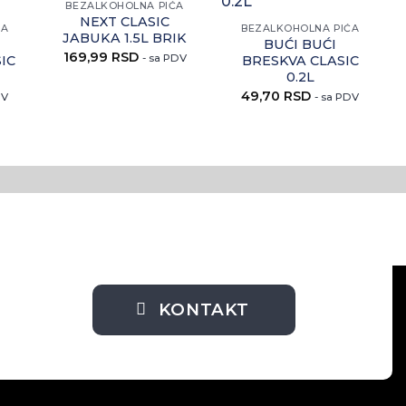
BEZALKOHOLNA PIĆA
aj
ovaj
ovaj
NEXT CLASIC
kal
artikal
artikal
ĆA
BEZALKOHOLNA PIĆA
JABUKA 1.5L BRIK
BUĆI BUĆI
169,99
RSD
- sa PDV
IC
BRESKVA CLASIC
0.2L
49,70
RSD
DV
- sa PDV
KONTAKT