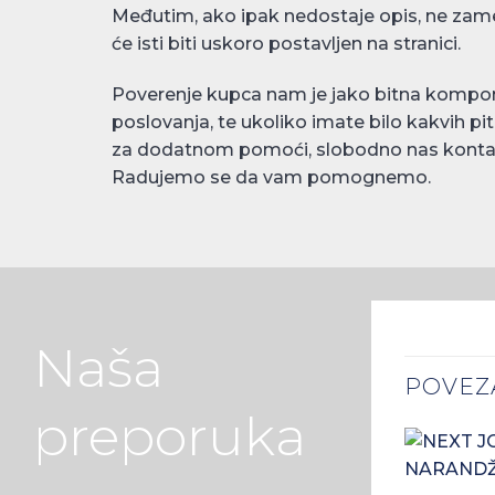
Međutim, ako ipak nedostaje opis, ne zame
će isti biti uskoro postavljen na stranici.
Poverenje kupca nam je jako bitna kompo
poslovanja, te ukoliko imate bilo kakvih pit
za dodatnom pomoći, slobodno nas kontak
Radujemo se da vam pomognemo.
Naša
POVEZ
preporuka
+