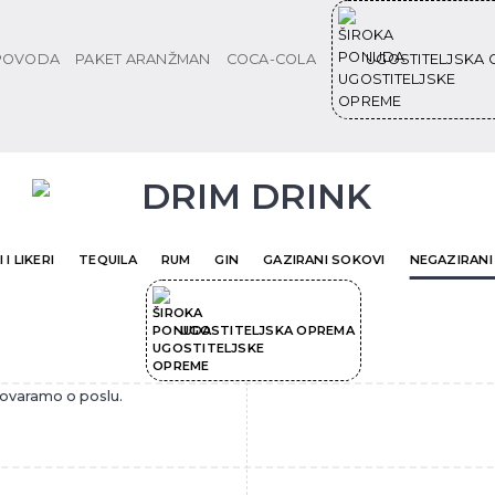
 POVODA
PAKET ARANŽMAN
COCA-COLA
UGOSTITELJSKA
 I LIKERI
TEQUILA
RUM
GIN
GAZIRANI SOKOVI
NEGAZIRANI
UGOSTITELJSKA OPREMA
govaramo o poslu.