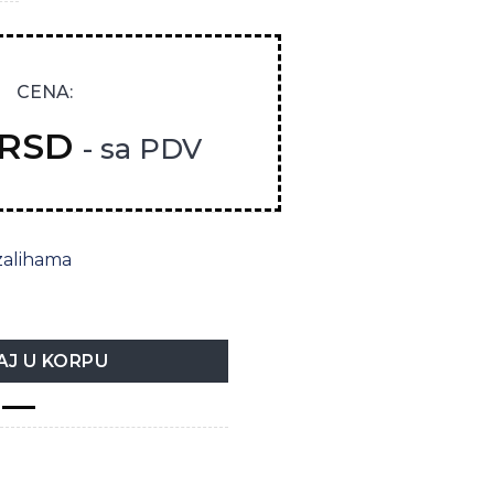
CENA:
RSD
- sa PDV
zalihama
SICA količina
J U KORPU