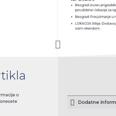
Beograd izuzev prigradskih
porudzbine i lokacije za is
Beograd: Preuzimanje u 
LOKACIJA Srbija: Dostava
osim vikendom.
tikla
rmacije o
donesete
Dodatne inform