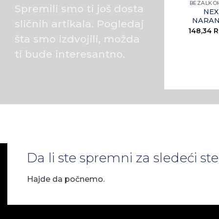
BEZALKO
Spremili smo ti još dosta
NEX
NARAN
sličnih artikala. Pogledaj
148,34
R
šta smo izdvojili, možda
ti bude interesantno.
Da li ste spremni za sledeći s
Hajde da počnemo.