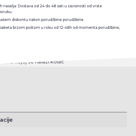
 naselja: Dostava od 24 do 48 sati u zavisnosti od vrste
poruku.
našem diskontu nakon porudžbine porudžbine.
 paketa brzom poštom u roku od 12-48h od momenta porudžbine,
acije