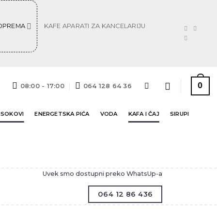
 OPREMA
KAFE APARATI ZA KANCELARIJU
0
08:00 - 17:00
064 128 64 36
 SOKOVI
ENERGETSKA PIĆA
VODA
KAFA I ČAJ
SIRUPI
Uvek smo dostupni preko WhatsUp-a
064 12 86 436