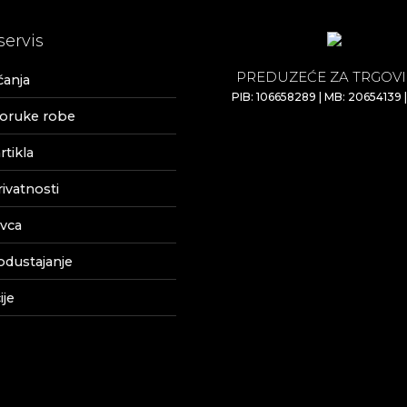
servis
PREDUZEĆE ZA TRGOVI
ćanja
PIB: 106658289 | MB: 20654139 
poruke robe
tikla
rivatnosti
vca
odustajanje
je