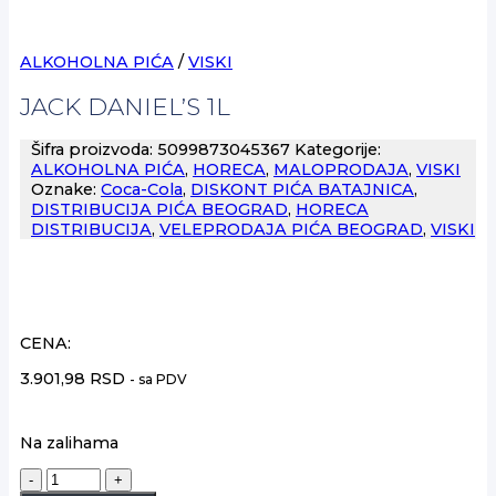
ALKOHOLNA PIĆA
/
VISKI
JACK DANIEL’S 1L
Šifra proizvoda:
5099873045367
Kategorije:
ALKOHOLNA PIĆA
,
HORECA
,
MALOPRODAJA
,
VISKI
Oznake:
Coca-Cola
,
DISKONT PIĆA BATAJNICA
,
DISTRIBUCIJA PIĆA BEOGRAD
,
HORECA
DISTRIBUCIJA
,
VELEPRODAJA PIĆA BEOGRAD
,
VISKI
CENA:
3.901,98
RSD
- sa PDV
Na zalihama
JACK