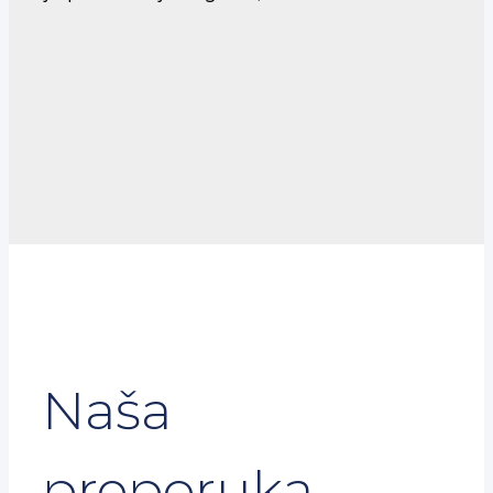
Naša
preporuka