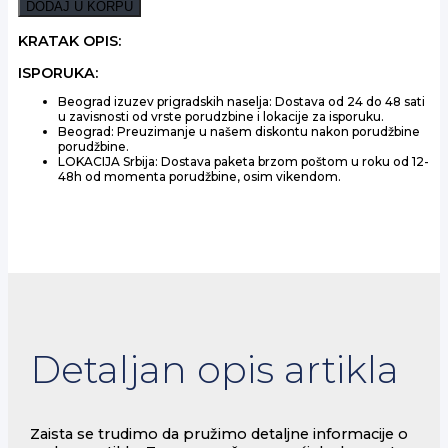
DANIEL'S
DODAJ U KORPU
1L
količina
KRATAK OPIS:
ISPORUKA:
Beograd izuzev prigradskih naselja: Dostava od 24 do 48 sati
u zavisnosti od vrste porudzbine i lokacije za isporuku.
Beograd: Preuzimanje u našem diskontu nakon porudžbine
porudžbine.
LOKACIJA Srbija: Dostava paketa brzom poštom u roku od 12-
48h od momenta porudžbine, osim vikendom.
Detaljan opis artikla
Zaista se trudimo da pružimo detaljne informacije o