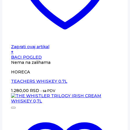
Zaprati ovaj artikal
+
BACI POGLED
Nema na zalihama
HORECA
TEACHERS WHISKEY 0.7L
1.280,00
RSD
- sa PDV