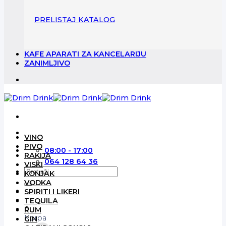
PRELISTAJ KATALOG
KAFE APARATI ZA KANCELARIJU
ZANIMLJIVO
VINO
PIVO
08:00 - 17:00
RAKIJA
064 128 64 36
VISKI
Pretraga
KONJAK
za:
VODKA
SPIRITI I LIKERI
TEQUILA
0
RUM
Korpa
GIN