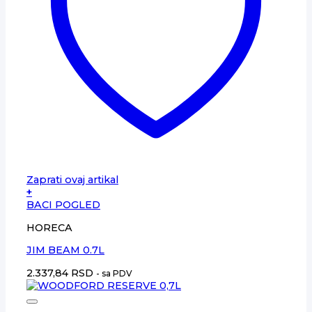
Zaprati ovaj artikal
+
BACI POGLED
HORECA
JIM BEAM 0.7L
2.337,84
RSD
- sa PDV