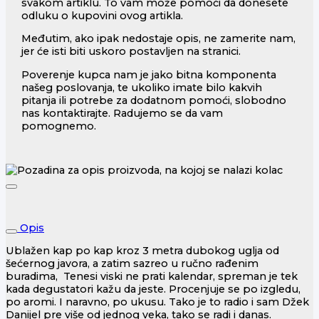
svakom artiklu. To vam može pomoći da donesete
odluku o kupovini ovog artikla.
Međutim, ako ipak nedostaje opis, ne zamerite nam,
jer će isti biti uskoro postavljen na stranici.
Poverenje kupca nam je jako bitna komponenta
našeg poslovanja, te ukoliko imate bilo kakvih
pitanja ili potrebe za dodatnom pomoći, slobodno
nas kontaktirajte. Radujemo se da vam
pomognemo.
Opis
Ublažen kap po kap kroz 3 metra dubokog uglja od
šećernog javora, a zatim sazreo u ručno rađenim
buradima, Tenesi viski ne prati kalendar, spreman je tek
kada degustatori kažu da jeste. Procenjuje se po izgledu,
po aromi. I naravno, po ukusu. Tako je to radio i sam Džek
Danijel pre više od jednog veka, tako se radi i danas.