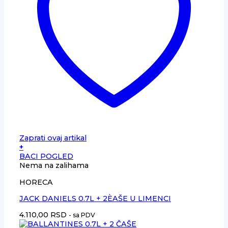
Zaprati ovaj artikal
+
BACI POGLED
Nema na zalihama
HORECA
JACK DANIELS 0.7L + 2ÈAŠE U LIMENCI
4.110,00
RSD
- sa PDV