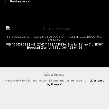
Reklamacije
PREDUZEĆE ZA TRGOVINU I USLUGE DRIM DRINK DOO BEOGRAD
(ZEMUN)
PIB: 106658289 | MB: 20654139 | ADRESA: Stanka Tišme 31d, 11080
Beograd-Zemun | TEL: 064 128 64 36
Made with ❤ by Planeta računari | Some images are used from
„Designed
by Freepik“