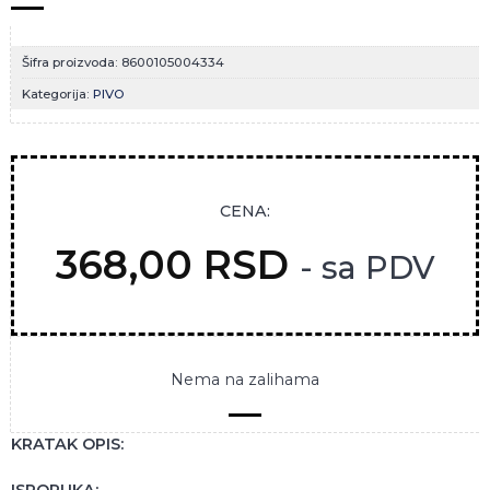
Šifra proizvoda:
8600105004334
Kategorija:
PIVO
CENA:
368,00
RSD
- sa PDV
Nema na zalihama
KRATAK OPIS:
ISPORUKA: