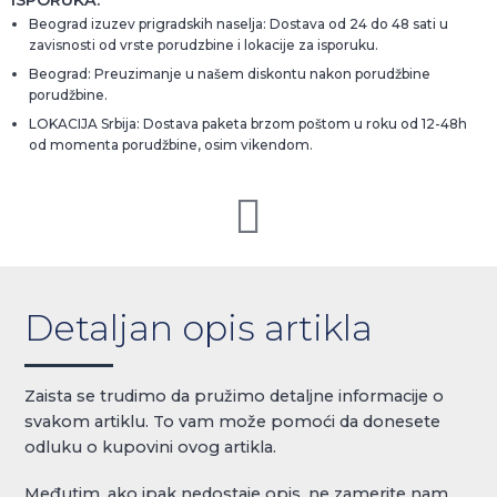
Beograd izuzev prigradskih naselja: Dostava od 24 do 48 sati u
zavisnosti od vrste porudzbine i lokacije za isporuku.
Beograd: Preuzimanje u našem diskontu nakon porudžbine
porudžbine.
LOKACIJA Srbija: Dostava paketa brzom poštom u roku od 12-48h
od momenta porudžbine, osim vikendom.
Detaljan opis artikla
Zaista se trudimo da pružimo detaljne informacije o
svakom artiklu. To vam može pomoći da donesete
odluku o kupovini ovog artikla.
Međutim, ako ipak nedostaje opis, ne zamerite nam,