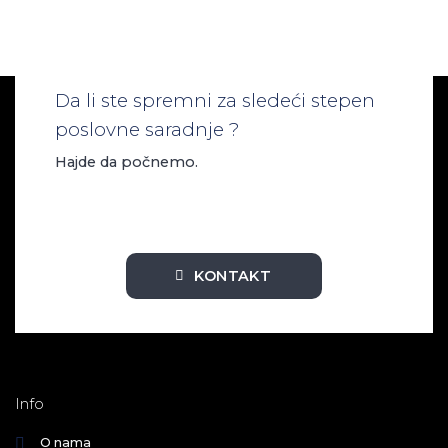
Da li ste spremni za sledeći stepen
poslovne saradnje ?
Hajde da počnemo.
KONTAKT
Info
O nama