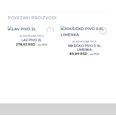
POVEZANI PROIZVODI
ALKOHOLNA PIĆA
Zaprati
Zaprati
LAV PIVO 2L
ovaj
ovaj
ALKOHOLNA PIĆA
278,63
RSD
artikal
artikal
- sa PDV
NIKŠIĆKO PIVO 0.5L
LIMENKA
89,89
RSD
- sa PDV