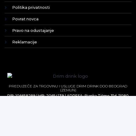
Politika privatnosti
Povrat novca
Pravo na odustajanje
Reklamacije
PREDUZEĆE ZA TRGOVINU I USLUGE DRIM DRINK DOO BEOGRAD
(ZEMUN)
PIB: 106658289 | MB: 20654139 | ADRESA: Stanka Tišme 31d, 11080
Beograd-Zemun | TEL: 064 128 64 36