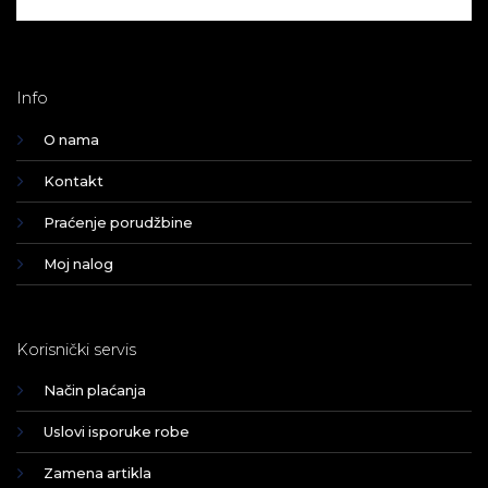
Info
O nama
Kontakt
Praćenje porudžbine
Moj nalog
Korisnički servis
Način plaćanja
Uslovi isporuke robe
Zamena artikla