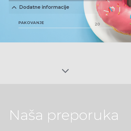
Dodatne informacije
PAKOVANJE
20
Naša preporuka