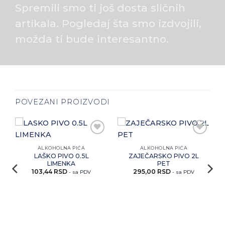
Spremili smo ti još dosta sličnih
artikala. Pogledaj šta smo izdvojili,
možda ti bude interesantno.
POVEZANI PROIZVODI
i
Zaprati
Zaprati
ovaj
ovaj
ALKOHOLNA PIĆA
ALKOHOLNA PIĆA
artikal
artikal
LAŠKO PIVO 0.5L
ZAJEČARSKO PIVO 2L
LIMENKA
PET
103,44
RSD
295,00
RSD
- sa PDV
- sa PDV