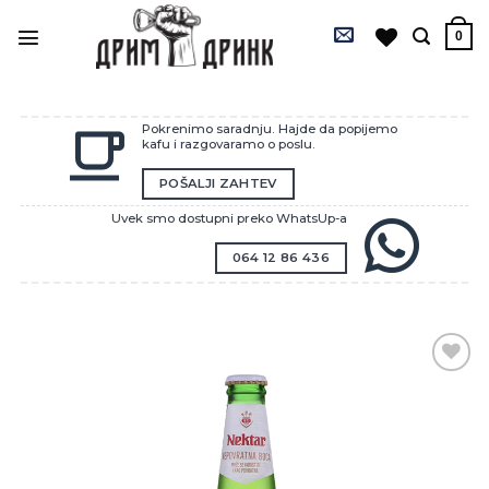
Preskoči
na
0
sadržaj
Pokrenimo saradnju. Hajde da popijemo
kafu i razgovaramo o poslu.
POŠALJI ZAHTEV
Uvek smo dostupni preko WhatsUp-a
064 12 86 436
Zaprati
ovaj
artikal