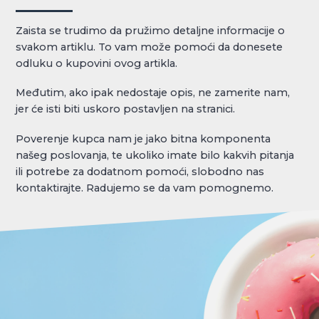
Zaista se trudimo da pružimo detaljne informacije o
svakom artiklu. To vam može pomoći da donesete
odluku o kupovini ovog artikla.
Međutim, ako ipak nedostaje opis, ne zamerite nam,
jer će isti biti uskoro postavljen na stranici.
Poverenje kupca nam je jako bitna komponenta
našeg poslovanja, te ukoliko imate bilo kakvih pitanja
ili potrebe za dodatnom pomoći, slobodno nas
kontaktirajte. Radujemo se da vam pomognemo.