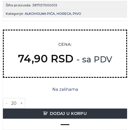
Šifra proizvoda:
3871137000013
Kategorije:
ALKOHOLNA PIĆA
,
HORECA
,
PIVO
CENA:
74,90
RSD
- sa PDV
Na zalihama
NEKTAR PIVO 0.5L POVRATNA BOCA količina
DODAJ U KORPU