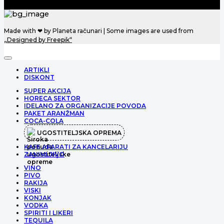
Made with ❤ by Planeta računari | Some images are used from
„Designed by Freepik“
ARTIKLI
DISKONT
SUPER AKCIJA
HORECA SEKTOR
IDELANO ZA ORGANIZACIJE POVODA
PAKET ARANŽMAN
COCA-COLA
UGOSTITELJSKA OPREMA
KAFE APARATI ZA KANCELARIJU
ZANIMLJIVO
VINO
PIVO
RAKIJA
VISKI
KONJAK
VODKA
SPIRITI I LIKERI
TEQUILA