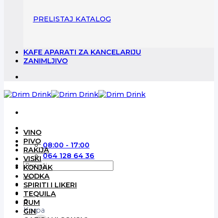
PRELISTAJ KATALOG
KAFE APARATI ZA KANCELARIJU
ZANIMLJIVO
VINO
PIVO
08:00 - 17:00
RAKIJA
064 128 64 36
VISKI
Pretraga
KONJAK
za:
VODKA
SPIRITI I LIKERI
TEQUILA
0
RUM
Korpa
GIN