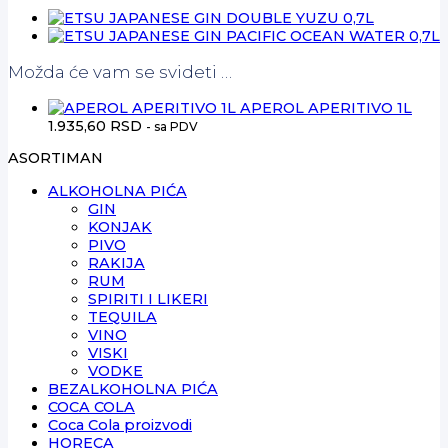
Možda će vam se svideti …
APEROL APERITIVO 1L
1.935,60
RSD
- sa PDV
ASORTIMAN
ALKOHOLNA PIĆA
GIN
KONJAK
PIVO
RAKIJA
RUM
SPIRITI I LIKERI
TEQUILA
VINO
VISKI
VODKE
BEZALKOHOLNA PIĆA
COCA COLA
Coca Cola proizvodi
HORECA