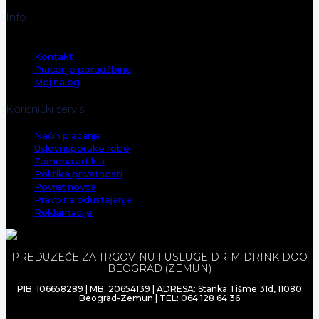
Info
O nama
Kontakt
Praćenje porudžbine
Moj nalog
Korisnički servis
Način plaćanja
Uslovi isporuke robe
Zamena artikla
Politika privatnosti
Povrat novca
Pravo na odustajanje
Reklamacije
PREDUZEĆE ZA TRGOVINU I USLUGE DRIM DRINK DOO
BEOGRAD (ZEMUN)
PIB: 106658289 | MB: 20654139 | ADRESA: Stanka Tišme 31d, 11080
Beograd-Zemun | TEL: 064 128 64 36