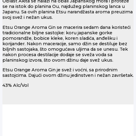
Oblast Akita se nalazi na obali Japanskog mora i proteže
se na istok do planina Ou, najdužeg planinskog lanca u
Japanu. Sa ovih planina Etsu narandžasta aroma preuzima
svoj svež i nežan ukus.
Etsu Orange Aroma Gin se macerira sedam dana koristeći
tradicionalne biljne sastojke: koru japanske gorke
pomorandže, bobice kleke, koren sladića, anđeliku i
korijander. Nakon maceracije, samo džin se destiluje bez
biljnih sastojaka, što omogućava uljima da se unesu. Tek
nakon procesa destilacije dodaje se sveža voda sa
planinskog izvora, što ovom džinu daje svež ukus.
Etsu Orange Aroma Gin je svež i voćni, sa prirodnim
sastojcima. Dajući ovom džinu jedinstven i nežan završetak.
43% Alc/Vol