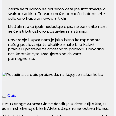
Zaista se trudimo da pružimo detaljne informacije o
svakom artiklu. To vam može pomoći da donesete
odluku o kupovini ovog artikla.
Međutim, ako ipak nedostaje opis, ne zamerite nam,
jer će isti biti uskoro postavljen na stranici.
Poverenje kupca nam je jako bitna komponenta
našeg poslovanja, te ukoliko imate bilo kakvih
pitanja ili potrebe za dodatnom pomoći, slobodno
nas kontaktirajte. Radujemo se da vam
pomognemo.
Opis
Etsu Orange Aroma Gin se destiluje u destileriji Akita, u
administrativnoj oblasti Akita u Japanu na ostrvu Honšu.