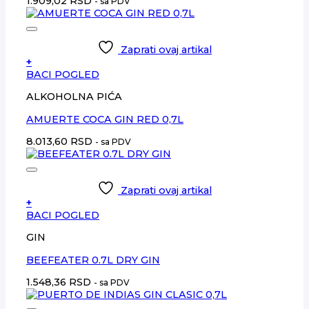
1.909,02
RSD
- sa PDV
Zaprati ovaj artikal
+
BACI POGLED
ALKOHOLNA PIĆA
AMUERTE COCA GIN RED 0,7L
8.013,60
RSD
- sa PDV
Zaprati ovaj artikal
+
BACI POGLED
GIN
BEEFEATER 0.7L DRY GIN
1.548,36
RSD
- sa PDV