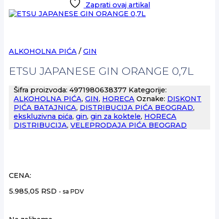
Zaprati ovaj artikal
ALKOHOLNA PIĆA
/
GIN
ETSU JAPANESE GIN ORANGE 0,7L
Šifra proizvoda:
4971980638377
Kategorije:
ALKOHOLNA PIĆA
,
GIN
,
HORECA
Oznake:
DISKONT
PIĆA BATAJNICA
,
DISTRIBUCIJA PIĆA BEOGRAD
,
ekskluzivna pića
,
gin
,
gin za koktele
,
HORECA
DISTRIBUCIJA
,
VELEPRODAJA PIĆA BEOGRAD
CENA:
5.985,05
RSD
- sa PDV