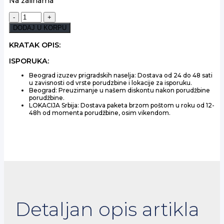
Na zalihama
ETSU
JAPANESE
DODAJ U KORPU
GIN
ORANGE
KRATAK OPIS:
0,7L
ISPORUKA:
količina
Beograd izuzev prigradskih naselja: Dostava od 24 do 48 sati
u zavisnosti od vrste porudzbine i lokacije za isporuku.
Beograd: Preuzimanje u našem diskontu nakon porudžbine
porudžbine.
LOKACIJA Srbija: Dostava paketa brzom poštom u roku od 12-
48h od momenta porudžbine, osim vikendom.
Detaljan opis artikla