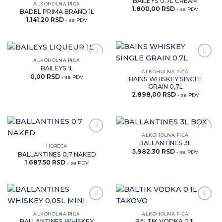
BAILEYS 0.7L CREAM
ovaj
ovaj
ALKOHOLNA PIĆA
1.800,00
RSD
artikal
artikal
- sa PDV
BADEL PRIMA BRAND 1L
1.141,20
RSD
- sa PDV
ALKOHOLNA PIĆA
Zaprati
Zaprati
BAILEYS 1L
ovaj
ovaj
ALKOHOLNA PIĆA
0,00
RSD
artikal
artikal
- sa PDV
BAINS WHISKEY SINGLE
GRAIN 0,7L
2.898,00
RSD
- sa PDV
ALKOHOLNA PIĆA
Zaprati
Zaprati
BALLANTINES 3L
ovaj
ovaj
HORECA
5.982,30
RSD
artikal
artikal
- sa PDV
BALLANTINES 0.7 NAKED
1.687,50
RSD
- sa PDV
Zaprati
Zaprati
ovaj
ovaj
ALKOHOLNA PIĆA
ALKOHOLNA PIĆA
artikal
artikal
BALLANTINES WHISKEY
BALTIK VODKA 0.1L