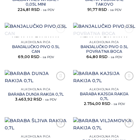
0,05L MINI
TAKOVO
224,81
RSD
91,77
RSD
- sa PDV
- sa PDV
Zaprati
Zaprati
NEMA NA ZALIHAMA
NEMA NA ZALIHAMA
ovaj
ovaj
ALKOHOLNA PIĆA
ALKOHOLNA PIĆA
artikal
artikal
BANJALUČKO PIVO 0.5L
BANJALUČKO PIVO 0.5L
CAN
POVRATNA BOCA
69,00
RSD
64,80
RSD
- sa PDV
- sa PDV
Zaprati
Zaprati
ovaj
ovaj
ALKOHOLNA PIĆA
ALKOHOLNA PIĆA
artikal
artikal
BARABA KAJSIJA RAKIJA
BARABA DUNJA RAKIJA 0,7L
0,7L
3.463,92
RSD
- sa PDV
2.754,00
RSD
- sa PDV
Zaprati
Zaprati
ovaj
ovaj
ALKOHOLNA PIĆA
ALKOHOLNA PIĆA
artikal
artikal