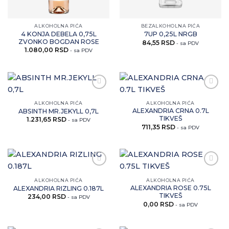
ALKOHOLNA PIĆA
BEZALKOHOLNA PIĆA
4 KONJA DEBELA 0,75L
7UP 0,25L NRGB
ZVONKO BOGDAN ROSE
84,55
RSD
- sa PDV
1.080,00
RSD
- sa PDV
Zaprati
Zaprati
ovaj
ovaj
ALKOHOLNA PIĆA
ALKOHOLNA PIĆA
artikal
artikal
ALEXANDRIA CRNA 0.7L
ABSINTH MR.JEKYLL 0,7L
TIKVEŠ
1.231,65
RSD
- sa PDV
711,35
RSD
- sa PDV
Zaprati
Zaprati
ovaj
ovaj
ALKOHOLNA PIĆA
ALKOHOLNA PIĆA
artikal
artikal
ALEXANDRIA ROSE 0.75L
ALEXANDRIA RIZLING 0.187L
TIKVEŠ
234,00
RSD
- sa PDV
0,00
RSD
- sa PDV