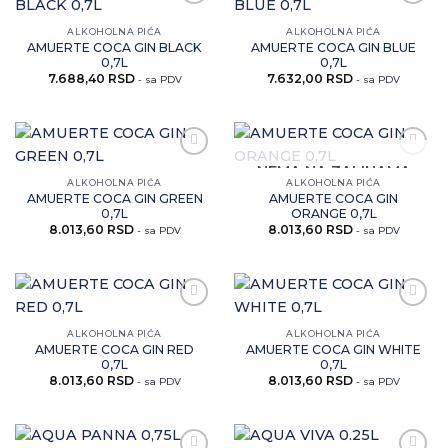
Zaprati
Zaprati
ovaj
ovaj
ALKOHOLNA PIĆA
ALKOHOLNA PIĆA
artikal
artikal
AMUERTE COCA GIN BLACK
AMUERTE COCA GIN BLUE
0,7L
0,7L
7.688,40
RSD
7.632,00
RSD
- sa PDV
- sa PDV
Zaprati
Zaprati
NEMA NA ZALIHAMA
ovaj
ovaj
ALKOHOLNA PIĆA
ALKOHOLNA PIĆA
artikal
artikal
AMUERTE COCA GIN GREEN
AMUERTE COCA GIN
0,7L
ORANGE 0,7L
8.013,60
RSD
8.013,60
RSD
- sa PDV
- sa PDV
Zaprati
Zaprati
ovaj
ovaj
ALKOHOLNA PIĆA
ALKOHOLNA PIĆA
artikal
artikal
AMUERTE COCA GIN RED
AMUERTE COCA GIN WHITE
0,7L
0,7L
8.013,60
RSD
8.013,60
RSD
- sa PDV
- sa PDV