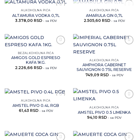
NEMA NA ZALIHAMA
ALKOHOLNA PIĆA
ALKOHOLNA PIĆA
Zaprati
Zaprati
ALTAMURA VODKA 0,7L
AMARULA GIN 0,7L
ovaj
ovaj
3.378,00
RSD
2.505,60
RSD
artikal
artikal
- sa PDV
- sa PDV
Zaprati
Zaprati
ovaj
ovaj
BEZALKOHOLNA PIĆA
artikal
artikal
AMIGOS GOLD ESPRESO
ALKOHOLNA PIĆA
KAFA 1KG.
AMPHORA CABERNET
2.226,66
RSD
- sa PDV
SAUVIGNON 0.75L RESERVE
749,09
RSD
- sa PDV
ALKOHOLNA PIĆA
Zaprati
Zaprati
AMSTEL PIVO 0.4L RGB
ovaj
ovaj
ALKOHOLNA PIĆA
61,43
RSD
artikal
artikal
- sa PDV
AMSTEL PIVO 0.5 LIMENKA
94,10
RSD
- sa PDV