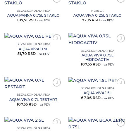
Zaprati
Zaprati
ovaj
ovaj
BEZALKOHOLNA PIĆA
HORECA
artikal
artikal
AQUA PANNA 0,75L STAKLO
AQUA VIVA 0.25L STAKLO
197,51
RSD
72,15
RSD
- sa PDV
- sa PDV
BEZALKOHOLNA PIĆA
Zaprati
Zaprati
AQUA VIVA 0.5L
ovaj
ovaj
BEZALKOHOLNA PIĆA
51,70
RSD
artikal
artikal
- sa PDV
AQUA VIVA 0.75L
HIDROACTIV
107,55
RSD
- sa PDV
BEZALKOHOLNA PIĆA
Zaprati
Zaprati
AQUA VIVA 1.5L
ovaj
ovaj
BEZALKOHOLNA PIĆA
67,06
RSD
artikal
artikal
- sa PDV
AQUA VIVA 0.7L RESTART
107,55
RSD
- sa PDV
BEZALKOHOLNA PIĆA
Zaprati
Zaprati