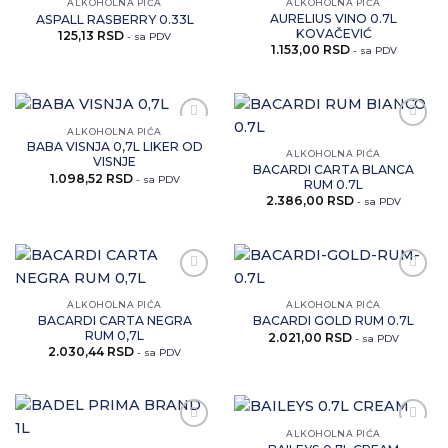
ovaj
ovaj
ALKOHOLNA PIĆA
ALKOHOLNA PIĆA
artikal
artikal
AURELIUS VINO 0.7L
ASPALL RASBERRY 0.33L
KOVAČEVIĆ
125,13
RSD
- sa PDV
1.153,00
RSD
- sa PDV
ALKOHOLNA PIĆA
Zaprati
Zaprati
BABA VISNJA 0,7L LIKER OD
ovaj
ovaj
ALKOHOLNA PIĆA
VISNJE
artikal
artikal
BACARDI CARTA BLANCA
1.098,52
RSD
- sa PDV
RUM 0.7L
2.386,00
RSD
- sa PDV
Zaprati
Zaprati
ovaj
ovaj
ALKOHOLNA PIĆA
ALKOHOLNA PIĆA
artikal
artikal
BACARDI CARTA NEGRA
BACARDI GOLD RUM 0.7L
RUM 0,7L
2.021,00
RSD
- sa PDV
2.030,44
RSD
- sa PDV
ALKOHOLNA PIĆA
Zaprati
Zaprati