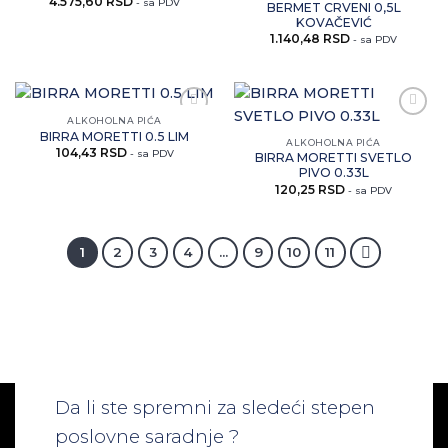
4.575,60
RSD
artikal
artikal
- sa PDV
BERMET CRVENI 0,5L
KOVAČEVIĆ
1.140,48
RSD
- sa PDV
ALKOHOLNA PIĆA
Zaprati
Zaprati
BIRRA MORETTI 0.5 LIM
ovaj
ovaj
ALKOHOLNA PIĆA
104,43
RSD
artikal
artikal
- sa PDV
BIRRA MORETTI SVETLO
PIVO 0.33L
120,25
RSD
- sa PDV
1
2
3
4
…
9
10
11
Da li ste spremni za sledeći stepen
poslovne saradnje ?