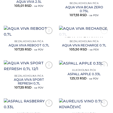
AQUA VIVA 2.5L
ovaj
ovaj
BEZALKOHOLNA PIĆA
105,01
RSD
artikal
artikal
- sa PDV
AQUA VIVA BCAA ZERO
0.75L
107,55
RSD
- sa PDV
Zaprati
Zaprati
NEMA NA ZALIHAMA
ovaj
ovaj
BEZALKOHOLNA PIĆA
BEZALKOHOLNA PIĆA
artikal
artikal
AQUA VIVA REBOOT 0,7L
AQUA VIVA RECHARGE 0.7L
107,55
RSD
105,50
RSD
- sa PDV
- sa PDV
ALKOHOLNA PIĆA
Zaprati
Zaprati
ASPALL APPLE 0.33L
ovaj
ovaj
BEZALKOHOLNA PIĆA
125,13
RSD
artikal
artikal
- sa PDV
AQUA VIVA SPORT
REFRESH 0,7L
107,55
RSD
- sa PDV
Zaprati
Zaprati