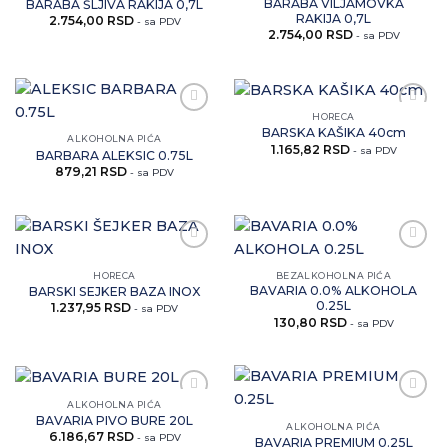
BARABA VILJAMOVKA
BARABA ŠLJIVA RAKIJA 0,7L
RAKIJA 0,7L
2.754,00
RSD
- sa PDV
2.754,00
RSD
- sa PDV
HORECA
Zaprati
Zaprati
BARSKA KAŠIKA 40cm
ovaj
ovaj
ALKOHOLNA PIĆA
1.165,82
RSD
artikal
artikal
- sa PDV
BARBARA ALEKSIC 0.75L
879,21
RSD
- sa PDV
Zaprati
Zaprati
ovaj
ovaj
HORECA
BEZALKOHOLNA PIĆA
artikal
artikal
BAVARIA 0.0% ALKOHOLA
BARSKI SEJKER BAZA INOX
0.25L
1.237,95
RSD
- sa PDV
130,80
RSD
- sa PDV
ALKOHOLNA PIĆA
Zaprati
Zaprati
BAVARIA PIVO BURE 20L
ovaj
ovaj
ALKOHOLNA PIĆA
6.186,67
RSD
artikal
artikal
- sa PDV
BAVARIA PREMIUM 0.25L