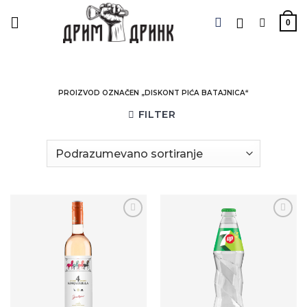
Preskoči
na
0
sadržaj
PROIZVOD OZNAČEN „DISKONT PIĆA BATAJNICA“
FILTER
Zaprati
Zaprati
ovaj
ovaj
artikal
artikal