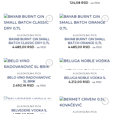
124,08
RSD
- sa PDV
Zaprati
Zaprati
ovaj
ovaj
artikal
artikal
ALKOHOLNA PIĆA
ALKOHOLNA PIĆA
BAYAB BURNT GIN SMALL
BAYAB BURNT GIN SMALL
BATCH CLASSIC DRY 0,7L
BATCH ORANGE 0,7L
4.485,00
RSD
4.485,00
RSD
- sa PDV
- sa PDV
Zaprati
Zaprati
NEMA NA ZALIHAMA
ovaj
ovaj
ALKOHOLNA PIĆA
ALKOHOLNA PIĆA
artikal
artikal
BELO VINO RADOVANOVIĆ
BELUGA NOBLE VODKA 1L
5L BRIK
4.212,00
RSD
- sa PDV
2.492,16
RSD
- sa PDV
NEMA NA ZALIHAMA
ALKOHOLNA PIĆA
Zaprati
Zaprati
BELVEDERE VODKA 1L
ovaj
ovaj
ALKOHOLNA PIĆA