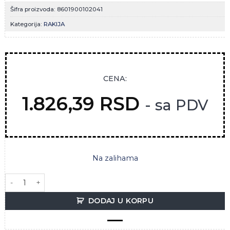
Šifra proizvoda:
8601900102041
Kategorija:
RAKIJA
CENA:
1.826,39
RSD
- sa PDV
Na zalihama
VILJAMOVKA 0.7L TAKOVO količina
DODAJ U KORPU