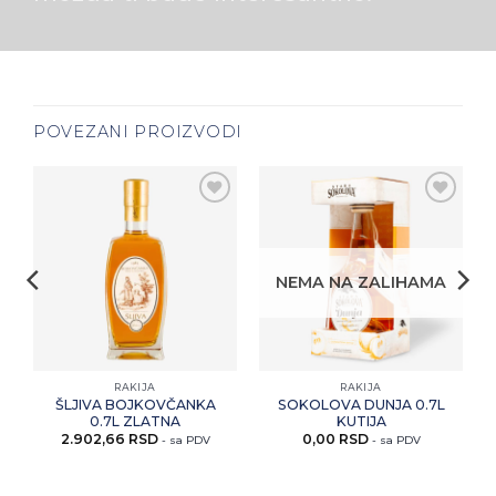
POVEZANI PROIZVODI
i
Zaprati
Zaprati
ovaj
ovaj
artikal
artikal
NEMA NA ZALIHAMA
RAKIJA
RAKIJA
ŠLJIVA BOJKOVČANKA
SOKOLOVA DUNJA 0.7L
0.7L ZLATNA
KUTIJA
2.902,66
RSD
0,00
RSD
- sa PDV
- sa PDV