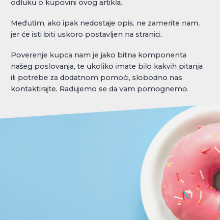
odluku o kupovini ovog artikla.
Međutim, ako ipak nedostaje opis, ne zamerite nam,
jer će isti biti uskoro postavljen na stranici.
Poverenje kupca nam je jako bitna komponenta
našeg poslovanja, te ukoliko imate bilo kakvih pitanja
ili potrebe za dodatnom pomoći, slobodno nas
kontaktirajte. Radujemo se da vam pomognemo.