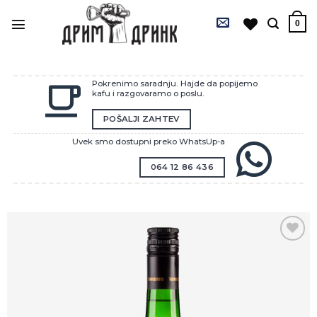
Preskoči
na
0
sadržaj
Pokrenimo saradnju. Hajde da popijemo
kafu i razgovaramo o poslu.
POŠALJI ZAHTEV
Uvek smo dostupni preko WhatsUp-a
064 12 86 436
Zaprati
ovaj
artikal