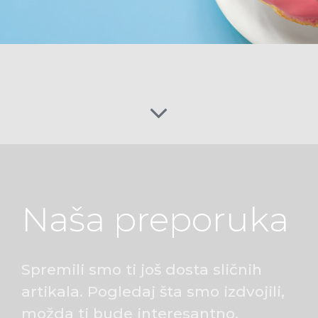
Naša preporuka
Spremili smo ti još dosta sličnih
artikala. Pogledaj šta smo izdvojili,
možda ti bude interesantno.