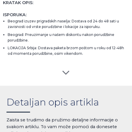
KRATAK OPIS:
ISPORUKA:
Beograd izuzev prigradskih naselja: Dostava od 24 do 48 sati u
zavisnosti od vrste porudzbine i lokacije za isporuku.
Beograd: Preuzimanje u našem diskontu nakon porudžbine
porudžbine.
LOKACIJA Srbija: Dostava paketa brzom poštom u roku od 12-48h
od momenta porudžbine, osim vikendom.
Detaljan opis artikla
Zaista se trudimo da pružimo detaljne informacije o
svakom artiklu. To vam može pomoći da donesete