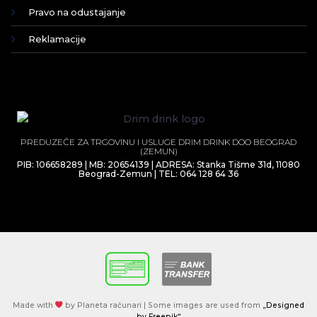
Pravo na odustajanje
Reklamacije
PREDUZEĆE ZA TRGOVINU I USLUGE DRIM DRINK DOO BEOGRAD
(ZEMUN)
PIB: 106658289 | MB: 20654139 | ADRESA: Stanka Tišme 31d, 11080
Beograd-Zemun | TEL: 064 128 64 36
Made with
by Planeta računari | Some images are used from
„Designed
by Freepik“