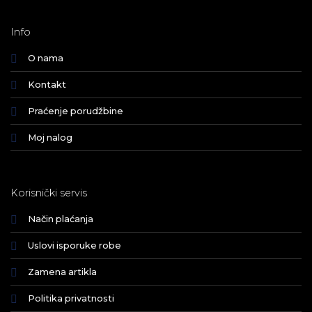
Info
O nama
Kontakt
Praćenje porudžbine
Moj nalog
Korisnički servis
Način plaćanja
Uslovi isporuke robe
Zamena artikla
Politika privatnosti