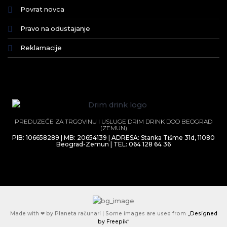
Povrat novca
Pravo na odustajanje
Reklamacije
PREDUZEĆE ZA TRGOVINU I USLUGE DRIM DRINK DOO BEOGRAD
(ZEMUN)
PIB: 106658289 | MB: 20654139 | ADRESA: Stanka Tišme 31d, 11080
Beograd-Zemun | TEL: 064 128 64 36
Made with ❤ by Planeta računari | Some images are used from
„Designed
by Freepik“