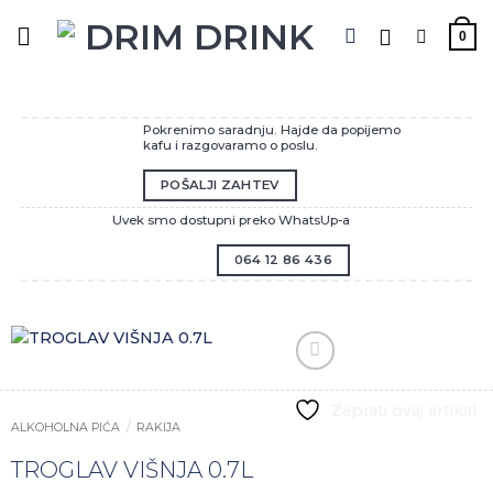
Preskoči
na
0
sadržaj
Pokrenimo saradnju. Hajde da popijemo
kafu i razgovaramo o poslu.
POŠALJI ZAHTEV
Uvek smo dostupni preko WhatsUp-a
064 12 86 436
Zaprati ovaj artikal
ALKOHOLNA PIĆA
/
RAKIJA
TROGLAV VIŠNJA 0.7L