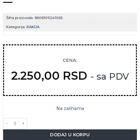
Šifra proizvoda:
8606109241065
Kategorija:
RAKIJA
CENA:
2.250,00
RSD
- sa PDV
Na zalihama
TROGLAV VIŠNJA 0.7L količina
DODAJ U KORPU