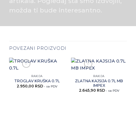
artikala. Pogledaj šta smo izdvojili,
možda ti bude interesantno.
POVEZANI PROIZVODI
RAKIJA
RAKIJA
Zaprati ovaj artikal
Zaprati ovaj artikal
ZLATNA KAJSIJA 0.7L MB
TROGLAV KRUŠKA 0.7L
IMPEX
2.950,00
RSD
- sa PDV
2.645,90
RSD
- sa PDV