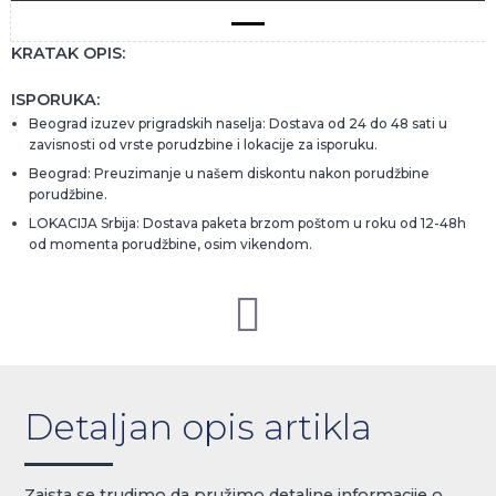
KRATAK OPIS:
ISPORUKA:
Beograd izuzev prigradskih naselja: Dostava od 24 do 48 sati u
zavisnosti od vrste porudzbine i lokacije za isporuku.
Beograd: Preuzimanje u našem diskontu nakon porudžbine
porudžbine.
LOKACIJA Srbija: Dostava paketa brzom poštom u roku od 12-48h
od momenta porudžbine, osim vikendom.
Detaljan opis artikla
Zaista se trudimo da pružimo detaljne informacije o