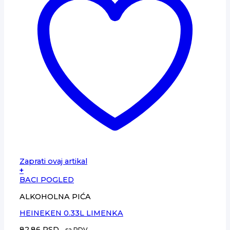
Zaprati ovaj artikal
+
BACI POGLED
ALKOHOLNA PIĆA
HEINEKEN 0.33L LIMENKA
82,86
RSD
- sa PDV