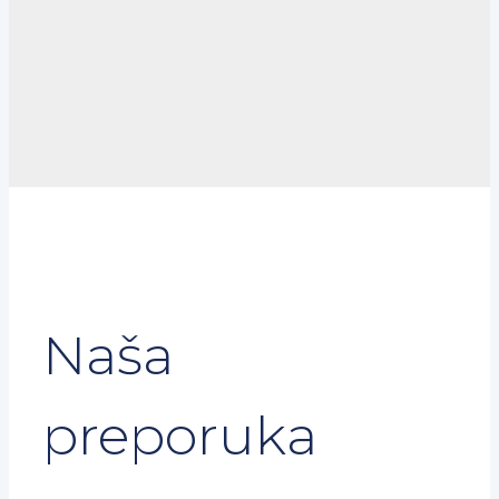
Naša
preporuka