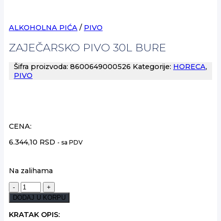
ALKOHOLNA PIĆA
/
PIVO
ZAJEČARSKO PIVO 30L BURE
Šifra proizvoda:
8600649000526
Kategorije:
HORECA
,
PIVO
CENA:
6.344,10
RSD
- sa PDV
Na zalihama
ZAJEČARSKO
PIVO
DODAJ U KORPU
30L
BURE
KRATAK OPIS: