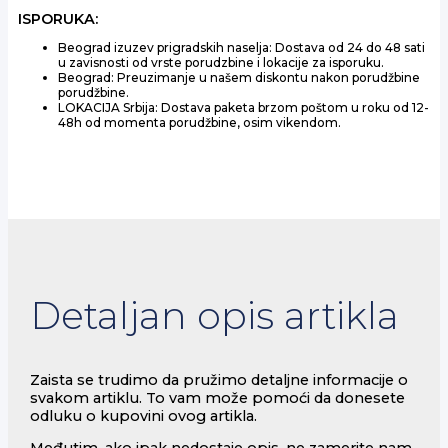
količina
ISPORUKA:
Beograd izuzev prigradskih naselja: Dostava od 24 do 48 sati
u zavisnosti od vrste porudzbine i lokacije za isporuku.
Beograd: Preuzimanje u našem diskontu nakon porudžbine
porudžbine.
LOKACIJA Srbija: Dostava paketa brzom poštom u roku od 12-
48h od momenta porudžbine, osim vikendom.
Detaljan opis artikla
Zaista se trudimo da pružimo detaljne informacije o
svakom artiklu. To vam može pomoći da donesete
odluku o kupovini ovog artikla.