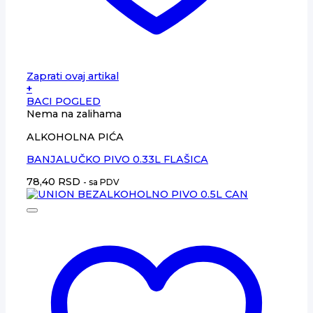
Zaprati ovaj artikal
+
BACI POGLED
Nema na zalihama
ALKOHOLNA PIĆA
BANJALUČKO PIVO 0.33L FLAŠICA
78,40
RSD
- sa PDV