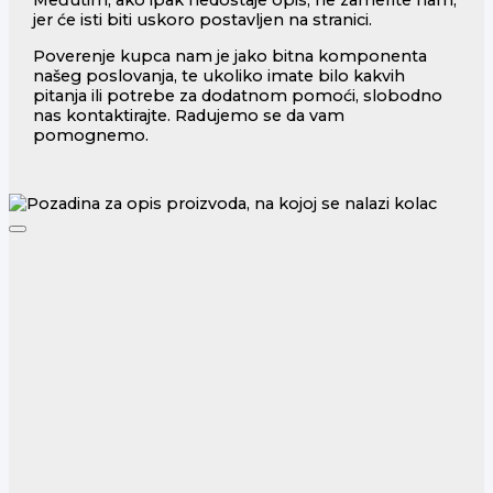
Međutim, ako ipak nedostaje opis, ne zamerite nam,
jer će isti biti uskoro postavljen na stranici.
Poverenje kupca nam je jako bitna komponenta
našeg poslovanja, te ukoliko imate bilo kakvih
pitanja ili potrebe za dodatnom pomoći, slobodno
nas kontaktirajte. Radujemo se da vam
pomognemo.