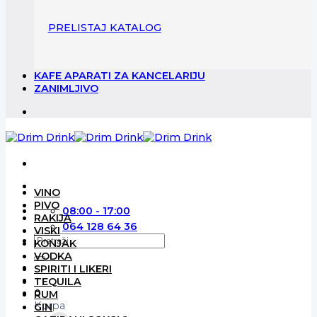
PRELISTAJ KATALOG
KAFE APARATI ZA KANCELARIJU
ZANIMLJIVO
VINO
PIVO
08:00 - 17:00
RAKIJA
064 128 64 36
VISKI
Pretraga
KONJAK
za:
VODKA
SPIRITI I LIKERI
TEQUILA
0
RUM
Korpa
GIN