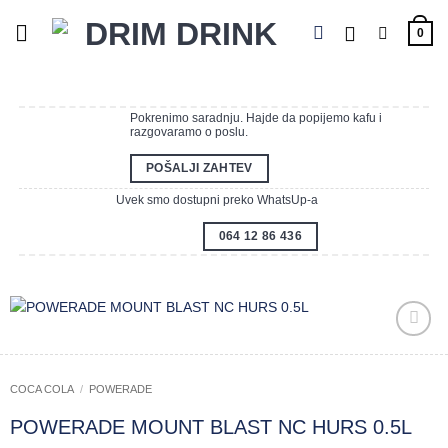
Preskoči
na
0
sadržaj
Pokrenimo saradnju. Hajde da popijemo kafu i
razgovaramo o poslu.
POŠALJI ZAHTEV
Uvek smo dostupni preko WhatsUp-a
064 12 86 436
Zaprati
ovaj
artikal
COCA COLA
/
POWERADE
POWERADE MOUNT BLAST NC HURS 0.5L