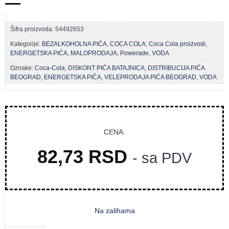
Šifra proizvoda:
54492653
Kategorije:
BEZALKOHOLNA PIĆA
,
COCA COLA
,
Coca Cola proizvodi
,
ENERGETSKA PIĆA
,
MALOPRODAJA
,
Powerade
,
VODA
Oznake:
Coca-Cola
,
DISKONT PIĆA BATAJNICA
,
DISTRIBUCIJA PIĆA
BEOGRAD
,
ENERGETSKA PIĆA
,
VELEPRODAJA PIĆA BEOGRAD
,
VODA
CENA:
82,73
RSD
- sa PDV
Na zalihama