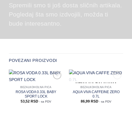
Spremili smo ti još dosta sličnih artikala.
Pogledaj šta smo izdvojili, možda ti
bude interesantno.
POVEZANI PROIZVODI
Zaprati
Zaprati
NEMA NA ZALIHAMA
ovaj
ovaj
BEZALKOHOLNA PIĆA
BEZALKOHOLNA PIĆA
artikal
artikal
ROSA VODA 0.33L BABY
AQUA VIVA CAFFEINE ZERO
SPORT LOCK
0.7L
53,52
RSD
86,99
RSD
- sa PDV
- sa PDV