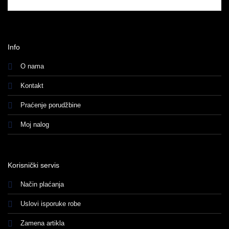
Info
O nama
Kontakt
Praćenje porudžbine
Moj nalog
Korisnički servis
Način plaćanja
Uslovi isporuke robe
Zamena artikla