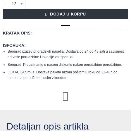
POWERADE MOUNT BLAST NC HURS 0.5L količina
DODAJ U KORPU
KRATAK OPIS:
ISPORUKA:
Beograd izuzev prigradskih naselja: Dostava od 24 do 48 sati u zavisnosti
od vrste porudzbine i lokacije za isporuku.
Beograd: Preuzimanje u našem diskontu nakon porudžbine porudžbine.
LOKACIJA Srbija: Dostava paketa brzom poštom u roku od 12-48h od
momenta porudžbine, osim vikendom.
Detaljan opis artikla