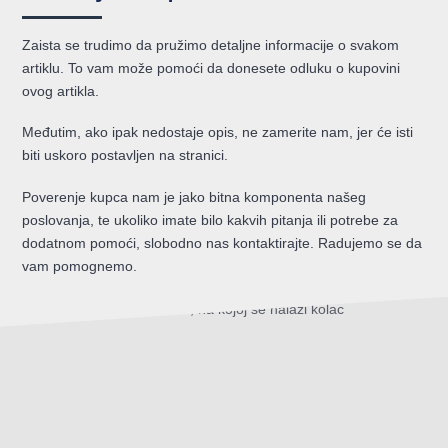
Zaista se trudimo da pružimo detaljne informacije o svakom
artiklu. To vam može pomoći da donesete odluku o kupovini
ovog artikla.
Međutim, ako ipak nedostaje opis, ne zamerite nam, jer će isti
biti uskoro postavljen na stranici.
Poverenje kupca nam je jako bitna komponenta našeg
poslovanja, te ukoliko imate bilo kakvih pitanja ili potrebe za
dodatnom pomoći, slobodno nas kontaktirajte. Radujemo se da
vam pomognemo.