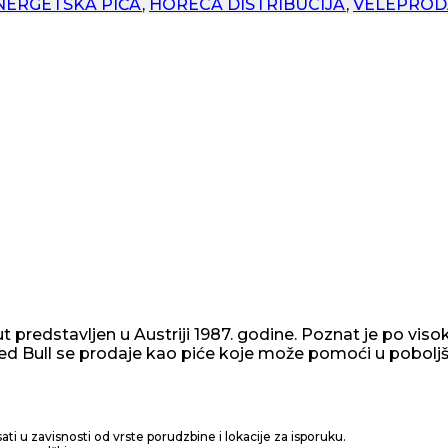
NERGETSKA PIĆA
,
HORECA DISTRIBUCIJA
,
VELEPROD
put predstavljen u Austriji 1987. godine. Poznat je po vis
 Red Bull se prodaje kao piće koje može pomoći u pobolj
ti u zavisnosti od vrste porudzbine i lokacije za isporuku.