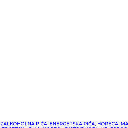
EZALKOHOLNA PIĆA
,
ENERGETSKA PIĆA
,
HORECA
,
MA