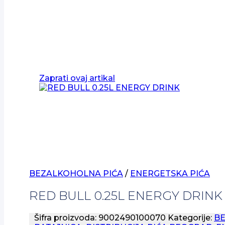
Zaprati ovaj artikal
BEZALKOHOLNA PIĆA
/
ENERGETSKA PIĆA
RED BULL 0.25L ENERGY DRINK
Šifra proizvoda:
9002490100070
Kategorije:
B