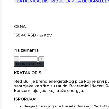
BATAJNICA
,
DISTRIBUCIJA PIĆA BEOGRAD
,
E
CENA:
158,40
RSD
- sa PDV
Na zalihama
RED
BULL
DODAJ U KORPU
0.25L
ENERGY
KRATAK OPIS:
DRINK
Red Bull je brend energetskog pića koji je prvi 
količina
sastojaka kao što su taurin, B-vitamini i šećeri.
konzumiraju ljudi koji traže energiju.
ISPORUKA:
Beograd izuzev prigradskih naselja: Dostava od 24 do 48 sa