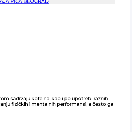
AJA PIĆA BEOGRAD
okom sadržaju kofeina, kao i po upotrebi raznih
šanju fizičkih i mentalnih performansi, a često ga