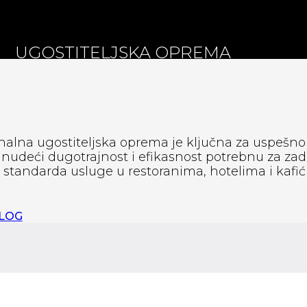
UGOSTITELJSKA OPREMA
nalna ugostiteljska oprema je ključna za uspešno
, nudeći dugotrajnost i efikasnost potrebnu za zad
standarda usluge u restoranima, hotelima i kafić
ALOG