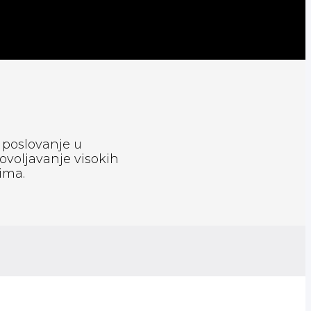
 poslovanje u
ovoljavanje visokih
ima.