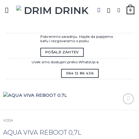
Preskoči
na
0
sadržaj
Pokrenimo saradnju. Hajde da popijemo
kafu i razgovaramo o poslu.
POŠALJI ZAHTEV
Uvek smo dostupni preko WhatsUp-a
064 12 86 436
Zaprati
ovaj
artikal
VODA
AQUA VIVA REBOOT 0,7L