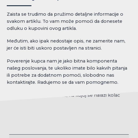
Zaista se trudimo da pružimo detaljne informacije o
svakom artiklu. To vam može pomoći da donesete
odluku o kupovini ovog artikla.
Međutim, ako ipak nedostaje opis, ne zamerite nam,
jer će isti biti uskoro postavljen na stranici.
Poverenje kupca nam je jako bitna komponenta
našeg poslovanja, te ukoliko imate bilo kakvih pitanja
ili potrebe za dodatnom pomoći, slobodno nas
kontaktirajte. Radujemo se da vam pomognemo.