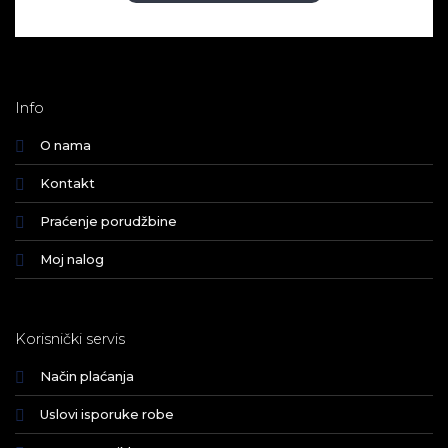
Info
O nama
Kontakt
Praćenje porudžbine
Moj nalog
Korisnički servis
Način plaćanja
Uslovi isporuke robe