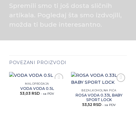
Spremili smo ti još dosta sličnih
artikala. Pogledaj šta smo izdvojili,
možda ti bude interesantno.
POVEZANI PROIZVODI
MALOPRODAJA
Zaprati
Zaprati
VODA VODA 0.5L
ovaj
ovaj
BEZALKOHOLNA PIĆA
53,03
RSD
artikal
artikal
- sa PDV
ROSA VODA 0.33L BABY
SPORT LOCK
53,52
RSD
- sa PDV