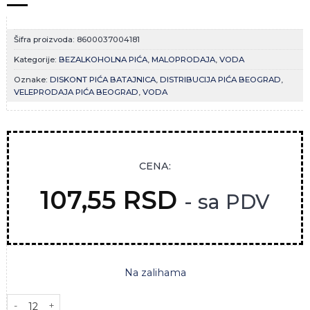
Šifra proizvoda:
8600037004181
Kategorije:
BEZALKOHOLNA PIĆA
,
MALOPRODAJA
,
VODA
Oznake:
DISKONT PIĆA BATAJNICA
,
DISTRIBUCIJA PIĆA BEOGRAD
,
VELEPRODAJA PIĆA BEOGRAD
,
VODA
CENA:
107,55
RSD
- sa PDV
Na zalihama
AQUA VIVA REBOOT 0,7L količina