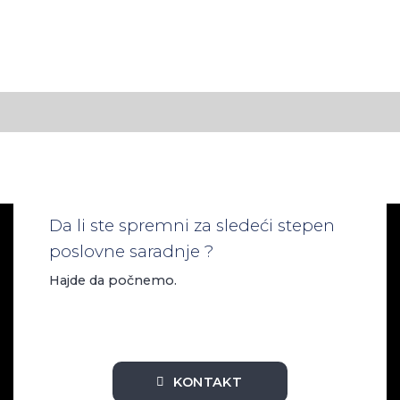
Da li ste spremni za sledeći stepen
poslovne saradnje ?
Hajde da počnemo.
KONTAKT