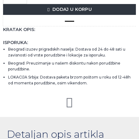
DODAJ U KORPU
KRATAK OPIS:
ISPORUKA:
Beograd izuzev prigradskih naselja: Dostava od 24 do 48 sati u
zavisnosti od vrste porudzbine i lokacije za isporuku.
Beograd: Preuzimanje u našem diskontu nakon porudžbine
porudžbine.
LOKACIJA Srbija: Dostava paketa brzom poštom u roku od 12-48h
od momenta porudžbine, osim vikendom.
Detaljan opis artikla