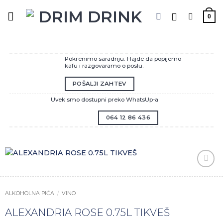
Preskoči
na
0
sadržaj
Pokrenimo saradnju. Hajde da popijemo
kafu i razgovaramo o poslu.
POŠALJI ZAHTEV
Uvek smo dostupni preko WhatsUp-a
064 12 86 436
Zaprati
ovaj
artikal
ALKOHOLNA PIĆA
/
VINO
ALEXANDRIA ROSE 0.75L TIKVEŠ