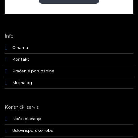
Info
O nama
Kontakt
Praćenje porudžbine
Moj nalog
Korisnički servis
Način plaćanja
Uslovi isporuke robe