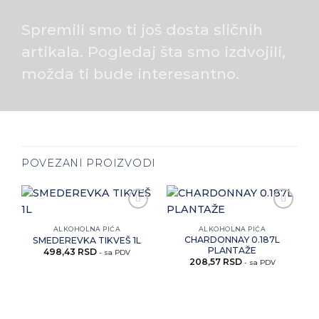
Spremili smo ti još dosta sličnih
artikala. Pogledaj šta smo izdvojili,
možda ti bude interesantno.
POVEZANI PROIZVODI
Zaprati
Zaprati
ovaj
ovaj
ALKOHOLNA PIĆA
ALKOHOLNA PIĆA
artikal
artikal
CHARDONNAY 0.187L
SMEDEREVKA TIKVEŠ 1L
PLANTAŽE
498,43
RSD
- sa PDV
208,57
RSD
- sa PDV