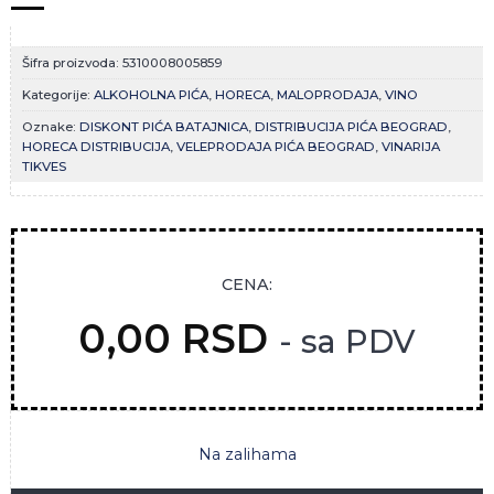
Šifra proizvoda:
5310008005859
Kategorije:
ALKOHOLNA PIĆA
,
HORECA
,
MALOPRODAJA
,
VINO
Oznake:
DISKONT PIĆA BATAJNICA
,
DISTRIBUCIJA PIĆA BEOGRAD
,
HORECA DISTRIBUCIJA
,
VELEPRODAJA PIĆA BEOGRAD
,
VINARIJA
TIKVES
CENA:
0,00
RSD
- sa PDV
Na zalihama