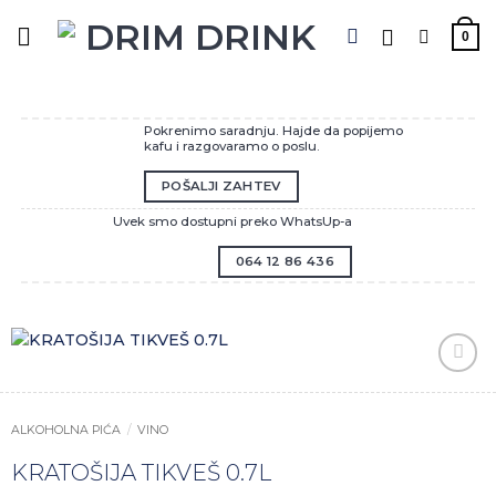
Preskoči
na
0
sadržaj
Pokrenimo saradnju. Hajde da popijemo
kafu i razgovaramo o poslu.
POŠALJI ZAHTEV
Uvek smo dostupni preko WhatsUp-a
064 12 86 436
Zaprati
ovaj
artikal
ALKOHOLNA PIĆA
/
VINO
KRATOŠIJA TIKVEŠ 0.7L