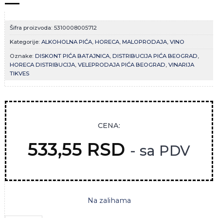
Šifra proizvoda:
5310008005712
Kategorije:
ALKOHOLNA PIĆA
,
HORECA
,
MALOPRODAJA
,
VINO
Oznake:
DISKONT PIĆA BATAJNICA
,
DISTRIBUCIJA PIĆA BEOGRAD
,
HORECA DISTRIBUCIJA
,
VELEPRODAJA PIĆA BEOGRAD
,
VINARIJA
TIKVES
CENA:
533,55
RSD
- sa PDV
Na zalihama