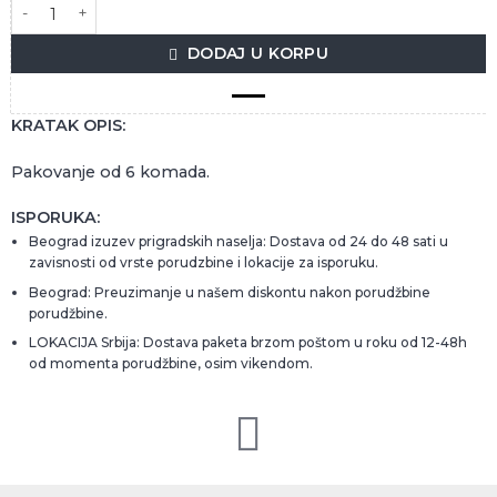
KRATOŠIJA TIKVEŠ 0.7L količina
DODAJ U KORPU
KRATAK OPIS:
Pakovanje od 6 komada.
ISPORUKA:
Beograd izuzev prigradskih naselja: Dostava od 24 do 48 sati u
zavisnosti od vrste porudzbine i lokacije za isporuku.
Beograd: Preuzimanje u našem diskontu nakon porudžbine
porudžbine.
LOKACIJA Srbija: Dostava paketa brzom poštom u roku od 12-48h
od momenta porudžbine, osim vikendom.