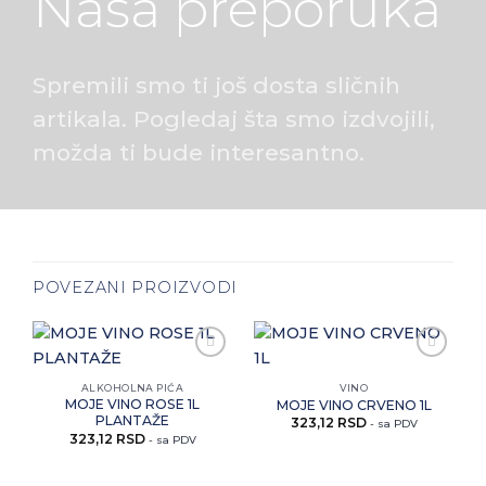
Naša preporuka
Spremili smo ti još dosta sličnih
artikala. Pogledaj šta smo izdvojili,
možda ti bude interesantno.
POVEZANI PROIZVODI
Zaprati
Zaprati
ovaj
ovaj
ALKOHOLNA PIĆA
VINO
artikal
artikal
MOJE VINO ROSE 1L
MOJE VINO CRVENO 1L
PLANTAŽE
323,12
RSD
- sa PDV
323,12
RSD
- sa PDV