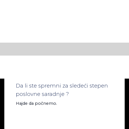
Da li ste spremni za sledeći stepen
poslovne saradnje ?
Hajde da počnemo.