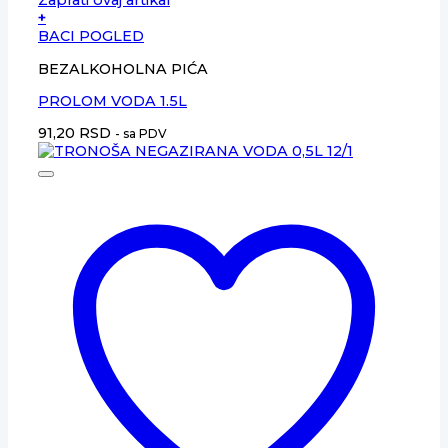
Zaprati ovaj artikal
+
BACI POGLED
BEZALKOHOLNA PIĆA
PROLOM VODA 1.5L
91,20
RSD
- sa PDV