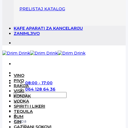
PRELISTAJ KATALOG
KAFE APARATI ZA KANCELARIJU
ZANIMLJIVO
VINO
PIVO
08:00 - 17:00
RAKIJA
064 128 64 36
VISKI
Pretraga
KONJAK
za:
VODKA
SPIRITI I LIKERI
TEQUILA
0
RUM
Korpa
GIN
GAZIRANI SOKOVI