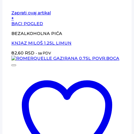
Zaprati ovaj artikal
+
BACI POGLED
BEZALKOHOLNA PIĆA
KNJAZ MILOŠ 1.25L LIMUN
82,60
RSD
- sa PDV