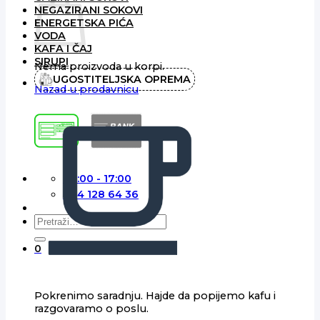
NEGAZIRANI SOKOVI
ENERGETSKA PIĆA
VODA
KAFA I ČAJ
SIRUPI
Nema proizvoda u korpi.
UGOSTITELJSKA OPREMA
Nazad u prodavnicu
08:00 - 17:00
064 128 64 36
Pretraga
za:
0
Pokrenimo saradnju. Hajde da popijemo kafu i
razgovaramo o poslu.