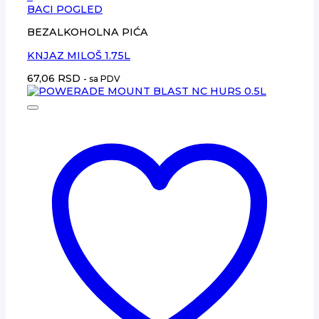
BACI POGLED
BEZALKOHOLNA PIĆA
KNJAZ MILOŠ 1.75L
67,06
RSD
- sa PDV