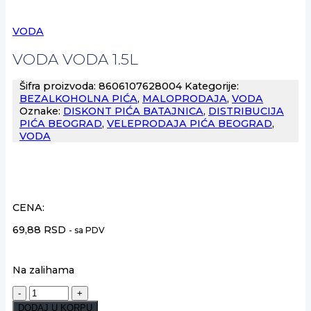
VODA
VODA VODA 1.5L
Šifra proizvoda:
8606107628004
Kategorije:
BEZALKOHOLNA PIĆA
,
MALOPRODAJA
,
VODA
Oznake:
DISKONT PIĆA BATAJNICA
,
DISTRIBUCIJA
PIĆA BEOGRAD
,
VELEPRODAJA PIĆA BEOGRAD
,
VODA
CENA:
69,88
RSD
- sa PDV
Na zalihama
VODA
VODA
DODAJ U KORPU