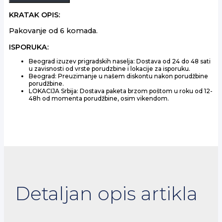
1.5L
količina
KRATAK OPIS:
Pakovanje od 6 komada.
ISPORUKA:
Beograd izuzev prigradskih naselja: Dostava od 24 do 48 sati
u zavisnosti od vrste porudzbine i lokacije za isporuku.
Beograd: Preuzimanje u našem diskontu nakon porudžbine
porudžbine.
LOKACIJA Srbija: Dostava paketa brzom poštom u roku od 12-
48h od momenta porudžbine, osim vikendom.
Detaljan opis artikla