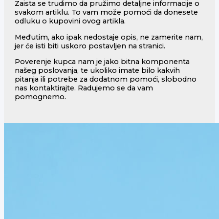
Zaista se trudimo da pružimo detaljne informacije o
svakom artiklu. To vam može pomoći da donesete
odluku o kupovini ovog artikla.
Međutim, ako ipak nedostaje opis, ne zamerite nam,
jer će isti biti uskoro postavljen na stranici.
Poverenje kupca nam je jako bitna komponenta
našeg poslovanja, te ukoliko imate bilo kakvih
pitanja ili potrebe za dodatnom pomoći, slobodno
nas kontaktirajte. Radujemo se da vam
pomognemo.