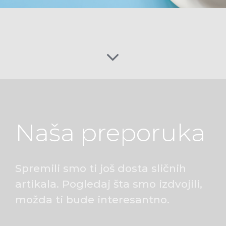
Naša preporuka
Spremili smo ti još dosta sličnih
artikala. Pogledaj šta smo izdvojili,
možda ti bude interesantno.