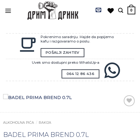
Preskoči
na
0
sadržaj
Pokrenimo saradnju. Hajde da popijemo
kafu i razgovaramo o poslu.
POŠALJI ZAHTEV
Uvek smo dostupni preko WhatsUp-a
064 12 86 436
Zaprati
ovaj
artikal
ALKOHOLNA PIĆA
/
RAKIJA
BADEL PRIMA BREND 0.7L