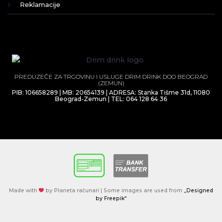
Reklamacije
PREDUZEĆE ZA TRGOVINU I USLUGE DRIM DRINK DOO BEOGRAD
(ZEMUN)
PIB: 106658289 | MB: 20654139 | ADRESA: Stanka Tišme 31d, 11080
Beograd-Zemun | TEL: 064 128 64 36
Made with
by Planeta računari | Some images are used from
„Designed
by Freepik“