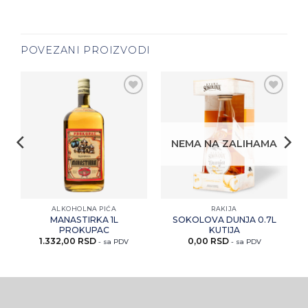
POVEZANI PROIZVODI
i
Zaprati
Zaprati
ovaj
ovaj
artikal
artikal
NEMA NA ZALIHAMA
ALKOHOLNA PIĆA
RAKIJA
MANASTIRKA 1L
SOKOLOVA DUNJA 0.7L
PROKUPAC
KUTIJA
1.332,00
RSD
0,00
RSD
- sa PDV
- sa PDV