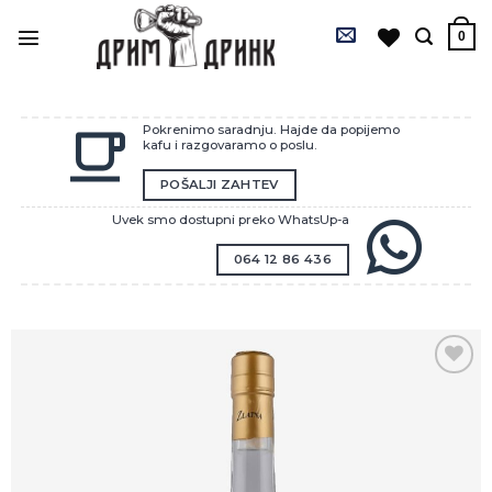
Preskoči
na
0
sadržaj
Pokrenimo saradnju. Hajde da popijemo
kafu i razgovaramo o poslu.
POŠALJI ZAHTEV
Uvek smo dostupni preko WhatsUp-a
064 12 86 436
Zaprati
ovaj
artikal