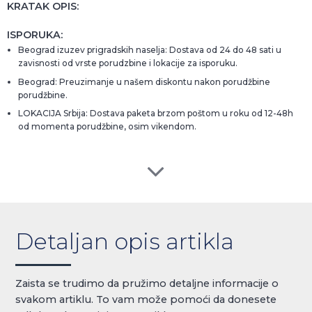
KRATAK OPIS:
ISPORUKA:
Beograd izuzev prigradskih naselja: Dostava od 24 do 48 sati u
zavisnosti od vrste porudzbine i lokacije za isporuku.
Beograd: Preuzimanje u našem diskontu nakon porudžbine
porudžbine.
LOKACIJA Srbija: Dostava paketa brzom poštom u roku od 12-48h
od momenta porudžbine, osim vikendom.
Detaljan opis artikla
Zaista se trudimo da pružimo detaljne informacije o
svakom artiklu. To vam može pomoći da donesete