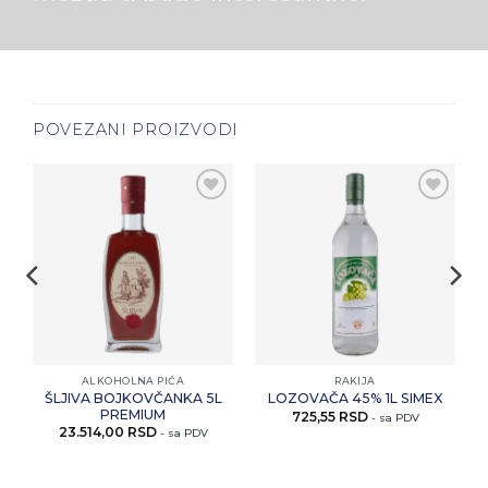
POVEZANI PROIZVODI
i
Zaprati
Zaprati
ovaj
ovaj
artikal
artikal
ALKOHOLNA PIĆA
RAKIJA
ŠLJIVA BOJKOVČANKA 5L
LOZOVAČA 45% 1L SIMEX
PREMIUM
725,55
RSD
- sa PDV
23.514,00
RSD
- sa PDV