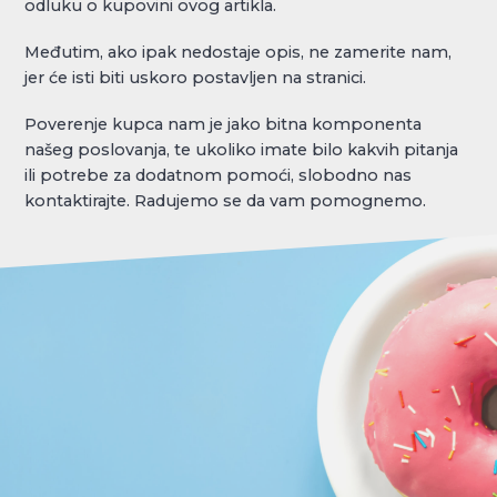
odluku o kupovini ovog artikla.
Međutim, ako ipak nedostaje opis, ne zamerite nam,
jer će isti biti uskoro postavljen na stranici.
Poverenje kupca nam je jako bitna komponenta
našeg poslovanja, te ukoliko imate bilo kakvih pitanja
ili potrebe za dodatnom pomoći, slobodno nas
kontaktirajte. Radujemo se da vam pomognemo.