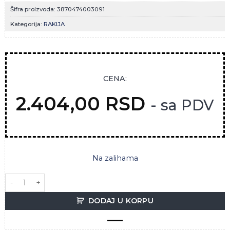
Šifra proizvoda:
3870474003091
Kategorija:
RAKIJA
CENA:
2.404,00
RSD
- sa PDV
Na zalihama
ZLATNA DUNJA 0.7L MB IMPEX količina
DODAJ U KORPU