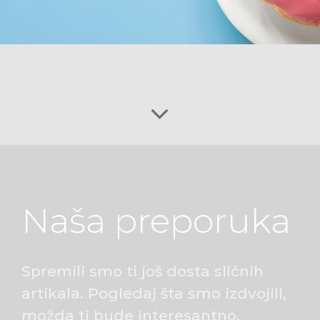
Naša preporuka
Spremili smo ti još dosta sličnih
artikala. Pogledaj šta smo izdvojili,
možda ti bude interesantno.