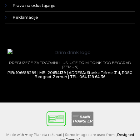
Pravo na odustajanje
Reklamacije
PREDUZEĆE ZA TRGOVINU I USLUGE DRIM DRINK DOO BEOGRAD
(ZEMUN)
PIB: 106658289 | MB: 20654139 | ADRESA: Stanka Tišme 31d, 11080
Beograd-Zemun | TEL: 064 128 64 36
Made with ❤ by Planeta računari | Some images are used from
„Designed
by Freepik“