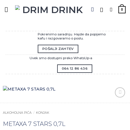
Preskoči
na
0
sadržaj
Pokrenimo saradnju. Hajde da popijemo
kafu i razgovaramo o poslu.
POŠALJI ZAHTEV
Uvek smo dostupni preko WhatsUp-a
064 12 86 436
Zaprati
ovaj
artikal
ALKOHOLNA PIĆA
/
KONJAK
METAXA 7 STARS 0,7L