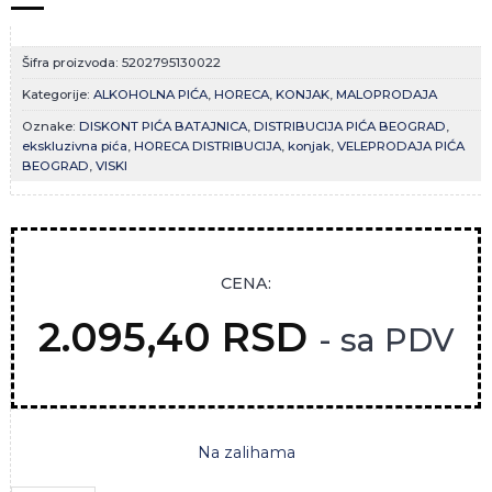
Šifra proizvoda:
5202795130022
Kategorije:
ALKOHOLNA PIĆA
,
HORECA
,
KONJAK
,
MALOPRODAJA
Oznake:
DISKONT PIĆA BATAJNICA
,
DISTRIBUCIJA PIĆA BEOGRAD
,
ekskluzivna pića
,
HORECA DISTRIBUCIJA
,
konjak
,
VELEPRODAJA PIĆA
BEOGRAD
,
VISKI
CENA:
2.095,40
RSD
- sa PDV
Na zalihama