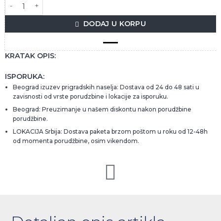
METAXA 7 STARS 0,7L količina
DODAJ U KORPU
KRATAK OPIS:
ISPORUKA:
Beograd izuzev prigradskih naselja: Dostava od 24 do 48 sati u
zavisnosti od vrste porudzbine i lokacije za isporuku.
Beograd: Preuzimanje u našem diskontu nakon porudžbine
porudžbine.
LOKACIJA Srbija: Dostava paketa brzom poštom u roku od 12-48h
od momenta porudžbine, osim vikendom.