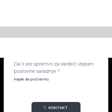
Da li ste spremni za sledeći stepen
poslovne saradnje ?
Hajde da počnemo.
KONTAKT