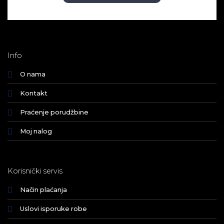
Info
O nama
Kontakt
Praćenje porudžbine
Moj nalog
Korisnički servis
Način plaćanja
Uslovi isporuke robe