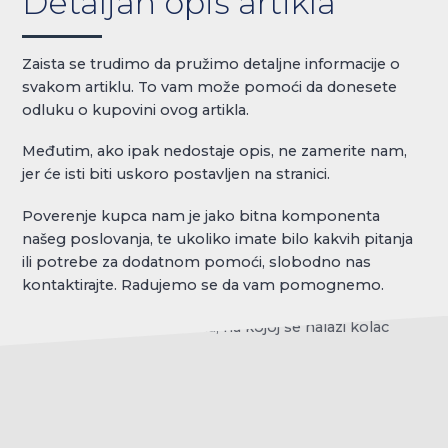
Detaljan opis artikla
Zaista se trudimo da pružimo detaljne informacije o
svakom artiklu. To vam može pomoći da donesete
odluku o kupovini ovog artikla.
Međutim, ako ipak nedostaje opis, ne zamerite nam,
jer će isti biti uskoro postavljen na stranici.
Poverenje kupca nam je jako bitna komponenta
našeg poslovanja, te ukoliko imate bilo kakvih pitanja
ili potrebe za dodatnom pomoći, slobodno nas
kontaktirajte. Radujemo se da vam pomognemo.