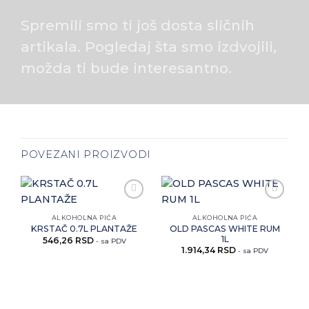
Spremili smo ti još dosta sličnih
artikala. Pogledaj šta smo izdvojili,
možda ti bude interesantno.
POVEZANI PROIZVODI
Zaprati
Zaprati
ovaj
ovaj
ALKOHOLNA PIĆA
ALKOHOLNA PIĆA
artikal
artikal
OLD PASCAS WHITE RUM
KRSTAČ 0.7L PLANTAŽE
1L
546,26
RSD
- sa PDV
1.914,34
RSD
- sa PDV