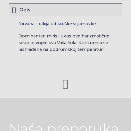
Opis
Nirvana – rakija od kruške viljamovke
Dominantan miris i ukus ove harizmatične
rakije osvojiće sva Vaša čula. Konzumira se
rashlađena na podrumskoj temperaturi.
Naša preporuka