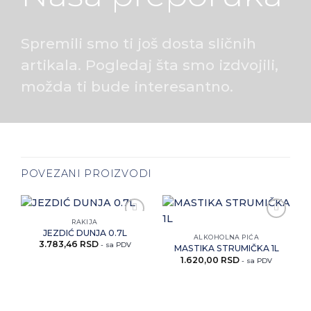
Spremili smo ti još dosta sličnih
artikala. Pogledaj šta smo izdvojili,
možda ti bude interesantno.
POVEZANI PROIZVODI
RAKIJA
Zaprati
Zaprati
JEZDIĆ DUNJA 0.7L
ovaj
ovaj
ALKOHOLNA PIĆA
3.783,46
RSD
artikal
artikal
- sa PDV
MASTIKA STRUMIČKA 1L
1.620,00
RSD
- sa PDV