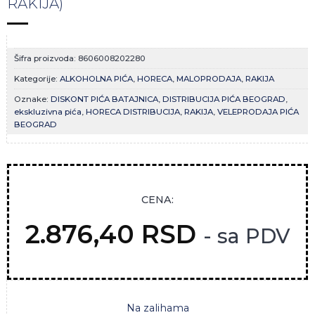
RAKIJA)
Šifra proizvoda:
8606008202280
Kategorije:
ALKOHOLNA PIĆA
,
HORECA
,
MALOPRODAJA
,
RAKIJA
Oznake:
DISKONT PIĆA BATAJNICA
,
DISTRIBUCIJA PIĆA BEOGRAD
,
ekskluzivna pića
,
HORECA DISTRIBUCIJA
,
RAKIJA
,
VELEPRODAJA PIĆA
BEOGRAD
CENA:
2.876,40
RSD
- sa PDV
Na zalihama