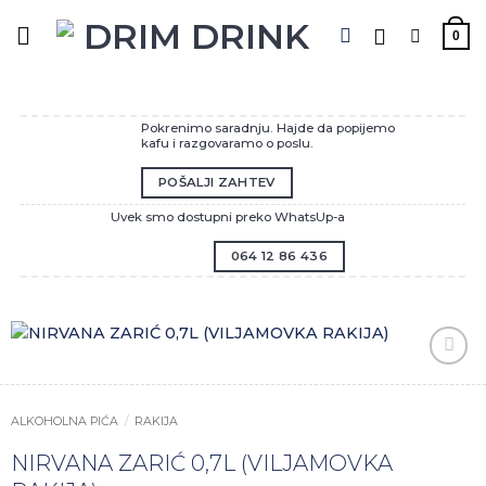
Preskoči
na
0
sadržaj
Pokrenimo saradnju. Hajde da popijemo
kafu i razgovaramo o poslu.
POŠALJI ZAHTEV
Uvek smo dostupni preko WhatsUp-a
064 12 86 436
Zaprati
ovaj
artikal
ALKOHOLNA PIĆA
/
RAKIJA
NIRVANA ZARIĆ 0,7L (VILJAMOVKA