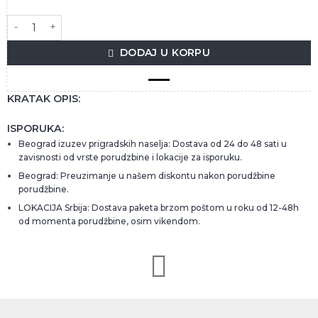
NIRVANA ZARIĆ 0,7L (VILJAMOVKA RAKIJA) količina
DODAJ U KORPU
KRATAK OPIS:
ISPORUKA:
Beograd izuzev prigradskih naselja: Dostava od 24 do 48 sati u
zavisnosti od vrste porudzbine i lokacije za isporuku.
Beograd: Preuzimanje u našem diskontu nakon porudžbine
porudžbine.
LOKACIJA Srbija: Dostava paketa brzom poštom u roku od 12-48h
od momenta porudžbine, osim vikendom.