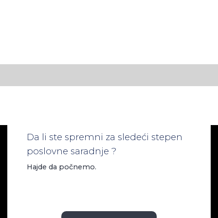
Da li ste spremni za sledeći stepen
poslovne saradnje ?
Hajde da počnemo.