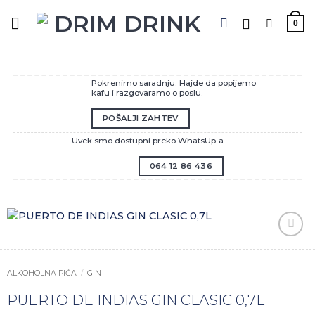
Preskoči
na
0
sadržaj
Pokrenimo saradnju. Hajde da popijemo
kafu i razgovaramo o poslu.
POŠALJI ZAHTEV
Uvek smo dostupni preko WhatsUp-a
064 12 86 436
Zaprati
ovaj
artikal
ALKOHOLNA PIĆA
/
GIN
PUERTO DE INDIAS GIN CLASIC 0,7L