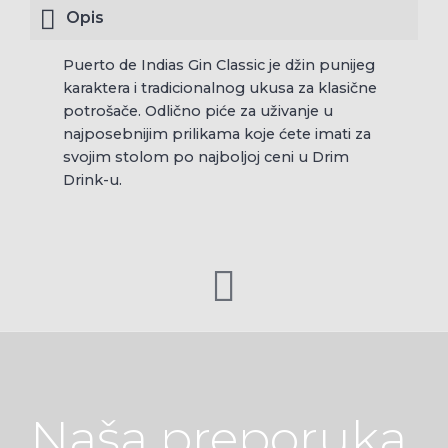
Opis
Puerto de Indias Gin Classic je džin punijeg
karaktera i tradicionalnog ukusa za klasične
potrošače. Odlično piće za uživanje u
najposebnijim prilikama koje ćete imati za
svojim stolom po najboljoj ceni u Drim
Drink-u.
Naša preporuka