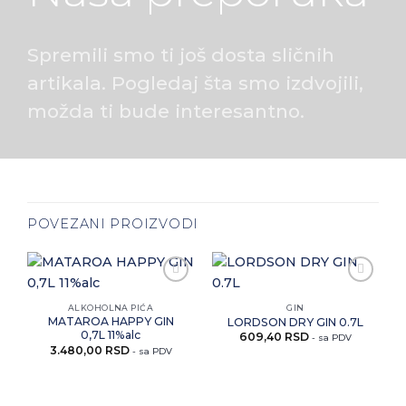
Spremili smo ti još dosta sličnih
artikala. Pogledaj šta smo izdvojili,
možda ti bude interesantno.
POVEZANI PROIZVODI
Zaprati
Zaprati
ovaj
ovaj
ALKOHOLNA PIĆA
GIN
artikal
artikal
MATAROA HAPPY GIN
LORDSON DRY GIN 0.7L
0,7L 11%alc
609,40
RSD
- sa PDV
3.480,00
RSD
- sa PDV