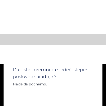
Da li ste spremni za sledeći stepen
poslovne saradnje ?
Hajde da počnemo.