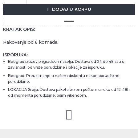
DODAJ U KORPU
KRATAK OPIS:
Pakovanje od 6 komada.
ISPORUKA:
Beograd izuzev prigradskih naselja: Dostava od 24 do 48 sati u
zavisnosti od vrste porudzbine i lokacije za isporuku.
Beograd: Preuzimanje u našem diskontu nakon porudžbine
porudžbine.
LOKACIJA Srbija: Dostava paketa brzom poštom u roku od 12-48h
od momenta porudžbine, osim vikendom.