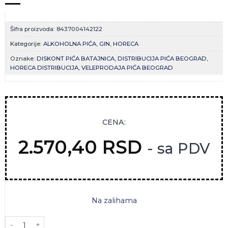
Šifra proizvoda:
8437004142122
Kategorije:
ALKOHOLNA PIĆA
,
GIN
,
HORECA
Oznake:
DISKONT PIĆA BATAJNICA
,
DISTRIBUCIJA PIĆA BEOGRAD
,
HORECA DISTRIBUCIJA
,
VELEPRODAJA PIĆA BEOGRAD
CENA:
2.570,40
RSD
- sa PDV
Na zalihama
PUERTO DE INDIAS GIN CLASIC 0,7L količina