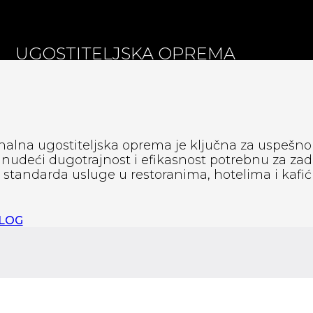
UGOSTITELJSKA OPREMA
nalna ugostiteljska oprema je ključna za uspešno
, nudeći dugotrajnost i efikasnost potrebnu za zad
standarda usluge u restoranima, hotelima i kafić
ALOG