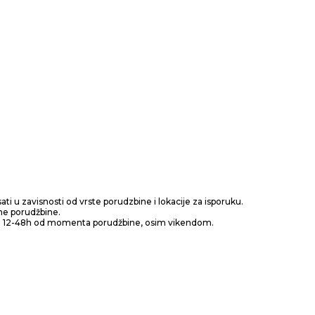
ti u zavisnosti od vrste porudzbine i lokacije za isporuku.
ne porudžbine.
od 12-48h od momenta porudžbine, osim vikendom.