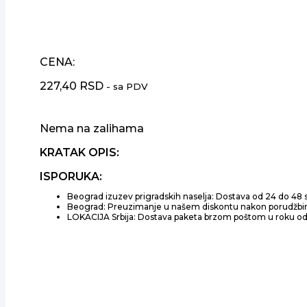
CENA:
227,40
RSD
- sa PDV
Nema na zalihama
KRATAK OPIS:
ISPORUKA:
Beograd izuzev prigradskih naselja: Dostava od 24 do 48 sa
Beograd: Preuzimanje u našem diskontu nakon porudžbi
LOKACIJA Srbija: Dostava paketa brzom poštom u roku 