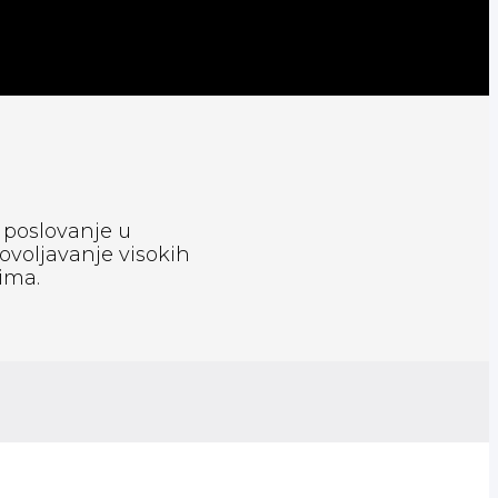
 poslovanje u
ovoljavanje visokih
ima.