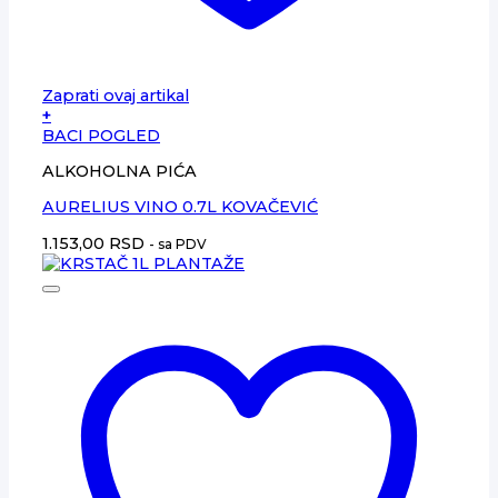
Zaprati ovaj artikal
+
BACI POGLED
ALKOHOLNA PIĆA
AURELIUS VINO 0.7L KOVAČEVIĆ
1.153,00
RSD
- sa PDV