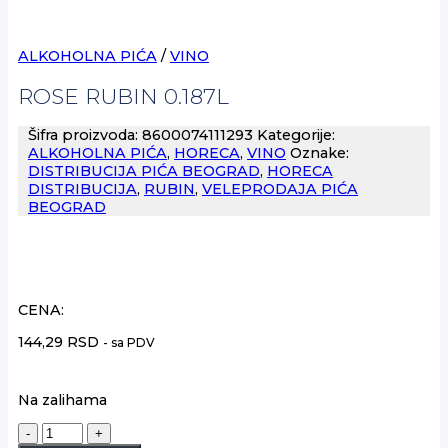
ALKOHOLNA PIĆA
/
VINO
ROSE RUBIN 0.187L
Šifra proizvoda:
8600074111293
Kategorije:
ALKOHOLNA PIĆA
,
HORECA
,
VINO
Oznake:
DISTRIBUCIJA PIĆA BEOGRAD
,
HORECA
DISTRIBUCIJA
,
RUBIN
,
VELEPRODAJA PIĆA
BEOGRAD
CENA:
144,29
RSD
- sa PDV
Na zalihama
ROSE