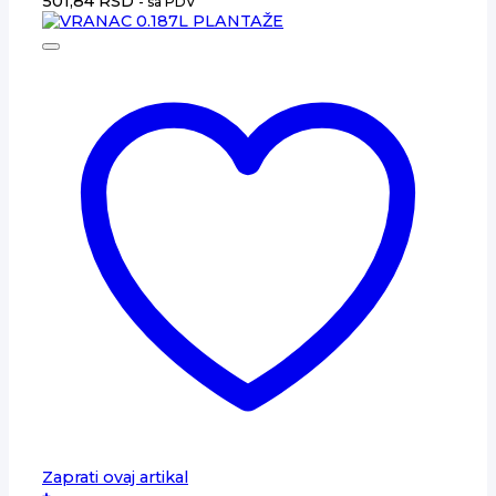
501,84
RSD
- sa PDV
Zaprati ovaj artikal