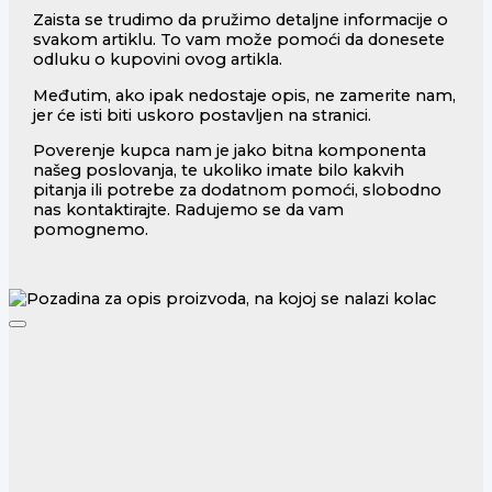
Zaista se trudimo da pružimo detaljne informacije o
svakom artiklu. To vam može pomoći da donesete
odluku o kupovini ovog artikla.
Međutim, ako ipak nedostaje opis, ne zamerite nam,
jer će isti biti uskoro postavljen na stranici.
Poverenje kupca nam je jako bitna komponenta
našeg poslovanja, te ukoliko imate bilo kakvih
pitanja ili potrebe za dodatnom pomoći, slobodno
nas kontaktirajte. Radujemo se da vam
pomognemo.