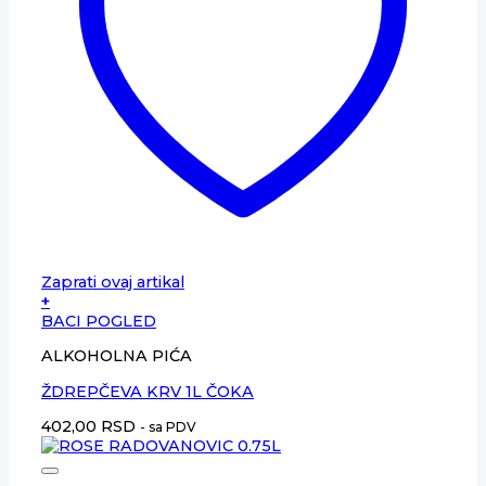
Zaprati ovaj artikal
+
BACI POGLED
ALKOHOLNA PIĆA
ŽDREPČEVA KRV 1L ČOKA
402,00
RSD
- sa PDV