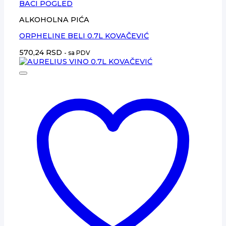
BACI POGLED
ALKOHOLNA PIĆA
ORPHELINE BELI 0.7L KOVAČEVIĆ
570,24
RSD
- sa PDV