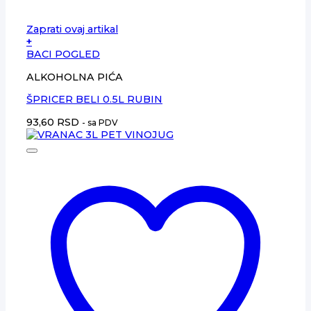
Zaprati ovaj artikal
+
BACI POGLED
ALKOHOLNA PIĆA
ŠPRICER BELI 0.5L RUBIN
93,60
RSD
- sa PDV