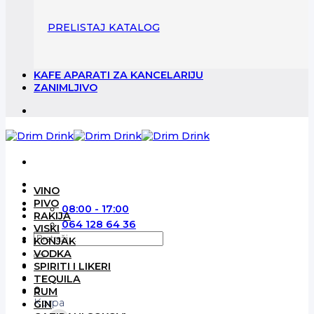
PRELISTAJ KATALOG
KAFE APARATI ZA KANCELARIJU
ZANIMLJIVO
VINO
PIVO
08:00 - 17:00
RAKIJA
064 128 64 36
VISKI
Pretraga
KONJAK
za:
VODKA
SPIRITI I LIKERI
TEQUILA
0
RUM
Korpa
GIN