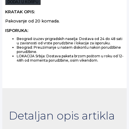
RUBIN
DODAJ U KORPU
0.187L
količina
KRATAK OPIS:
Pakovanje od 20 komada.
ISPORUKA:
Beograd izuzev prigradskih naselja: Dostava od 24 do 48 sati
u zavisnosti od vrste porudzbine i lokacije za isporuku.
Beograd: Preuzimanje u našem diskontu nakon porudžbine
porudžbine.
LOKACIJA Srbija: Dostava paketa brzom poštom u roku od 12-
48h od momenta porudžbine, osim vikendom.
Detaljan opis artikla