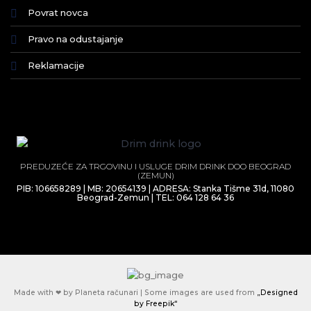
Povrat novca
Pravo na odustajanje
Reklamacije
PREDUZEĆE ZA TRGOVINU I USLUGE DRIM DRINK DOO BEOGRAD
(ZEMUN)
PIB: 106658289 | MB: 20654139 | ADRESA: Stanka Tišme 31d, 11080
Beograd-Zemun | TEL: 064 128 64 36
Made with ❤ by Planeta računari | Some images are used from
„Designed
by Freepik“