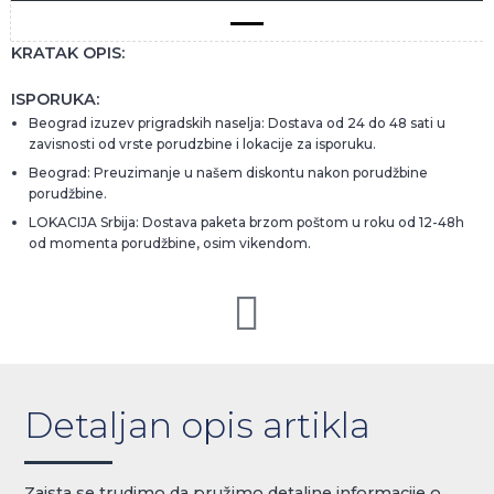
KRATAK OPIS:
ISPORUKA:
Beograd izuzev prigradskih naselja: Dostava od 24 do 48 sati u
zavisnosti od vrste porudzbine i lokacije za isporuku.
Beograd: Preuzimanje u našem diskontu nakon porudžbine
porudžbine.
LOKACIJA Srbija: Dostava paketa brzom poštom u roku od 12-48h
od momenta porudžbine, osim vikendom.
Detaljan opis artikla
Zaista se trudimo da pružimo detaljne informacije o