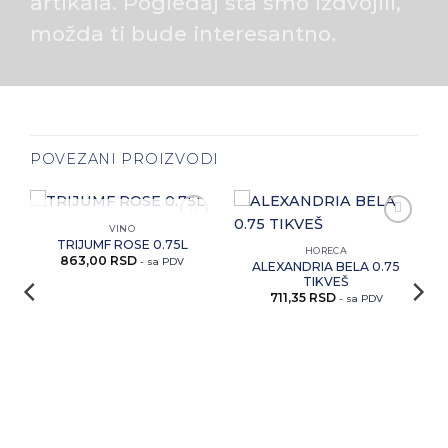
artikala. Pogledaj šta smo izdvojili,
možda ti bude interesantno.
POVEZANI PROIZVODI
NEMA NA ZALIHAMA
VINO
i
Zaprati
Zaprati
TRIJUMF ROSE 0.75L
ovaj
ovaj
HORECA
863,00
RSD
artikal
artikal
- sa PDV
ALEXANDRIA BELA 0.75
TIKVEŠ
711,35
RSD
- sa PDV