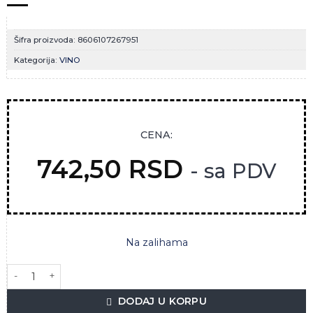
Šifra proizvoda:
8606107267951
Kategorija:
VINO
CENA:
742,50
RSD
- sa PDV
Na zalihama
TRI CRVENE KOZE 0.75L ERDEVIK količina
DODAJ U KORPU