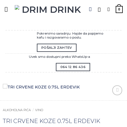
Preskoči
na
0
sadržaj
Pokrenimo saradnju. Hajde da popijemo
kafu i razgovaramo o poslu.
POŠALJI ZAHTEV
Uvek smo dostupni preko WhatsUp-a
064 12 86 436
Zaprati
ovaj
artikal
ALKOHOLNA PIĆA
/
VINO
TRI CRVENE KOZE 0.75L ERDEVIK