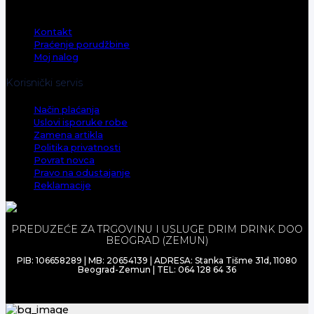
O nama
Kontakt
Praćenje porudžbine
Moj nalog
Korisnički servis
Način plaćanja
Uslovi isporuke robe
Zamena artikla
Politika privatnosti
Povrat novca
Pravo na odustajanje
Reklamacije
PREDUZEĆE ZA TRGOVINU I USLUGE DRIM DRINK DOO
BEOGRAD (ZEMUN)
PIB: 106658289 | MB: 20654139 | ADRESA: Stanka Tišme 31d, 11080
Beograd-Zemun | TEL: 064 128 64 36