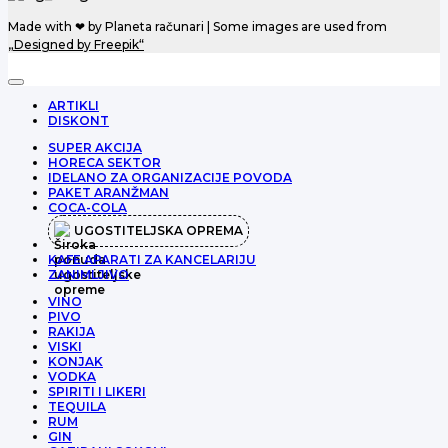
Made with ❤ by Planeta računari | Some images are used from
„Designed by Freepik“
ARTIKLI
DISKONT
SUPER AKCIJA
HORECA SEKTOR
IDELANO ZA ORGANIZACIJE POVODA
PAKET ARANŽMAN
COCA-COLA
UGOSTITELJSKA OPREMA
KAFE APARATI ZA KANCELARIJU
ZANIMLJIVO
VINO
PIVO
RAKIJA
VISKI
KONJAK
VODKA
SPIRITI I LIKERI
TEQUILA
RUM
GIN