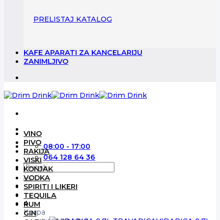
PRELISTAJ KATALOG
KAFE APARATI ZA KANCELARIJU
ZANIMLJIVO
VINO
PIVO
08:00 - 17:00
RAKIJA
064 128 64 36
VISKI
Pretraga
KONJAK
za:
VODKA
SPIRITI I LIKERI
TEQUILA
4
RUM
Korpa
GIN