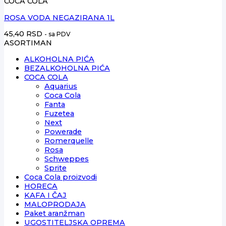
COCA COLA
ROSA VODA NEGAZIRANA 1L
45,40
RSD
- sa PDV
ASORTIMAN
ALKOHOLNA PIĆA
BEZALKOHOLNA PIĆA
COCA COLA
Aquarius
Coca Cola
Fanta
Fuzetea
Next
Powerade
Romerquelle
Rosa
Schweppes
Sprite
Coca Cola proizvodi
HORECA
KAFA I ČAJ
MALOPRODAJA
Paket aranžman
UGOSTITELJSKA OPREMA