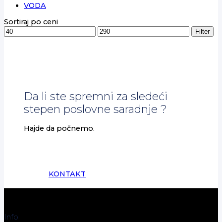
VODA
Sortiraj po ceni
Minimalna
Maksimalna
Filter
cena
cena
Da li ste spremni za sledeći
stepen poslovne saradnje ?
Hajde da počnemo.
KONTAKT
Info