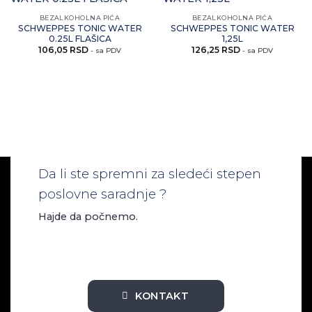
Zaprati
Zaprati
ovaj
ovaj
BEZALKOHOLNA PIĆA
BEZALKOHOLNA PIĆA
artikal
artikal
SCHWEPPES TONIC WATER
SCHWEPPES TONIC WATER
0.25L FLAŠICA
1,25L
106,05
RSD
126,25
RSD
- sa PDV
- sa PDV
Da li ste spremni za sledeći stepen
poslovne saradnje ?
Hajde da počnemo.
KONTAKT