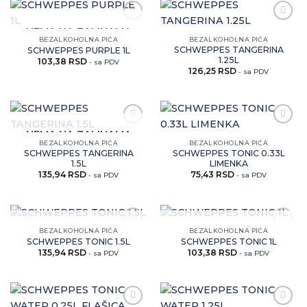
Zaprati
Zaprati
NEMA NA ZALIHAMA
ovaj
ovaj
BEZALKOHOLNA PIĆA
BEZALKOHOLNA PIĆA
artikal
artikal
SCHWEPPES TANGERINA
SCHWEPPES PURPLE 1L
1.25L
103,38
RSD
- sa PDV
126,25
RSD
- sa PDV
Zaprati
Zaprati
NEMA NA ZALIHAMA
ovaj
ovaj
BEZALKOHOLNA PIĆA
BEZALKOHOLNA PIĆA
artikal
artikal
SCHWEPPES TANGERINA
SCHWEPPES TONIC 0.33L
1.5L
LIMENKA
135,94
RSD
75,43
RSD
- sa PDV
- sa PDV
NEMA NA ZALIHAMA
NEMA NA ZALIHAMA
BEZALKOHOLNA PIĆA
BEZALKOHOLNA PIĆA
Zaprati
Zaprati
SCHWEPPES TONIC 1.5L
SCHWEPPES TONIC 1L
ovaj
ovaj
135,94
RSD
103,38
RSD
artikal
artikal
- sa PDV
- sa PDV