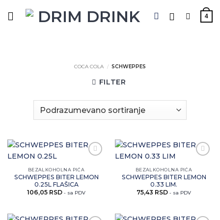
Preskoči
na
4
sadržaj
COCA COLA
/
SCHWEPPES
FILTER
Zaprati
Zaprati
ovaj
ovaj
BEZALKOHOLNA PIĆA
BEZALKOHOLNA PIĆA
artikal
artikal
SCHWEPPES BITER LEMON
SCHWEPPES BITER LEMON
0.25L FLAŠICA
0.33 LIM.
106,05
RSD
75,43
RSD
- sa PDV
- sa PDV