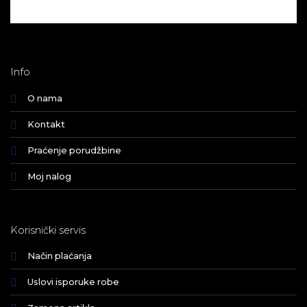
Info
O nama
Kontakt
Praćenje porudžbine
Moj nalog
Korisnički servis
Način plaćanja
Uslovi isporuke robe