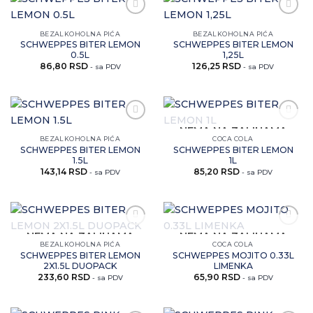
Zaprati
Zaprati
ovaj
ovaj
BEZALKOHOLNA PIĆA
BEZALKOHOLNA PIĆA
artikal
artikal
SCHWEPPES BITER LEMON
SCHWEPPES BITER LEMON
0.5L
1,25L
86,80
RSD
126,25
RSD
- sa PDV
- sa PDV
Zaprati
Zaprati
NEMA NA ZALIHAMA
ovaj
ovaj
BEZALKOHOLNA PIĆA
COCA COLA
artikal
artikal
SCHWEPPES BITER LEMON
SCHWEPPES BITER LEMON
1.5L
1L
143,14
RSD
85,20
RSD
- sa PDV
- sa PDV
Zaprati
Zaprati
NEMA NA ZALIHAMA
NEMA NA ZALIHAMA
ovaj
ovaj
BEZALKOHOLNA PIĆA
COCA COLA
artikal
artikal
SCHWEPPES BITER LEMON
SCHWEPPES MOJITO 0.33L
2X1.5L DUOPACK
LIMENKA
233,60
RSD
65,90
RSD
- sa PDV
- sa PDV