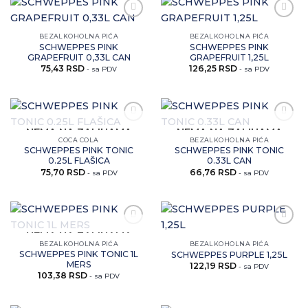
Zaprati
Zaprati
ovaj
ovaj
BEZALKOHOLNA PIĆA
BEZALKOHOLNA PIĆA
artikal
artikal
SCHWEPPES PINK
SCHWEPPES PINK
GRAPEFRUIT 0,33L CAN
GRAPEFRUIT 1,25L
75,43
RSD
126,25
RSD
- sa PDV
- sa PDV
Zaprati
Zaprati
NEMA NA ZALIHAMA
NEMA NA ZALIHAMA
ovaj
ovaj
COCA COLA
BEZALKOHOLNA PIĆA
artikal
artikal
SCHWEPPES PINK TONIC
SCHWEPPES PINK TONIC
0.25L FLAŠICA
0.33L CAN
75,70
RSD
66,76
RSD
- sa PDV
- sa PDV
Zaprati
Zaprati
NEMA NA ZALIHAMA
ovaj
ovaj
BEZALKOHOLNA PIĆA
BEZALKOHOLNA PIĆA
artikal
artikal
SCHWEPPES PINK TONIC 1L
SCHWEPPES PURPLE 1,25L
MERS
122,19
RSD
- sa PDV
103,38
RSD
- sa PDV