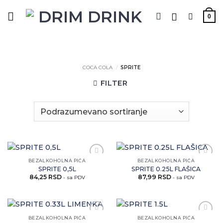
Preskoči
na
0
sadržaj
COCA COLA
/
SPRITE
FILTER
BEZALKOHOLNA PIĆA
BEZALKOHOLNA PIĆA
Zaprati
Zaprati
SPRITE 0,5L
SPRITE 0.25L FLAŠICA
ovaj
ovaj
84,25
RSD
87,99
RSD
artikal
artikal
- sa PDV
- sa PDV
BEZALKOHOLNA PIĆA
BEZALKOHOLNA PIĆA
Zaprati
Zaprati