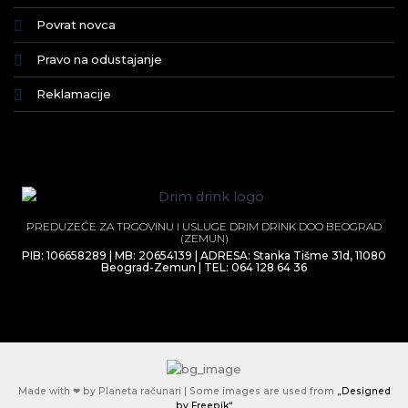
Povrat novca
Pravo na odustajanje
Reklamacije
PREDUZEĆE ZA TRGOVINU I USLUGE DRIM DRINK DOO BEOGRAD
(ZEMUN)
PIB: 106658289 | MB: 20654139 | ADRESA: Stanka Tišme 31d, 11080
Beograd-Zemun | TEL: 064 128 64 36
Made with ❤ by Planeta računari | Some images are used from
„Designed
by Freepik“