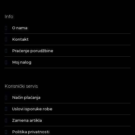
Info
O nama
Kontakt
Praćenje porudžbine
Moj nalog
Korisnički servis
Način plaćanja
Uslovi isporuke robe
Zamena artikla
Politika privatnosti