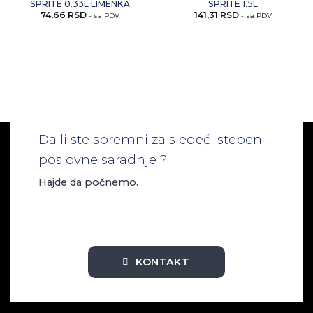
SPRITE 0.33L LIMENKA
SPRITE 1.5L
ovaj
ovaj
74,66
RSD
141,31
RSD
artikal
artikal
- sa PDV
- sa PDV
Da li ste spremni za sledeći stepen
poslovne saradnje ?
Hajde da počnemo.
KONTAKT