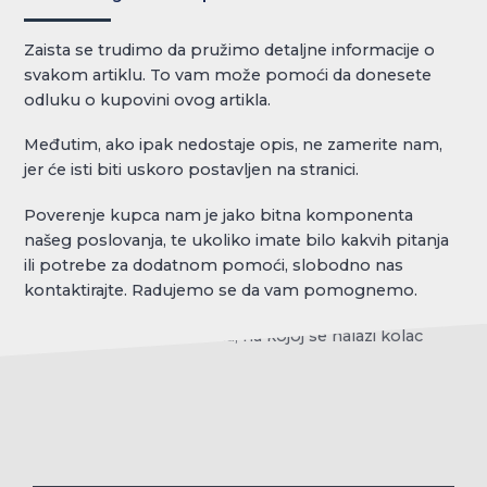
Zaista se trudimo da pružimo detaljne informacije o
svakom artiklu. To vam može pomoći da donesete
odluku o kupovini ovog artikla.
Međutim, ako ipak nedostaje opis, ne zamerite nam,
jer će isti biti uskoro postavljen na stranici.
Poverenje kupca nam je jako bitna komponenta
našeg poslovanja, te ukoliko imate bilo kakvih pitanja
ili potrebe za dodatnom pomoći, slobodno nas
kontaktirajte. Radujemo se da vam pomognemo.