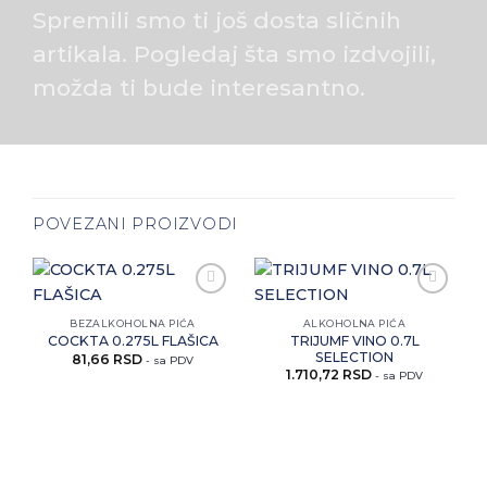
Spremili smo ti još dosta sličnih
artikala. Pogledaj šta smo izdvojili,
možda ti bude interesantno.
POVEZANI PROIZVODI
Zaprati
Zaprati
ovaj
ovaj
BEZALKOHOLNA PIĆA
ALKOHOLNA PIĆA
artikal
artikal
TRIJUMF VINO 0.7L
COCKTA 0.275L FLAŠICA
SELECTION
81,66
RSD
- sa PDV
1.710,72
RSD
- sa PDV