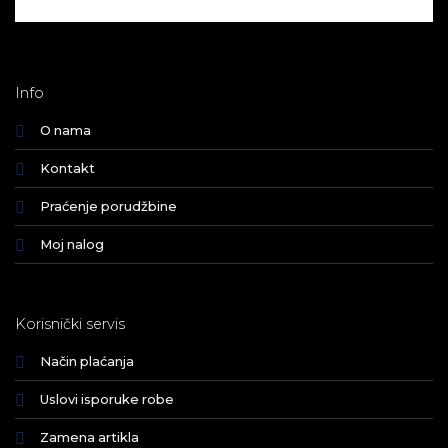
Info
O nama
Kontakt
Praćenje porudžbine
Moj nalog
Korisnički servis
Način plaćanja
Uslovi isporuke robe
Zamena artikla