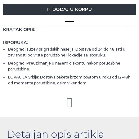
DODAJ U KORPU
KRATAK OPIS:
ISPORUKA:
Beograd izuzev prigradskih naselja: Dostava od 24 do 48 sati u
zavisnosti od vrste porudzbine i lokacije za isporuku.
Beograd: Preuzimanje u našem diskontu nakon porudžbine
porudžbine.
LOKACIJA Srbija: Dostava paketa brzom poštom u roku od 12-48h
od momenta porudžbine, osim vikendom.
Detaljan opis artikla