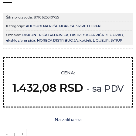
Šifra proizvoda:
8710625510755
Kategorije:
ALKOHOLNA PIĆA
,
HORECA
,
SPIRITI I LIKERI
Oznake:
DISKONT PIĆA BATAJNICA
,
DISTRIBUCIJA PIĆA BEOGRAD
,
ekskluzivna pića
,
HORECA DISTRIBUCIJA
,
kokteli
,
LIQUEUR
,
SYRUP
CENA:
1.432,08
RSD
- sa PDV
Na zalihama
DE KUYPER CREME DE CASIS 0,7L količina