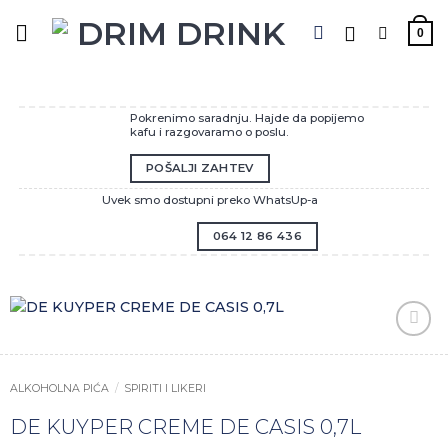
Preskoči
na
0
sadržaj
Pokrenimo saradnju. Hajde da popijemo
kafu i razgovaramo o poslu.
POŠALJI ZAHTEV
Uvek smo dostupni preko WhatsUp-a
064 12 86 436
Zaprati
ovaj
artikal
ALKOHOLNA PIĆA
/
SPIRITI I LIKERI
DE KUYPER CREME DE CASIS 0,7L