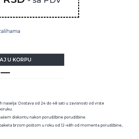
zalihama
L količina
AJ U KORPU
 naselja: Dostava od 24 do 48 sati u zavisnosti od vrste
poruku.
našem diskontu nakon porudžbine porudžbine.
 paketa brzom poštom u roku od 12-48h od momenta porudžbine,