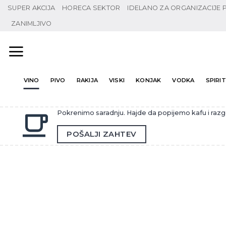
Preskoči
SUPER AKCIJA
HORECA SEKTOR
IDELANO ZA ORGANIZACIJE
na
ZANIMLJIVO
sadržaj
VINO
PIVO
RAKIJA
VISKI
KONJAK
VODKA
SPIRITI
Pokrenimo saradnju. Hajde da popijemo kafu i raz
POŠALJI ZAHTEV