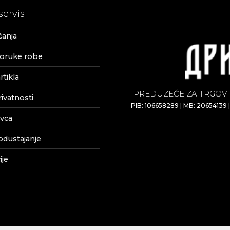
servis
ćanja
poruke robe
tikla
PREDUZEĆE ZA TRGOVI
rivatnosti
PIB: 106658289 | MB: 20654139 
vca
odustajanje
je