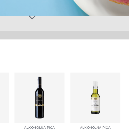
ati
Zaprati
Zaprati
aj
ovaj
ovaj
kal
artikal
artikal
+
+
ALKOHOLNA PIĆA
ALKOHOLNA PIĆA