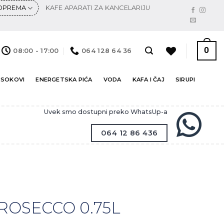
 OPREMA
KAFE APARATI ZA KANCELARIJU
0
08:00 - 17:00
064 128 64 36
 SOKOVI
ENERGETSKA PIĆA
VODA
KAFA I ČAJ
SIRUPI
Uvek smo dostupni preko WhatsUp-a
064 12 86 436
ROSECCO 0.75L