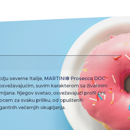
žju severne Italije,
MARTINI® Prosecco DOC
 osvežavajućim, suvim karakterom sa živahnim
ijana. Njegov svetao, osvežavajući profil čini
ocem za svaku priliku, od opuštenih
ntnih večernjih okupljanja.