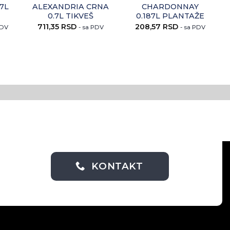
.7L
ALEXANDRIA CRNA
CHARDONNAY
0.7L TIKVEŠ
0.187L PLANTAŽE
711,35
RSD
208,57
RSD
PDV
- sa PDV
- sa PDV
KONTAKT