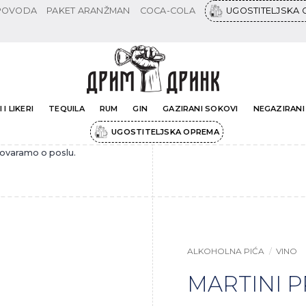
 POVODA
PAKET ARANŽMAN
COCA-COLA
UGOSTITELJSKA
 I LIKERI
TEQUILA
RUM
GIN
GAZIRANI SOKOVI
NEGAZIRANI
UGOSTITELJSKA OPREMA
govaramo o poslu.
ALKOHOLNA PIĆA
/
VINO
MARTINI P