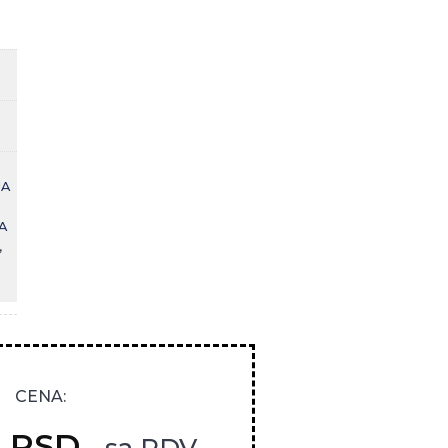
JA
A
,
CENA:
9
RSD
- sa PDV