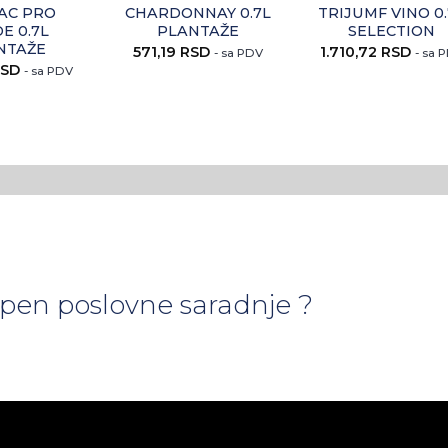
AC PRO
CHARDONNAY 0.7L
TRIJUMF VINO 0
E 0.7L
PLANTAŽE
SELECTION
NTAŽE
571,19
RSD
1.710,72
RSD
- sa PDV
- sa 
SD
- sa PDV
tepen poslovne saradnje ?