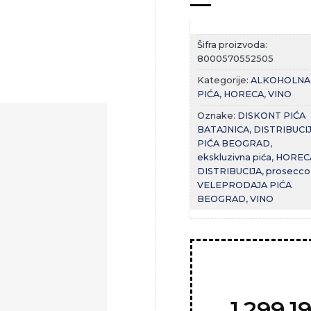
Šifra proizvoda:
8000570552505
Kategorije:
ALKOHOLNA
PIĆA
,
HORECA
,
VINO
Oznake:
DISKONT PIĆA
BATAJNICA
,
DISTRIBUCI
PIĆA BEOGRAD
,
Zaprati
ekskluzivna pića
,
HOREC
ovaj
DISTRIBUCIJA
,
prosecco
artikal
VELEPRODAJA PIĆA
BEOGRAD
,
VINO
1.299,1