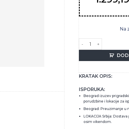
Na 
MARTINI PROSECCO 0.75
DOD
KRATAK OPIS:
ISPORUKA:
Beograd izuzev prigradskih
porudzbine i lokacije za is
Beograd: Preuzimanje u 
LOKACIJA Srbija: Dostava
osim vikendom.