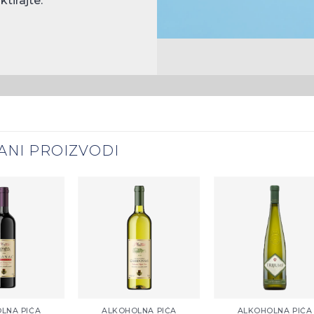
tirajte.
ANI PROIZVODI
Zaprati
Zaprati
Zapr
ovaj
ovaj
ov
artikal
artikal
arti
+
+
LNA PIĆA
ALKOHOLNA PIĆA
ALKOHOLNA PIĆA