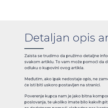
Detaljan opis ar
Zaista se trudimo da pružimo detaljne info
svakom artiklu. To vam može pomoći da 
odluku o kupovini ovog artikla.
Međutim, ako ipak nedostaje opis, ne zame
će isti biti uskoro postavljen na stranici.
Poverenje kupca nam je jako bitna kompo
poslovanja, te ukoliko imate bilo kakvih pit