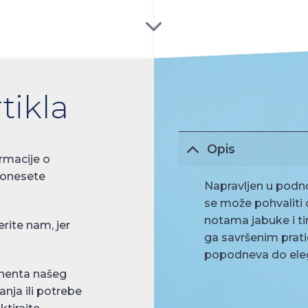
tikla
Opis
rmacije o
donesete
Napravljen u podno
se može pohvaliti
notama jabuke i tim
rite nam, jer
ga savršenim prati
popodneva do elega
nenta našeg
anja ili potrebe