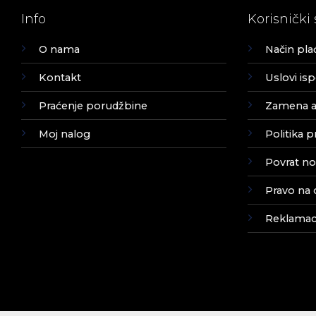
Info
Korisnički 
O nama
Način pla
Kontakt
Uslovi is
Praćenje porudžbine
Zamena ar
Moj nalog
Politika p
Povrat no
Pravo na 
Reklamaci