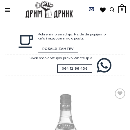
Preskoči
na
0
sadržaj
Pokrenimo saradnju. Hajde da popijemo
kafu i razgovaramo o poslu.
POŠALJI ZAHTEV
Uvek smo dostupni preko WhatsUp-a
064 12 86 436
Zaprati
ovaj
artikal