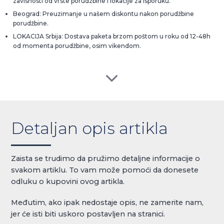
zavisnosti od vrste porudzbine i lokacije za isporuku.
Beograd: Preuzimanje u našem diskontu nakon porudžbine
porudžbine.
LOKACIJA Srbija: Dostava paketa brzom poštom u roku od 12-48h
od momenta porudžbine, osim vikendom.
Detaljan opis artikla
Zaista se trudimo da pružimo detaljne informacije o
svakom artiklu. To vam može pomoći da donesete
odluku o kupovini ovog artikla.
Međutim, ako ipak nedostaje opis, ne zamerite nam,
jer će isti biti uskoro postavljen na stranici.