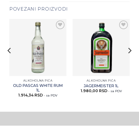
POVEZANI PROIZVODI
i
Zaprati
Zaprati
ovaj
ovaj
artikal
artikal
ALKOHOLNA PIĆA
ALKOHOLNA PIĆA
OLD PASCAS WHITE RUM
JAGERMEISTER 1L
1L
1.980,00
RSD
- sa PDV
1.914,34
RSD
- sa PDV