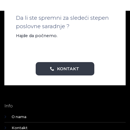
Da li ste spremni za sledeći stepen
poslovne saradnje ?
Hajde da počnemo.
KONTAKT
Info
O nama
Kontakt