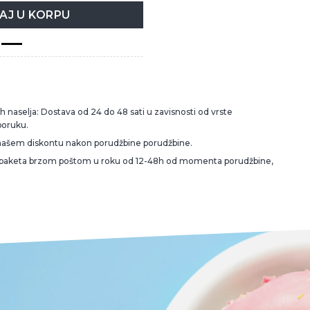
AJ U KORPU
 naselja: Dostava od 24 do 48 sati u zavisnosti od vrste
poruku.
našem diskontu nakon porudžbine porudžbine.
 paketa brzom poštom u roku od 12-48h od momenta porudžbine,