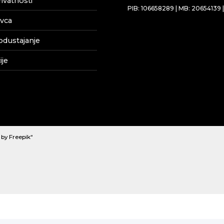
rivatnosti
PIB: 106658289 | MB: 20654139 
vca
odustajanje
je
by Freepik“