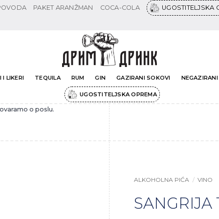
 POVODA
PAKET ARANŽMAN
COCA-COLA
UGOSTITELJSKA
 I LIKERI
TEQUILA
RUM
GIN
GAZIRANI SOKOVI
NEGAZIRANI
UGOSTITELJSKA OPREMA
govaramo o poslu.
ALKOHOLNA PIĆA
/
VINO
SANGRIJA 