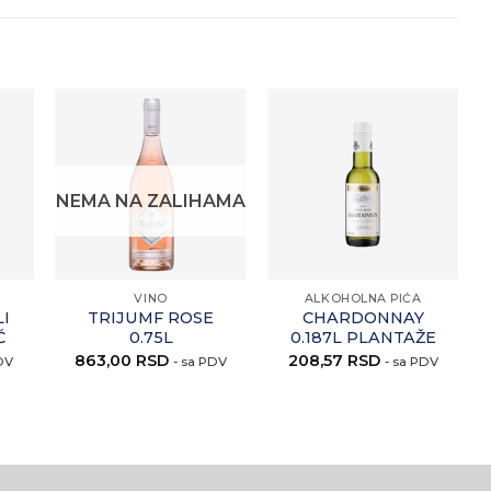
ati
Zaprati
Zaprati
aj
ovaj
ovaj
kal
artikal
artikal
NEMA NA ZALIHAMA
+
+
VINO
ALKOHOLNA PIĆA
LI
TRIJUMF ROSE
CHARDONNAY
Ć
0.75L
0.187L PLANTAŽE
863,00
RSD
208,57
RSD
PDV
- sa PDV
- sa PDV