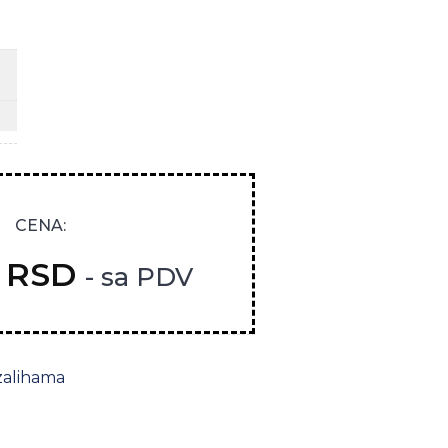
CENA:
0
RSD
- sa PDV
zalihama
ina