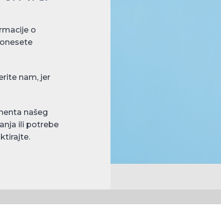
rmacije o
donesete
rite nam, jer
nenta našeg
anja ili potrebe
tirajte.