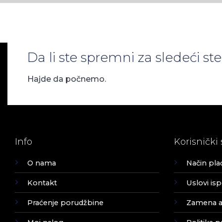
Da li ste spremni za sledeći s
Hajde da počnemo.
Info
Korisnički 
O nama
Način pla
Kontakt
Uslovi is
Praćenje porudžbine
Zamena ar