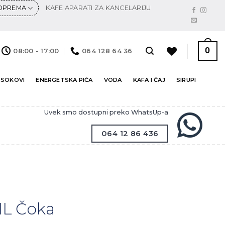
 OPREMA
KAFE APARATI ZA KANCELARIJU
0
08:00 - 17:00
064 128 64 36
 SOKOVI
ENERGETSKA PIĆA
VODA
KAFA I ČAJ
SIRUPI
Uvek smo dostupni preko WhatsUp-a
064 12 86 436
1L Čoka