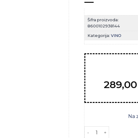
Šifra proizvoda:
8600102938144
Kategorija:
VINO
Zaprati
ovaj
artikal
289,0
Na 
SANGRIJA 1L Čoka količ