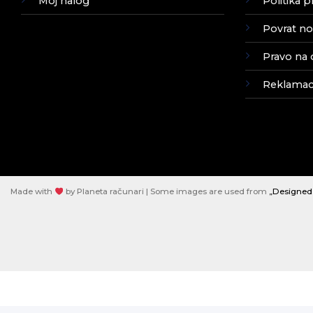
Moj nalog
Politika p
Povrat no
Pravo na 
Reklamaci
Made with
by Planeta računari | Some images are used from
„Designed 