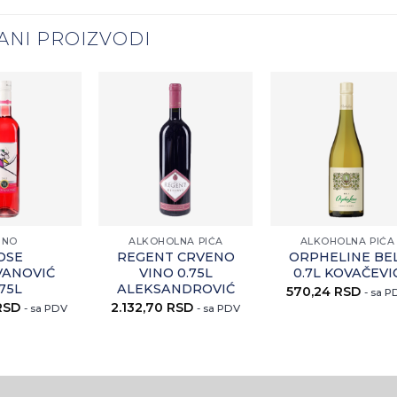
ANI PROIZVODI
Zaprati
Zaprati
Zapr
ovaj
ovaj
ov
artikal
artikal
arti
+
+
INO
ALKOHOLNA PIĆA
ALKOHOLNA PIĆA
OSE
REGENT CRVENO
ORPHELINE BE
ANOVIĆ
VINO 0.75L
0.7L KOVAČEVI
.75L
ALEKSANDROVIĆ
570,24
RSD
- sa 
RSD
2.132,70
RSD
- sa PDV
- sa PDV