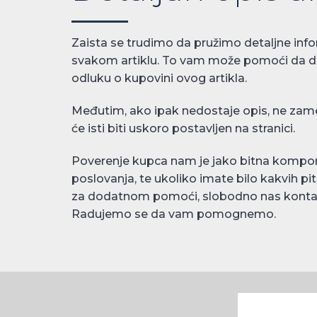
Zaista se trudimo da pružimo detaljne info
svakom artiklu. To vam može pomoći da 
odluku o kupovini ovog artikla.
Međutim, ako ipak nedostaje opis, ne zame
će isti biti uskoro postavljen na stranici.
Poverenje kupca nam je jako bitna kompo
poslovanja, te ukoliko imate bilo kakvih pit
za dodatnom pomoći, slobodno nas kontak
Radujemo se da vam pomognemo.