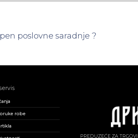
tepen poslovne saradnje ?
servis
ćanja
poruke robe
tikla
PREDUZEĆE ZA TRGOVI