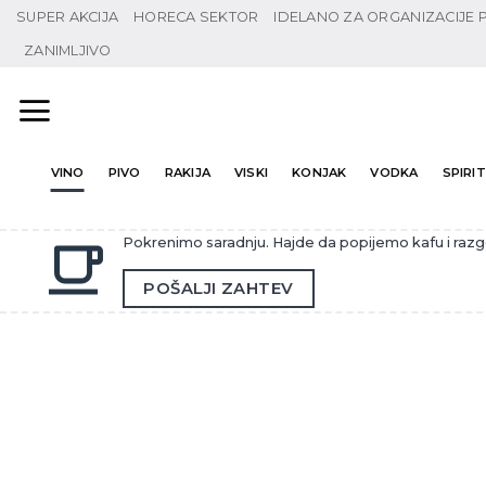
Preskoči
SUPER AKCIJA
HORECA SEKTOR
IDELANO ZA ORGANIZACIJE
na
ZANIMLJIVO
sadržaj
VINO
PIVO
RAKIJA
VISKI
KONJAK
VODKA
SPIRITI
Pokrenimo saradnju. Hajde da popijemo kafu i raz
POŠALJI ZAHTEV