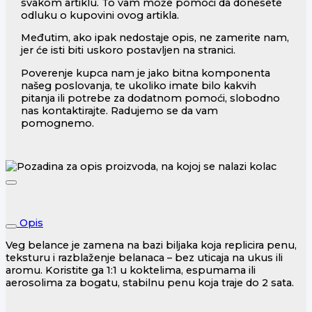
svakom artiklu. To vam može pomoći da donesete
odluku o kupovini ovog artikla.
Međutim, ako ipak nedostaje opis, ne zamerite nam,
jer će isti biti uskoro postavljen na stranici.
Poverenje kupca nam je jako bitna komponenta
našeg poslovanja, te ukoliko imate bilo kakvih
pitanja ili potrebe za dodatnom pomoći, slobodno
nas kontaktirajte. Radujemo se da vam
pomognemo.
Opis
Veg belance je zamena na bazi biljaka koja replicira penu,
teksturu i razblaženje belanaca – bez uticaja na ukus ili
aromu. Koristite ga 1:1 u koktelima, espumama ili
aerosolima za bogatu, stabilnu penu koja traje do 2 sata.