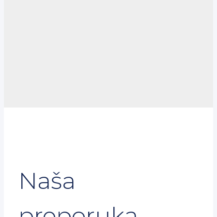
Naša
preporuka