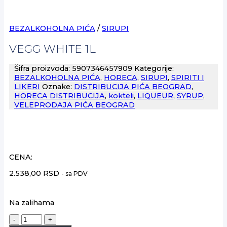
BEZALKOHOLNA PIĆA
/
SIRUPI
VEGG WHITE 1L
Šifra proizvoda:
5907346457909
Kategorije:
BEZALKOHOLNA PIĆA
,
HORECA
,
SIRUPI
,
SPIRITI I
LIKERI
Oznake:
DISTRIBUCIJA PIĆA BEOGRAD
,
HORECA DISTRIBUCIJA
,
kokteli
,
LIQUEUR
,
SYRUP
,
VELEPRODAJA PIĆA BEOGRAD
CENA:
2.538,00
RSD
- sa PDV
Na zalihama
VEGG