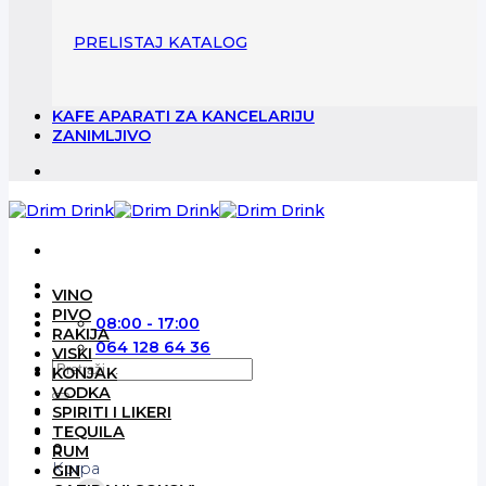
PRELISTAJ KATALOG
KAFE APARATI ZA KANCELARIJU
ZANIMLJIVO
VINO
PIVO
08:00 - 17:00
RAKIJA
064 128 64 36
VISKI
Pretraga
KONJAK
za:
VODKA
SPIRITI I LIKERI
TEQUILA
0
RUM
Korpa
GIN