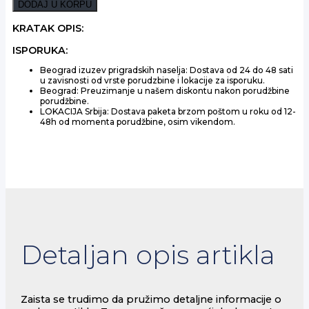
WHITE
DODAJ U KORPU
1L
količina
KRATAK OPIS:
ISPORUKA:
Beograd izuzev prigradskih naselja: Dostava od 24 do 48 sati
u zavisnosti od vrste porudzbine i lokacije za isporuku.
Beograd: Preuzimanje u našem diskontu nakon porudžbine
porudžbine.
LOKACIJA Srbija: Dostava paketa brzom poštom u roku od 12-
48h od momenta porudžbine, osim vikendom.
Detaljan opis artikla
Zaista se trudimo da pružimo detaljne informacije o