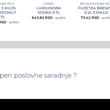
LNA PIĆA
VODKE
BEZALKOHOLNA PI
 3 KILOS
LUKSUSOWA
FUZETEA BRESK
COCONUT
VODKA 0.7L
0.2L STAKLO
,7L
643,82
RSD
73,42
RSD
- sa PDV
- sa P
RSD
- sa PDV
tepen poslovne saradnje ?