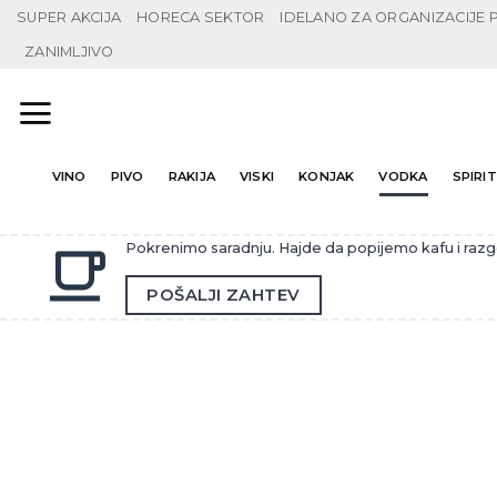
Preskoči
SUPER AKCIJA
HORECA SEKTOR
IDELANO ZA ORGANIZACIJE
na
ZANIMLJIVO
sadržaj
VINO
PIVO
RAKIJA
VISKI
KONJAK
VODKA
SPIRITI
Pokrenimo saradnju. Hajde da popijemo kafu i raz
POŠALJI ZAHTEV