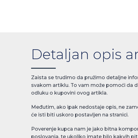
Detaljan opis ar
Zaista se trudimo da pružimo detaljne info
svakom artiklu. To vam može pomoći da 
odluku o kupovini ovog artikla.
Međutim, ako ipak nedostaje opis, ne zame
će isti biti uskoro postavljen na stranici.
Poverenje kupca nam je jako bitna kompo
poslovanja, te ukoliko imate bilo kakvih pit