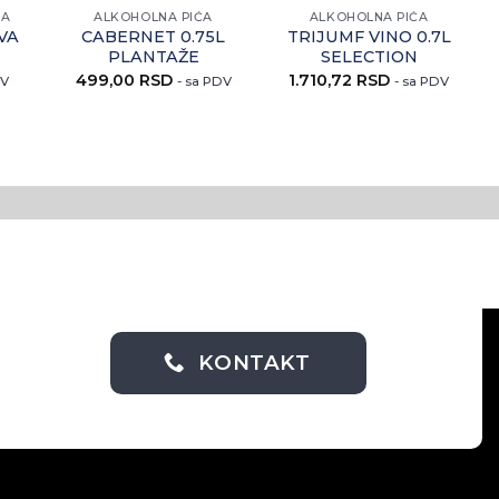
ĆA
ALKOHOLNA PIĆA
ALKOHOLNA PIĆA
VA
CABERNET 0.75L
TRIJUMF VINO 0.7L
PLANTAŽE
SELECTION
499,00
RSD
1.710,72
RSD
DV
- sa PDV
- sa PDV
KONTAKT