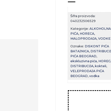
Šifra proizvoda:
040232506529
Kategorije:
ALKOHOLNA
PIĆA
,
HORECA
,
MALOPRODAJA
,
VODKE
Oznake:
DISKONT PIĆA
BATAJNICA
,
DISTRIBUCI
Zaprati
PIĆA BEOGRAD
,
ovaj
ekskluzivna pića
,
HOREC
artikal
DISTRIBUCIJA
,
kokteli
,
VELEPRODAJA PIĆA
BEOGRAD
,
vodka