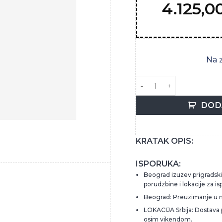
4.125,0
Na 
VODKA 3 KILOS GOLD 0,
DOD
KRATAK OPIS:
ISPORUKA:
Beograd izuzev prigradskih
porudzbine i lokacije za is
Beograd: Preuzimanje u 
LOKACIJA Srbija: Dostava
osim vikendom.