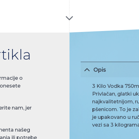
tikla
Opis
rmacije o
donesete
3 Kilo Vodka 750m
Privlačan, glatki 
najkvalitetnijom
rite nam, jer
pšenicom. To je zai
je upakovano u ruč
vezi sa 3 kilogram
nenta našeg
anja ili potrebe