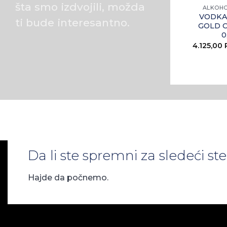
šta smo izdvojili, možda
ALKOHO
VODKA
ti bude interesantno.
GOLD 
0
4.125,00
Da li ste spremni za sledeći s
Hajde da počnemo.