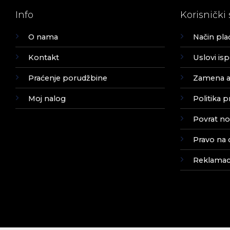
Info
Korisnički 
O nama
Način pla
Kontakt
Uslovi is
Praćenje porudžbine
Zamena ar
Moj nalog
Politika p
Povrat no
Pravo na 
Reklamaci