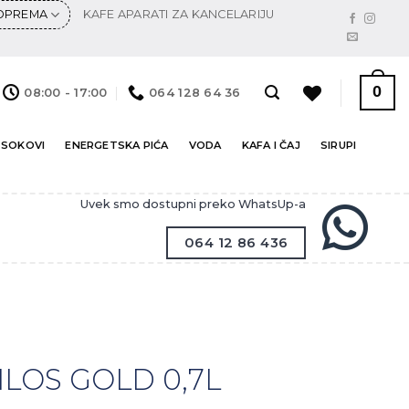
 OPREMA
KAFE APARATI ZA KANCELARIJU
0
08:00 - 17:00
064 128 64 36
 SOKOVI
ENERGETSKA PIĆA
VODA
KAFA I ČAJ
SIRUPI
Uvek smo dostupni preko WhatsUp-a
064 12 86 436
E
ILOS GOLD 0,7L