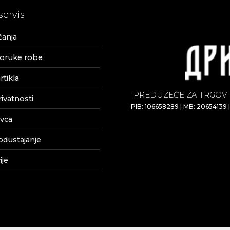
servis
ćanja
poruke robe
tikla
PREDUZEĆE ZA TRGOVI
rivatnosti
PIB: 106658289 | MB: 20654139 
vca
odustajanje
je