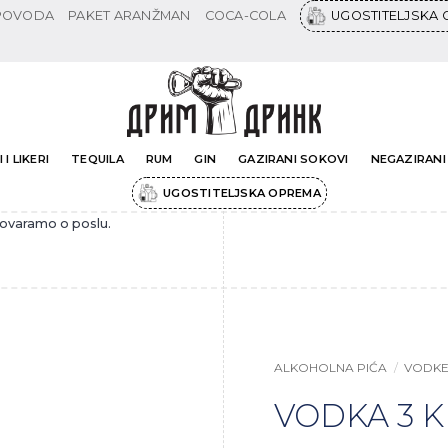
 POVODA
PAKET ARANŽMAN
COCA-COLA
UGOSTITELJSKA
 I LIKERI
TEQUILA
RUM
GIN
GAZIRANI SOKOVI
NEGAZIRANI
UGOSTITELJSKA OPREMA
govaramo o poslu.
ALKOHOLNA PIĆA
/
VODK
VODKA 3 K