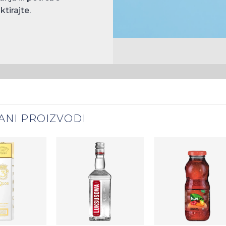
tirajte.
ANI PROIZVODI
Zaprati
Zaprati
Zapr
ovaj
ovaj
ov
artikal
artikal
arti
+
+