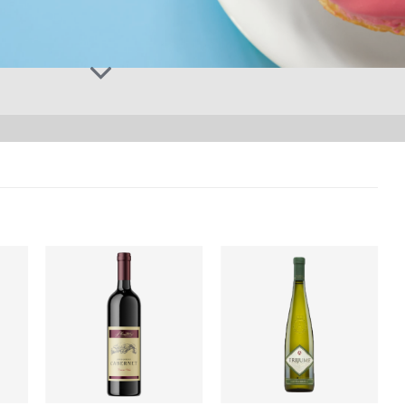
ati
Zaprati
Zaprati
aj
ovaj
ovaj
kal
artikal
artikal
+
+