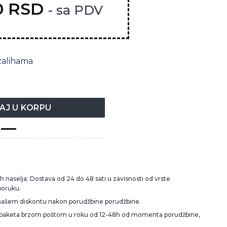
0
RSD
- sa PDV
zalihama
7L količina
AJ U KORPU
 naselja: Dostava od 24 do 48 sati u zavisnosti od vrste
poruku.
našem diskontu nakon porudžbine porudžbine.
 paketa brzom poštom u roku od 12-48h od momenta porudžbine,