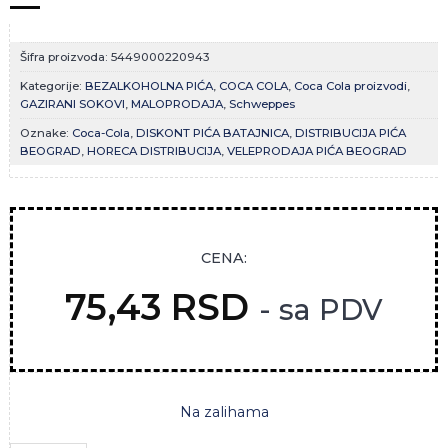
Šifra proizvoda:
5449000220943
Kategorije:
BEZALKOHOLNA PIĆA
,
COCA COLA
,
Coca Cola proizvodi
,
GAZIRANI SOKOVI
,
MALOPRODAJA
,
Schweppes
Oznake:
Coca-Cola
,
DISKONT PIĆA BATAJNICA
,
DISTRIBUCIJA PIĆA
BEOGRAD
,
HORECA DISTRIBUCIJA
,
VELEPRODAJA PIĆA BEOGRAD
CENA:
75,43
RSD
- sa PDV
Na zalihama