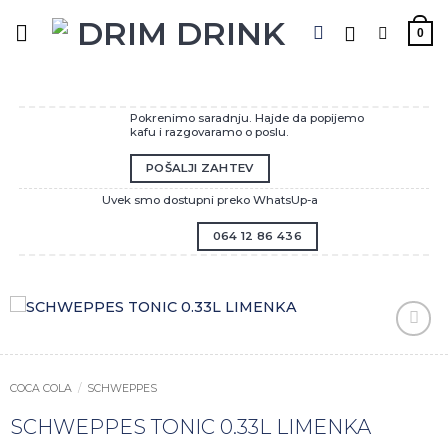
Preskoči
na
0
sadržaj
Pokrenimo saradnju. Hajde da popijemo
kafu i razgovaramo o poslu.
POŠALJI ZAHTEV
Uvek smo dostupni preko WhatsUp-a
064 12 86 436
Zaprati
ovaj
artikal
COCA COLA
/
SCHWEPPES
SCHWEPPES TONIC 0.33L LIMENKA