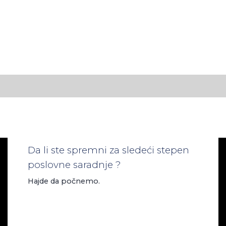
Da li ste spremni za sledeći stepen
poslovne saradnje ?
Hajde da počnemo.