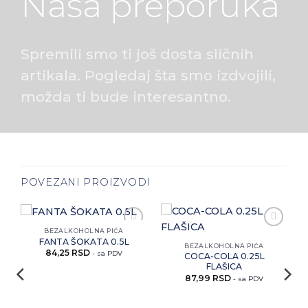
Naša preporuka
Spremili smo ti još dosta sličnih
artikala. Pogledaj šta smo izdvojili,
možda ti bude interesantno.
POVEZANI PROIZVODI
BEZALKOHOLNA PIĆA
i
Zaprati
Zaprati
FANTA ŠOKATA 0.5L
ovaj
ovaj
BEZALKOHOLNA PIĆA
84,25
RSD
artikal
artikal
- sa PDV
COCA-COLA 0.25L
FLAŠICA
87,99
RSD
- sa PDV