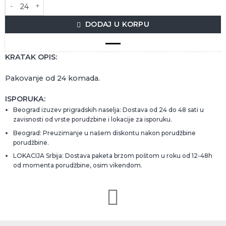
SCHWEPPES TONIC 0.33L LIMENKA količina
DODAJ U KORPU
KRATAK OPIS:
Pakovanje od 24 komada.
ISPORUKA:
Beograd izuzev prigradskih naselja: Dostava od 24 do 48 sati u
zavisnosti od vrste porudzbine i lokacije za isporuku.
Beograd: Preuzimanje u našem diskontu nakon porudžbine
porudžbine.
LOKACIJA Srbija: Dostava paketa brzom poštom u roku od 12-48h
od momenta porudžbine, osim vikendom.