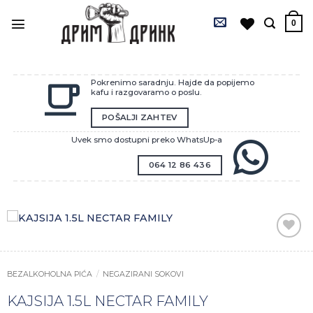
Preskoči
na
0
sadržaj
Pokrenimo saradnju. Hajde da popijemo
kafu i razgovaramo o poslu.
POŠALJI ZAHTEV
Uvek smo dostupni preko WhatsUp-a
064 12 86 436
Zaprati
ovaj
artikal
BEZALKOHOLNA PIĆA
/
NEGAZIRANI SOKOVI
KAJSIJA 1.5L NECTAR FAMILY