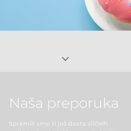
Naša preporuka
Spremili smo ti još dosta sličnih