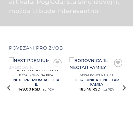
artikala. Pogledaj šta smo izdvojili,
možda ti bude interesantno.
POVEZANI PROIZVODI
i
Zaprati
Zaprati
NEMA NA ZALIHAMA
ovaj
ovaj
BEZALKOHOLNA PIĆA
BEZALKOHOLNA PIĆA
artikal
artikal
NEXT PREMIUM JAGODA
BOROVNICA 1L NECTAR
1L
FAMILY
149,00
RSD
185,46
RSD
- sa PDV
- sa PDV