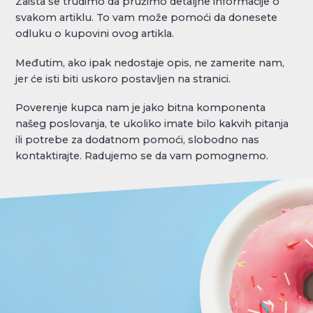
Zaista se trudimo da pružimo detaljne informacije o
svakom artiklu. To vam može pomoći da donesete
odluku o kupovini ovog artikla.
Međutim, ako ipak nedostaje opis, ne zamerite nam,
jer će isti biti uskoro postavljen na stranici.
Poverenje kupca nam je jako bitna komponenta
našeg poslovanja, te ukoliko imate bilo kakvih pitanja
ili potrebe za dodatnom pomoći, slobodno nas
kontaktirajte. Radujemo se da vam pomognemo.