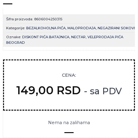
Šifra proizvoda:
8606004250315
Kategorije:
BEZALKOHOLNA PIĆA
,
MALOPRODAJA
,
NEGAZIRANI SOKOVI
Oznake:
DISKONT PIĆA BATAJNICA
,
NECTAR
,
VELEPRODAJA PIĆA
BEOGRAD
CENA:
149,00
RSD
- sa PDV
Nema na zalihama