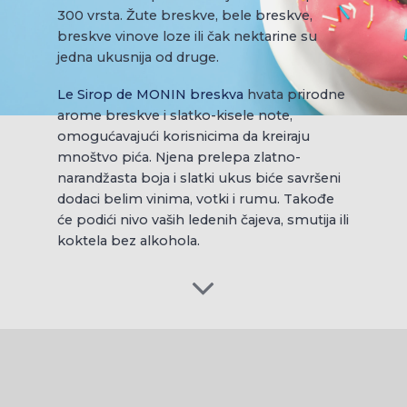
300 vrsta. Žute breskve, bele breskve,
breskve vinove loze ili čak nektarine su
jedna ukusnija od druge.
Le Sirop de MONIN breskva
hvata prirodne
arome breskve i slatko-kisele note,
omogućavajući korisnicima da kreiraju
mnoštvo pića. Njena prelepa zlatno-
narandžasta boja i slatki ukus biće savršeni
dodaci belim vinima, votki i rumu. Takođe
će podići nivo vaših ledenih čajeva, smutija ili
koktela bez alkohola.