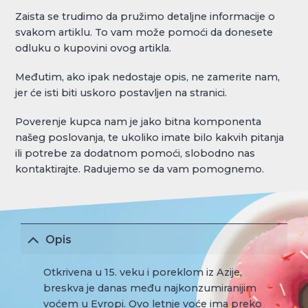
Zaista se trudimo da pružimo detaljne informacije o
svakom artiklu. To vam može pomoći da donesete
odluku o kupovini ovog artikla.
Međutim, ako ipak nedostaje opis, ne zamerite nam,
jer će isti biti uskoro postavljen na stranici.
Poverenje kupca nam je jako bitna komponenta
našeg poslovanja, te ukoliko imate bilo kakvih pitanja
ili potrebe za dodatnom pomoći, slobodno nas
kontaktirajte. Radujemo se da vam pomognemo.
Opis
Otkrivena u 15. veku i poreklom iz Azije,
breskva je danas među najkonzumiranijim
voćem u Evropi. Ovo letnje voće ima preko