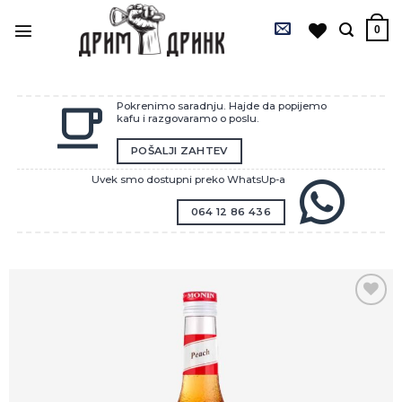
Preskoči
na
0
sadržaj
Pokrenimo saradnju. Hajde da popijemo
kafu i razgovaramo o poslu.
POŠALJI ZAHTEV
Uvek smo dostupni preko WhatsUp-a
064 12 86 436
Zaprati
ovaj
artikal