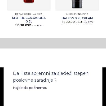
BEZALKOHOLNA PIĆA
ALKOHOLNA PIĆA
NEXT BOCCA JAGODA
BAILEYS 0.7L CREAM
0.2L
1.800,00
RSD
- sa PDV
115,38
RSD
- sa PDV
Da li ste spremni za sledeći stepen
poslovne saradnje ?
Hajde da počnemo.