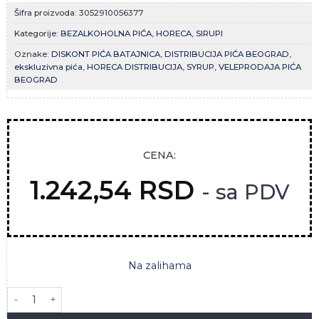
Šifra proizvoda:
3052910056377
Kategorije:
BEZALKOHOLNA PIĆA
,
HORECA
,
SIRUPI
Oznake:
DISKONT PIĆA BATAJNICA
,
DISTRIBUCIJA PIĆA BEOGRAD
,
ekskluzivna pića
,
HORECA DISTRIBUCIJA
,
SYRUP
,
VELEPRODAJA PIĆA
BEOGRAD
CENA:
1.242,54
RSD
- sa PDV
Na zalihama
MONIN SIRUP PEACH 0,7L količina