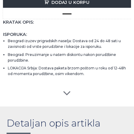
DODAJ U KORPU
KRATAK OPIS:
ISPORUKA:
Beograd izuzev prigradskih naselja: Dostava od 24 do 48 sati u
zavisnosti od vrste porudzbine i lokacije za isporuku.
Beograd: Preuzimanje u našem diskontu nakon porudžbine
porudžbine.
LOKACIJA Srbija: Dostava paketa brzom poštom u roku od 12-48h
od momenta porudžbine, osim vikendom.
Detaljan opis artikla