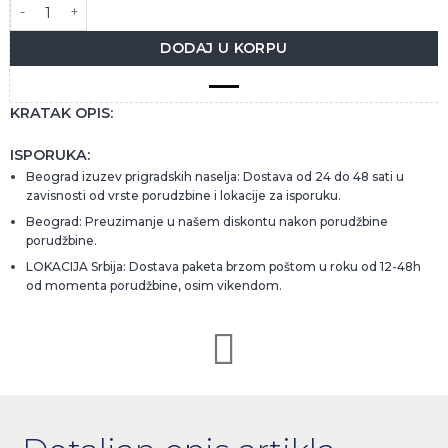
ŠAMAR RAKIJA 0,7L količina
DODAJ U KORPU
KRATAK OPIS:
ISPORUKA:
Beograd izuzev prigradskih naselja: Dostava od 24 do 48 sati u
zavisnosti od vrste porudzbine i lokacije za isporuku.
Beograd: Preuzimanje u našem diskontu nakon porudžbine
porudžbine.
LOKACIJA Srbija: Dostava paketa brzom poštom u roku od 12-48h
od momenta porudžbine, osim vikendom.