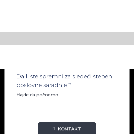
Da li ste spremni za sledeći stepen
poslovne saradnje ?
Hajde da počnemo.
KONTAKT