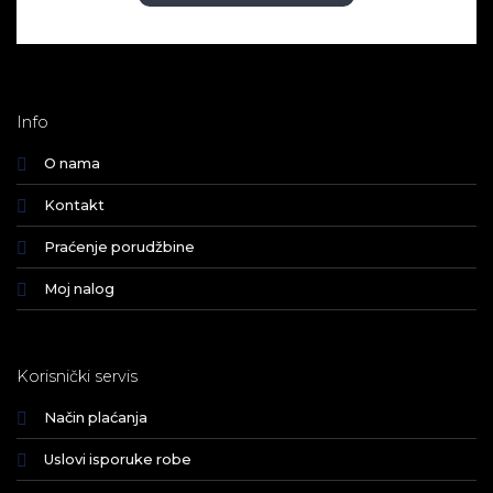
Info
O nama
Kontakt
Praćenje porudžbine
Moj nalog
Korisnički servis
Način plaćanja
Uslovi isporuke robe