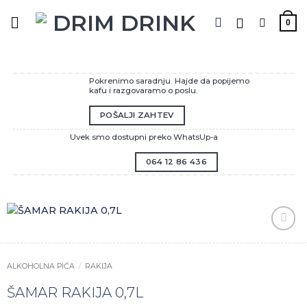
Preskoči
na
0
sadržaj
Pokrenimo saradnju. Hajde da popijemo
kafu i razgovaramo o poslu.
POŠALJI ZAHTEV
Uvek smo dostupni preko WhatsUp-a
064 12 86 436
Zaprati
ovaj
artikal
ALKOHOLNA PIĆA
/
RAKIJA
ŠAMAR RAKIJA 0,7L