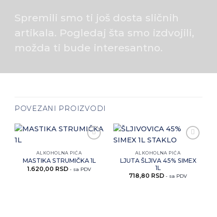
Spremili smo ti još dosta sličnih
artikala. Pogledaj šta smo izdvojili,
možda ti bude interesantno.
POVEZANI PROIZVODI
Zaprati
Zaprati
ovaj
ovaj
ALKOHOLNA PIĆA
ALKOHOLNA PIĆA
artikal
artikal
LJUTA ŠLJIVA 45% SIMEX
MASTIKA STRUMIČKA 1L
1L
1.620,00
RSD
- sa PDV
718,80
RSD
- sa PDV