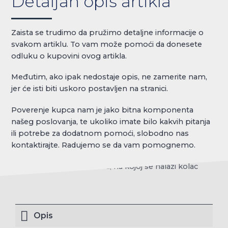
Detaljan opis artikla
Zaista se trudimo da pružimo detaljne informacije o
svakom artiklu. To vam može pomoći da donesete
odluku o kupovini ovog artikla.
Međutim, ako ipak nedostaje opis, ne zamerite nam,
jer će isti biti uskoro postavljen na stranici.
Poverenje kupca nam je jako bitna komponenta
našeg poslovanja, te ukoliko imate bilo kakvih pitanja
ili potrebe za dodatnom pomoći, slobodno nas
kontaktirajte. Radujemo se da vam pomognemo.
Opis