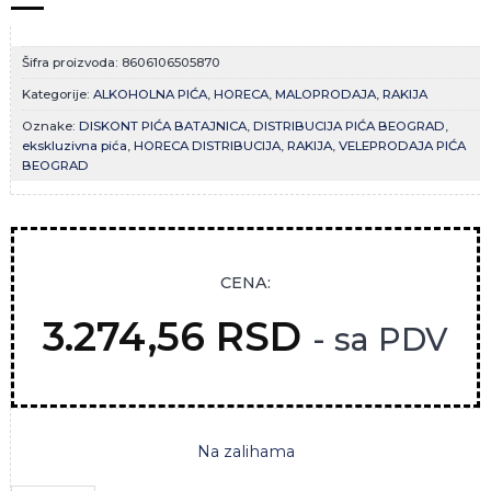
Šifra proizvoda:
8606106505870
Kategorije:
ALKOHOLNA PIĆA
,
HORECA
,
MALOPRODAJA
,
RAKIJA
Oznake:
DISKONT PIĆA BATAJNICA
,
DISTRIBUCIJA PIĆA BEOGRAD
,
ekskluzivna pića
,
HORECA DISTRIBUCIJA
,
RAKIJA
,
VELEPRODAJA PIĆA
BEOGRAD
CENA:
3.274,56
RSD
- sa PDV
Na zalihama