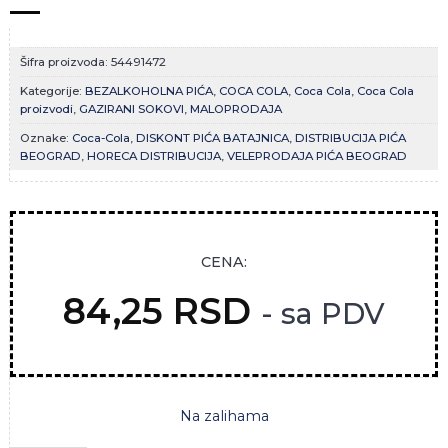
Šifra proizvoda:
54491472
Kategorije:
BEZALKOHOLNA PIĆA
,
COCA COLA
,
Coca Cola
,
Coca Cola
proizvodi
,
GAZIRANI SOKOVI
,
MALOPRODAJA
Oznake:
Coca-Cola
,
DISKONT PIĆA BATAJNICA
,
DISTRIBUCIJA PIĆA
BEOGRAD
,
HORECA DISTRIBUCIJA
,
VELEPRODAJA PIĆA BEOGRAD
CENA:
84,25
RSD
- sa PDV
Na zalihama