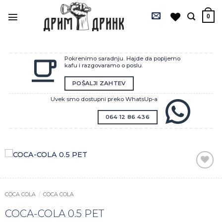
Preskoči
na
0
sadržaj
Pokrenimo saradnju. Hajde da popijemo
kafu i razgovaramo o poslu.
POŠALJI ZAHTEV
Uvek smo dostupni preko WhatsUp-a
064 12 86 436
Zaprati
ovaj
artikal
COCA COLA
/
COCA COLA
COCA-COLA 0.5 PET