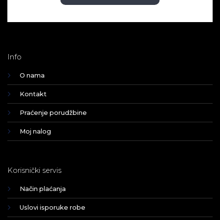
Info
O nama
Kontakt
Praćenje porudžbine
Moj nalog
Korisnički servis
Način plaćanja
Uslovi isporuke robe