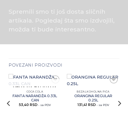
Spremili smo ti još dosta sličnih
artikala. Pogledaj šta smo izdvojili,
možda ti bude interesantno.
POVEZANI PROIZVODI
i
Zaprati
Zaprati
NEMA NA ZALIHAMA
ovaj
ovaj
COCA COLA
BEZALKOHOLNA PIĆA
artikal
artikal
FANTA NARANDŽA 0.33L
ORANGINA REGULAR
CAN
0.25L
53,40
RSD
131,41
RSD
- sa PDV
- sa PDV