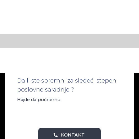
Da li ste spremni za sledeći stepen
poslovne saradnje ?
Hajde da počnemo.
KONTAKT