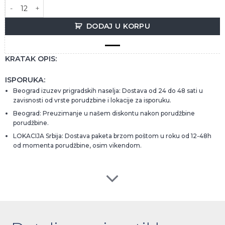
COCA-COLA 0.5 PET količina
DODAJ U KORPU
KRATAK OPIS:
ISPORUKA:
Beograd izuzev prigradskih naselja: Dostava od 24 do 48 sati u
zavisnosti od vrste porudzbine i lokacije za isporuku.
Beograd: Preuzimanje u našem diskontu nakon porudžbine
porudžbine.
LOKACIJA Srbija: Dostava paketa brzom poštom u roku od 12-48h
od momenta porudžbine, osim vikendom.