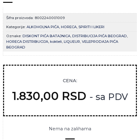
Šifra proizvoda:
8002240001009
Kategorije:
ALKOHOLNA PIĆA
,
HORECA
,
SPIRITI I LIKERI
Oznake:
DISKONT PIĆA BATAJNICA
,
DISTRIBUCIJA PIĆA BEOGRAD
,
HORECA DISTRIBUCIJA
,
kokteli
,
LIQUEUR
,
VELEPRODAJA PIĆA
BEOGRAD
CENA:
1.830,00
RSD
- sa PDV
Nema na zalihama