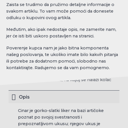
Zaista se trudimo da pružimo detaljne informacije o
svakom artiklu. To vam može pomoći da donesete
odluku o kupovini ovog artikla.
Međutim, ako ipak nedostaje opis, ne zamerite nam,
jer će isti biti uskoro postavljen na stranici.
Poverenje kupca nam je jako bitna komponenta
našeg poslovanja, te ukoliko imate bilo kakvih pitanja
ili potrebe za dodatnom pomoći, slobodno nas
kontaktirajte. Radujemo se da vam pomognemo.
Opis
Cinar je gorko-slatki liker na bazi artičoke
poznat po svojoj svestranosti i
prepoznatljivom ukusu; njegov ukus je