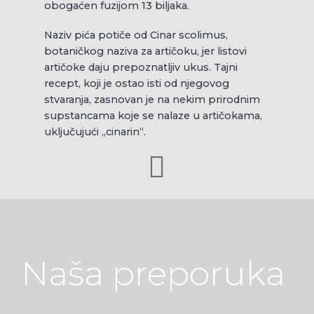
obogaćen fuzijom 13 biljaka.
Naziv pića potiče od Cinar scolimus,
botaničkog naziva za artičoku, jer listovi
artičoke daju prepoznatljiv ukus. Tajni
recept, koji je ostao isti od njegovog
stvaranja, zasnovan je na nekim prirodnim
supstancama koje se nalaze u artičokama,
uključujući „cinarin“.
Naša preporuka