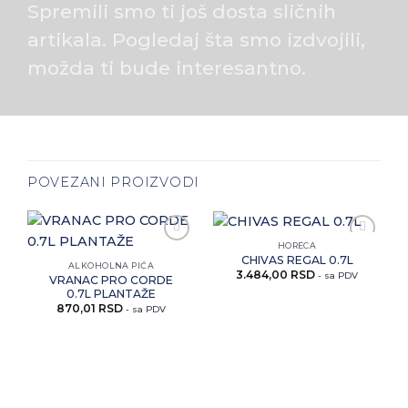
Spremili smo ti još dosta sličnih
artikala. Pogledaj šta smo izdvojili,
možda ti bude interesantno.
POVEZANI PROIZVODI
HORECA
Zaprati
Zaprati
CHIVAS REGAL 0.7L
ovaj
ovaj
ALKOHOLNA PIĆA
3.484,00
RSD
artikal
artikal
- sa PDV
VRANAC PRO CORDE
0.7L PLANTAŽE
870,01
RSD
- sa PDV