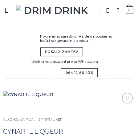
Preskoči
na
0
sadržaj
Pokrenimo saradnju. Hajde da popijemo
kafu i razgovaramo o poslu.
POŠALJI ZAHTEV
Uvek smo dostupni preko WhatsUp-a
064 12 86 436
Zaprati
ovaj
artikal
ALKOHOLNA PIĆA
/
SPIRITI I LIKERI
CYNAR 1L LIQUEUR