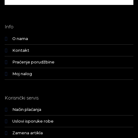
Info
O nama
Kontakt
Praćenje porudžbine
Moj nalog
Korisnički servis
Način plaćanja
Uslovi isporuke robe
Zamena artikla