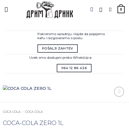
Preskoči
na
0
sadržaj
Pokrenimo saradnju. Hajde da popijemo
kafu i razgovaramo o poslu.
POŠALJI ZAHTEV
Uvek smo dostupni preko WhatsUp-a
064 12 86 436
Zaprati
ovaj
artikal
COCA COLA
/
COCA COLA
COCA-COLA ZERO 1L