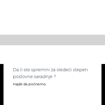
Da li ste spremni za sledeći stepen
poslovne saradnje ?
Hajde da počnemo.