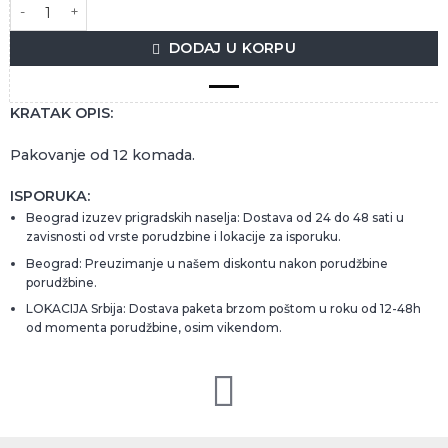
COCA-COLA ZERO 1L količina
DODAJ U KORPU
KRATAK OPIS:
Pakovanje od 12 komada.
ISPORUKA:
Beograd izuzev prigradskih naselja: Dostava od 24 do 48 sati u
zavisnosti od vrste porudzbine i lokacije za isporuku.
Beograd: Preuzimanje u našem diskontu nakon porudžbine
porudžbine.
LOKACIJA Srbija: Dostava paketa brzom poštom u roku od 12-48h
od momenta porudžbine, osim vikendom.