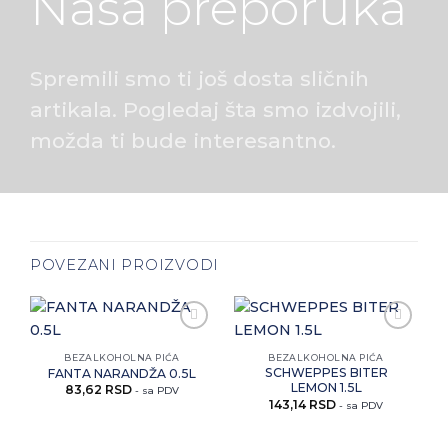
Naša preporuka
Spremili smo ti još dosta sličnih
artikala. Pogledaj šta smo izdvojili,
možda ti bude interesantno.
POVEZANI PROIZVODI
Zaprati
Zaprati
ovaj
ovaj
BEZALKOHOLNA PIĆA
BEZALKOHOLNA PIĆA
artikal
artikal
SCHWEPPES BITER
FANTA NARANDŽA 0.5L
LEMON 1.5L
83,62
RSD
- sa PDV
143,14
RSD
- sa PDV