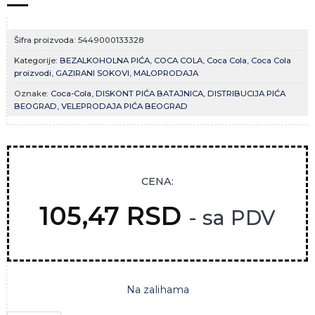
Šifra proizvoda:
5449000133328
Kategorije:
BEZALKOHOLNA PIĆA
,
COCA COLA
,
Coca Cola
,
Coca Cola
proizvodi
,
GAZIRANI SOKOVI
,
MALOPRODAJA
Oznake:
Coca-Cola
,
DISKONT PIĆA BATAJNICA
,
DISTRIBUCIJA PIĆA
BEOGRAD
,
VELEPRODAJA PIĆA BEOGRAD
CENA:
105,47
RSD
- sa PDV
Na zalihama